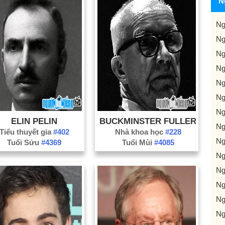
N
Ng
Ng
Ng
Ng
Ng
Ng
Ng
ELIN PELIN
BUCKMINSTER FULLER
Ng
Tiểu thuyết gia
#402
Nhà khoa học
#228
Ng
Tuổi Sửu
#4369
Tuổi Mùi
#4085
Ng
Ng
Ng
Ng
Ng