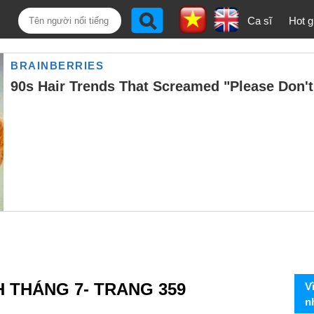
Ca sĩ
Hot gi
H THÁNG 7- TRANG 359
V
n