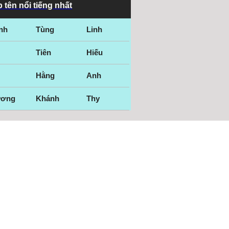
 tên nổi tiếng nhất
nh
Tùng
Linh
Tiên
Hiếu
Hằng
Anh
ương
Khánh
Thy