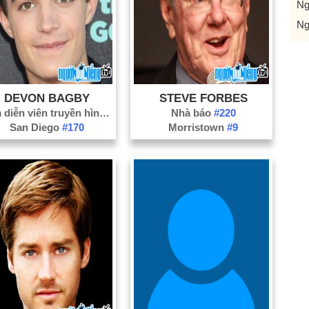
Ng
Ng
DEVON BAGBY
STEVE FORBES
Nam diễn viên truyền hình
#3142
Nhà báo
#220
San Diego
#170
Morristown
#9