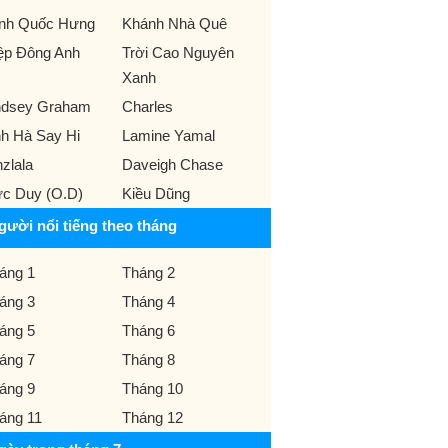
ịnh Quốc Hưng
Khánh Nhà Quê
ệp Đông Anh
Trời Cao Nguyên
Xanh
ndsey Graham
Charles
nh Hà Say Hi
Lamine Yamal
nzlala
Daveigh Chase
c Duy (O.D)
Kiều Dũng
gười nổi tiếng theo tháng
áng 1
Tháng 2
áng 3
Tháng 4
áng 5
Tháng 6
áng 7
Tháng 8
áng 9
Tháng 10
áng 11
Tháng 12