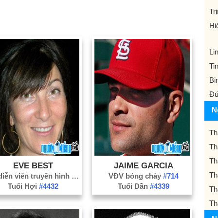
Tr
Hi
Li
Ti
Bi
Đứ
N
Th
Th
Th
EVE BEST
JAIME GARCIA
Th
Nữ diễn viên truyền hình
#2942
VĐV bóng chày
#714
Tuổi Hợi
#4432
Tuổi Dần
#4339
Th
Th