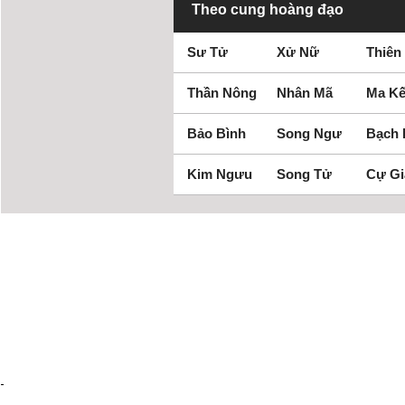
Theo cung hoàng đạo
Sư Tử
Xử Nữ
Thiên
Thần Nông
Nhân Mã
Ma Kế
Bảo Bình
Song Ngư
Bạch
Kim Ngưu
Song Tử
Cự Gi