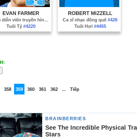
EVAN FARMER
ROBERT MIZZELL
Nam diễn viên truyền hình
#3143
Ca sĩ nhạc đồng quê
#426
Tuổi Tý
#4220
Tuổi Hợi
#4455
H:
358
359
360
361
362
...
Tiếp