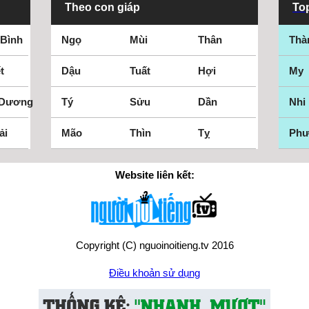
Theo con giáp
Top
 Bình
Ngọ
Mùi
Thân
Thà
t
Dậu
Tuất
Hợi
My
 Dương
Tý
Sửu
Dần
Nhi
ải
Mão
Thìn
Tỵ
Ph
Website liên kết:
Copyright (C) nguoinoitieng.tv 2016
Điều khoản sử dụng