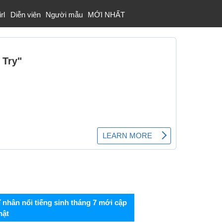
rl
Diễn viên
Người mẫu
MỚI NHẤT
ĩ nhân nổi tiếng sinh tháng 7 mới cập
hật