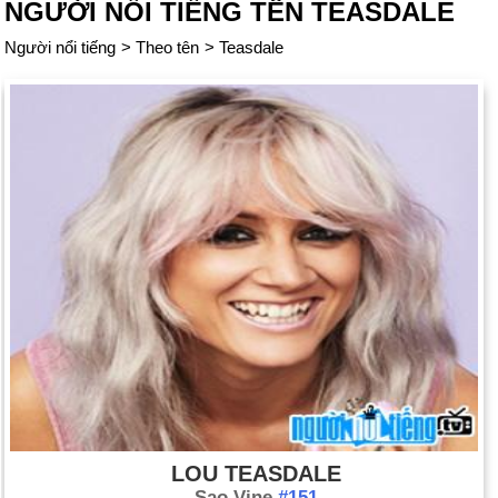
NGƯỜI NỔI TIẾNG TÊN TEASDALE
Người nổi tiếng
>
Theo tên
>
Teasdale
LOU TEASDALE
Sao Vine
#151