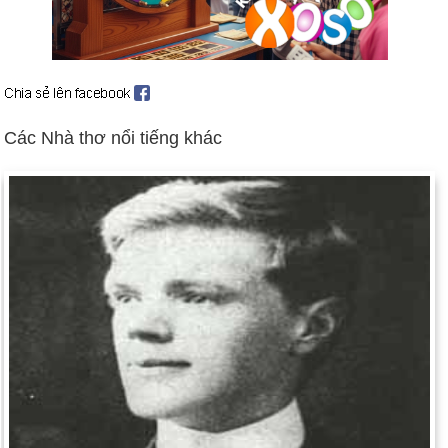
Ngày 8-8 năm 1974:
Tổng thống Nixon tuyên bố ông sẽ từ
chức vào ngày hôm sau do hậu quả của vụ bê bối Watergate.
Ngày 8-8 năm 2008:
Thế vận hội Olympic mùa hè đã khai
mạc tại Bắc Kinh, Trung Quốc.
Các Nhà thơ nổi tiếng khác