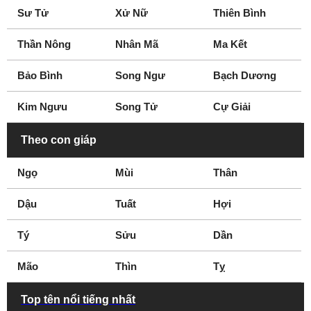
Sư Tử
Xử Nữ
Thiên Bình
Thần Nông
Nhân Mã
Ma Kết
Bảo Bình
Song Ngư
Bạch Dương
Kim Ngưu
Song Tử
Cự Giải
Theo con giáp
Ngọ
Mùi
Thân
Dậu
Tuất
Hợi
Tý
Sửu
Dần
Mão
Thìn
Tỵ
Top tên nổi tiếng nhất