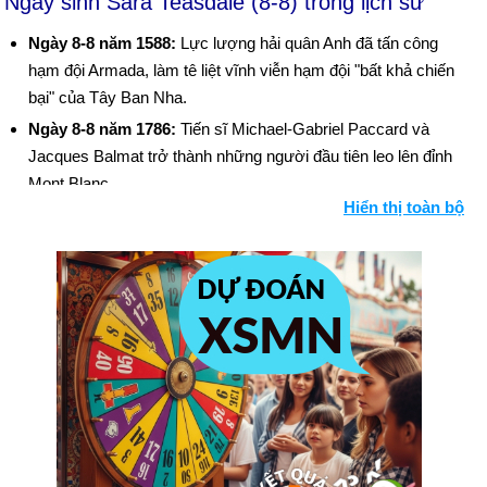
Ngày sinh Sara Teasdale (8-8) trong lịch sử
Ngày 8-8 năm 1588:
Lực lượng hải quân Anh đã tấn công
hạm đội Armada, làm tê liệt vĩnh viễn hạm đội "bất khả chiến
bại" của Tây Ban Nha.
Ngày 8-8 năm 1786:
Tiến sĩ Michael-Gabriel Paccard và
Jacques Balmat trở thành những người đầu tiên leo lên đỉnh
Mont Blanc.
Hiển thị toàn bộ
Ngày 8-8 năm 1876:
Thomas Edison đã được cấp bằng sáng
chế cho máy quay phim.
Ngày 8-8 năm 1900:
Giải quần vợt Davis Cup đầu tiên bắt đầu
tại Câu lạc bộ Cricket Longwood ở Brookline, Massachusetts.
Ngày 8-8 năm 1963:
Trong "The Great Train Robbery", khoảng
15 tên trộm đã cướp chuyến tàu chở thư từ Glasgow đến
London, kiếm được hơn 6 triệu đô la tiền mặt.
Ngày 8-8 năm 1969:
Sharon Tate, vợ của đạo diễn Roman
Polanski, và 4 người khác đã bị các thành viên trong "gia đình"
Charles Manson sát hại.