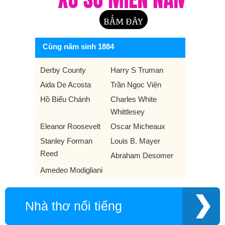
Cùng năm sinh 1884
Derby County
Harry S Truman
Aida De Acosta
Trần Ngọc Viện
Hồ Biểu Chánh
Charles White
Whittlesey
Eleanor Roosevelt
Oscar Micheaux
Stanley Forman
Louis B. Mayer
Reed
Abraham Desomer
Amedeo Modigliani
Nhà thơ nổi tiếng