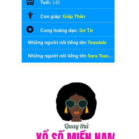
Tuổi:
142
Con giáp:
Giáp Thân
Cung hoàng đạo:
Sư Tử
Những người nổi tiếng tên
Teasdale
Những người nổi tiếng tên
Sara Teasdale