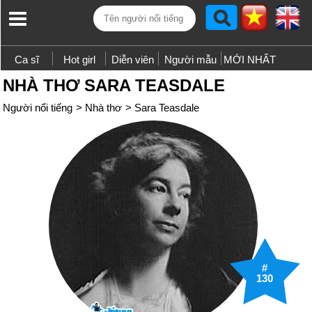
Ca sĩ
Hot girl
Diễn viên
Người mẫu
MỚI NHẤT
NHÀ THƠ SARA TEASDALE
Người nổi tiếng
>
Nhà thơ
>
Sara Teasdale
#
130