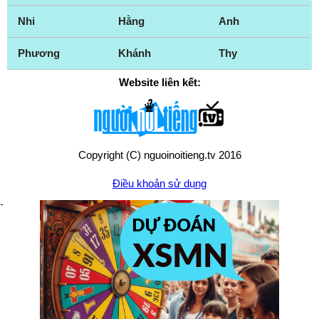
Nhi
Hằng
Anh
Phương
Khánh
Thy
Website liên kết:
Copyright (C) nguoinoitieng.tv 2016
Điều khoản sử dụng
Chính sách quyền riêng tư
Liên hệ:
mail.nguoinoitieng.tv@gmail.com