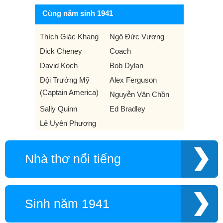
Cùng năm sinh 1941
Thích Giác Khang
Ngô Đức Vượng
Dick Cheney
Coach
David Koch
Bob Dylan
Đội Trưởng Mỹ
Alex Ferguson
(Captain America)
Nguyễn Văn Chồn
Sally Quinn
Ed Bradley
Lê Uyên Phương
Nhà thơ nổi tiếng
Sinh năm 1941