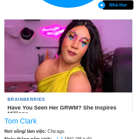
Nhà thơ
Tom Clark
Nơi sống/ làm việc:
Chicago
Ngày tháng năm sinh:
1-3
-1941 (85 tuổi)