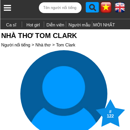
Ca sĩ
Hot girl
Diễn viên
Người mẫu
MỚI NHẤT
NHÀ THƠ TOM CLARK
Người nổi tiếng
>
Nhà thơ
>
Tom Clark
#
122