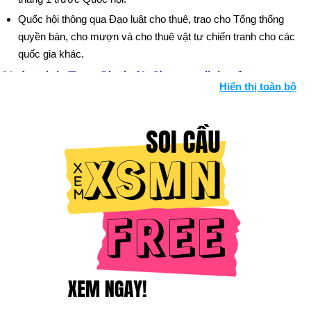
Quốc hội thông qua Đạo luật cho thuê, trao cho Tổng thống
quyền bán, cho mượn và cho thuê vật tư chiến tranh cho các
quốc gia khác.
Ngày sinh Tom Clark (1-3) trong lịch sử
Hiển thị toàn bộ
Ngày 1-3 năm 1790:
Quốc hội Hoa Kỳ đã cho phép cuộc điều
tra dân số đầu tiên.
Ngày 1-3 năm 1803:
Ohio trở thành tiểu bang thứ 17 thông
qua hiến pháp của Hoa Kỳ.
Ngày 1-3 năm 1864:
Rebecca Lee là người phụ nữ da đen
đầu tiên được cấp bằng y khoa.
Ngày 1-3 năm 1867:
Nebraska trở thành tiểu bang thứ 37 của
Hoa Kỳ.
Ngày 1-3 năm 1872:
Yellowstone trở thành Vườn quốc gia
đầu tiên trên thế giới.
Ngày 1-3 năm 1932:
Con trai 20 tháng tuổi của Charles
Lindbergh bị bắt cóc.