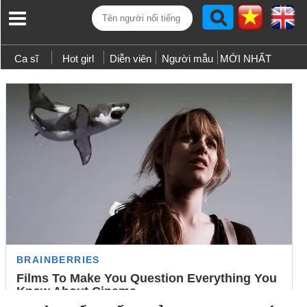
Ca sĩ
Hot girl
Diễn viên
Người mẫu
MỚI NHẤT