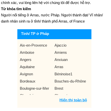
chính xác, vui lòng liên hệ với chúng tôi để được hỗ trợ.
Từ khóa tìm kiếm
Người nổi tiếng ở Arras, nước Pháp. Người thành đạt/ Vĩ nhân/
danh nhân sinh ra ở tỉnh/ thành phố Arras, of France
Tỉnh/ TP ở Pháp
Aix-en-Provence
Ajaccio
Amboise
Amiens
Angers
Anxiuan
Aquitaine
Arras
Avignon
Béninoise1
Bordeaux
Bouches-du-Rhône
Boulogne-sur-Mer
Brest
Chambéry
Charente
Hiển thị toàn bộ
Créteil
Essonne
Gironde
Grenoble