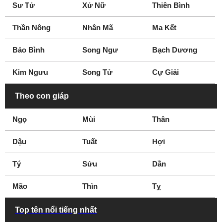
Sư Tử
Xử Nữ
Thiên Bình
Seine-Saint-Denis
Sevres
Strasbourg
Torino
Thần Nông
Nhân Mã
Ma Kết
Toulon
Toulouse
Trappes
Troyes
Bảo Bình
Song Ngư
Bạch Dương
Versailles
Zellwiller
Kim Ngưu
Song Tử
Cự Giải
Île-de-France
Theo con giáp
Ngọ
Mùi
Thân
Dậu
Tuất
Hợi
Tý
Sửu
Dần
Mão
Thìn
Tỵ
Top tên nổi tiếng nhất