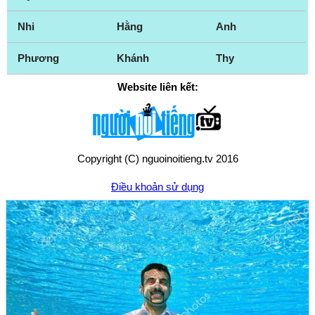
Nhi
Hằng
Anh
Phương
Khánh
Thy
Website liên kết:
Copyright (C) nguoinoitieng.tv 2016
Điều khoản sử dụng
Chính sách quyền riêng tư
Liên hệ:
mail.nguoinoitieng.tv@gmail.com