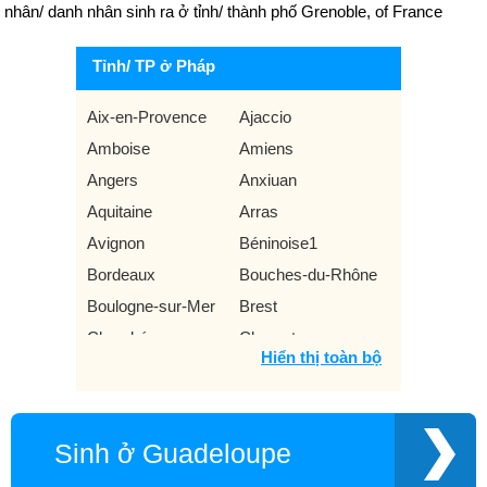
nhân/ danh nhân sinh ra ở tỉnh/ thành phố Grenoble, of France
Tỉnh/ TP ở Pháp
Aix-en-Provence
Ajaccio
Amboise
Amiens
Angers
Anxiuan
Aquitaine
Arras
Avignon
Béninoise1
Bordeaux
Bouches-du-Rhône
Boulogne-sur-Mer
Brest
Chambéry
Charente
Hiển thị toàn bộ
Créteil
Essonne
Gironde
Grenoble
Guadeloupe
Hauts-de-Seine
Sinh ở Guadeloupe
Laval
Le Mans