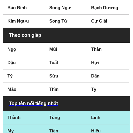
Trappes
Troyes
Bảo Bình
Song Ngư
Bạch Dương
Versailles
Zellwiller
Kim Ngưu
Song Tử
Cự Giải
Île-de-France
Theo con giáp
Ngọ
Mùi
Thân
Dậu
Tuất
Hợi
Tý
Sửu
Dần
Mão
Thìn
Tỵ
Top tên nổi tiếng nhất
Thành
Tùng
Linh
My
Tiên
Hiếu