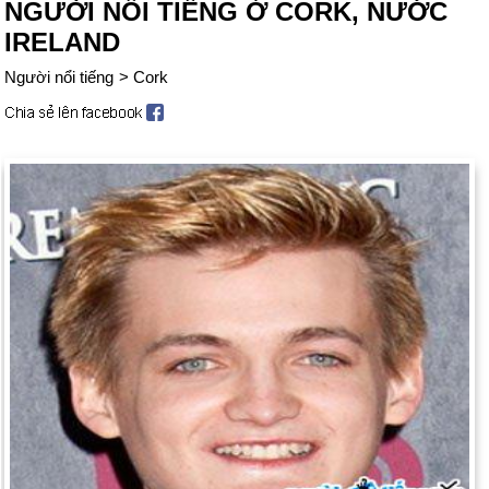
NGƯỜI NỔI TIẾNG Ở CORK, NƯỚC
IRELAND
Người nổi tiếng
>
Cork