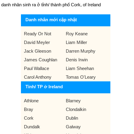
danh nhân sinh ra ở tỉnh/ thành phố Cork, of Ireland
Danh nhân mới cập nhật
Ready Or Not
Roy Keane
David Meyler
Liam Miller
Jack Gleeson
Darren Murphy
James Coughlan
Denis Irwin
Paul Wallace
Liam Sheehan
Carol Anthony
Tomas O'Leary
Tỉnh/ TP ở Ireland
Athlone
Blarney
Bray
Clondalkin
Cork
Dublin
Dundalk
Galway