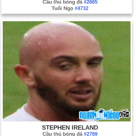
Cầu thủ bóng đá
#2665
Tuổi Ngọ
#4732
STEPHEN IRELAND
Cầu thủ bóng đá
#2789