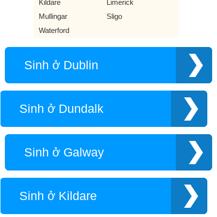
Kildare
Limerick
Mullingar
Sligo
Waterford
Sinh ở Dublin
Sinh ở Dundalk
Sinh ở Galway
Sinh ở Kildare