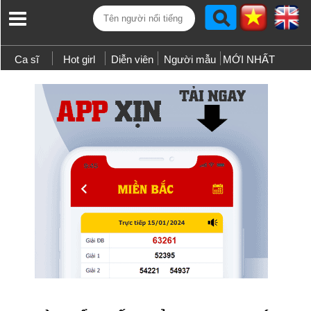
Ca sĩ
Hot girl
Diễn viên
Người mẫu
MỚI NHẤT