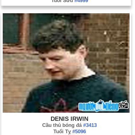
Tuổi Sửu
#4999
DENIS IRWIN
Cầu thủ bóng đá
#3413
Tuổi Tỵ
#5096