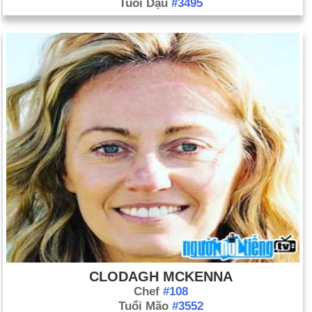
Tuổi Dậu
#3495
CLODAGH MCKENNA
Chef
#108
Tuổi Mão
#3552