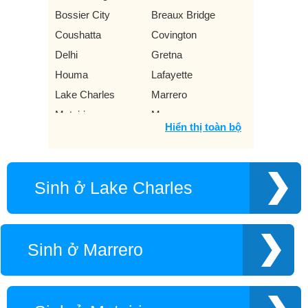
Bossier City
Breaux Bridge
Coushatta
Covington
Delhi
Gretna
Houma
Lafayette
Lake Charles
Marrero
Metairie
Monroe
Hiển thị toàn bộ
New Orleans
Shreveport
Thibodaux
Vivian
West Monroe
Zachary
Sinh ở Lake Charles
Sinh ở Marrero