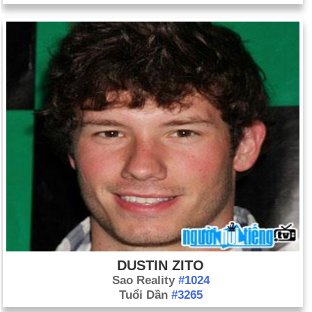
DUSTIN ZITO
Sao Reality
#1024
Tuổi Dần
#3265