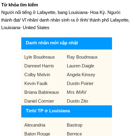
Từ khóa tìm kiếm
Người nổi tiếng ở Lafayette, bang Louisiana- Hoa Kỳ. Người
thành đạt/ Vĩ nhân/ danh nhân sinh ra ở tỉnh/ thành phố Lafayette,
Louisiana- United States
Danh nhân mới cập nhật
Lyle Boudreaux
Ray Boudreaux
Danneel Harris
Lauren Daigle
Colby Melvin
Angela Kinsey
Kevin Faulk
Dustin Poirier
Briana Babineaux
Mrs iMAV
Daniel Cormier
Dustin Zito
Tỉnh/ TP ở Louisiana
Alexandria
Bastrop
Baton Rouge
Bernice