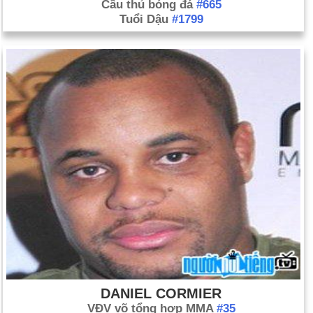
Cầu thủ bóng đá
#665
Tuổi Dậu
#1799
DANIEL CORMIER
VĐV võ tổng hợp MMA
#35