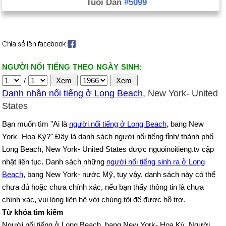
Tuổi Dần
#5099
NGƯỜI NỔI TIẾNG THEO NGÀY SINH:
/
Danh nhân nổi tiếng ở Long Beach
, New York- United
States
Bạn muốn tìm "Ai là
người nổi tiếng ở Long Beach
, bang New
York- Hoa Kỳ?" Đây là danh sách người nổi tiếng tỉnh/ thành phố
Long Beach, New York- United States được nguoinoitieng.tv cập
nhật liên tục. Danh sách những
người nổi tiếng sinh ra ở Long
Beach
, bang New York- nước Mỹ, tuy vậy, danh sách này có thể
chưa đủ hoặc chưa chính xác, nếu bạn thấy thông tin là chưa
chính xác, vui lòng liên hệ với chúng tôi để được hỗ trợ.
Từ khóa tìm kiếm
Người nổi tiếng ở Long Beach, bang New York- Hoa Kỳ. Người