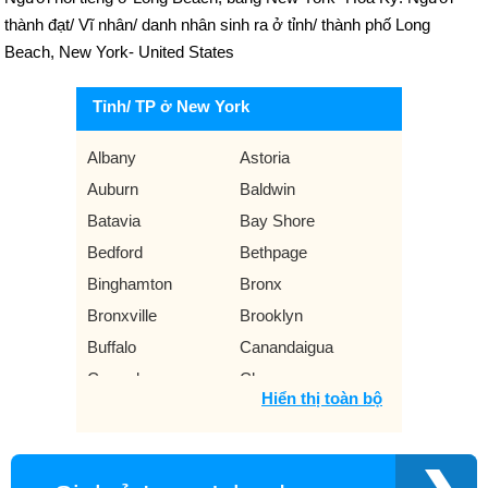
thành đạt/ Vĩ nhân/ danh nhân sinh ra ở tỉnh/ thành phố Long
Beach, New York- United States
Tỉnh/ TP ở New York
Albany
Astoria
Auburn
Baldwin
Batavia
Bay Shore
Bedford
Bethpage
Binghamton
Bronx
Bronxville
Brooklyn
Buffalo
Canandaigua
Carmel
Chappaqua
Hiển thị toàn bộ
Constable
East Meadow
Elmira
Floral Park
Fredonia
Garden City