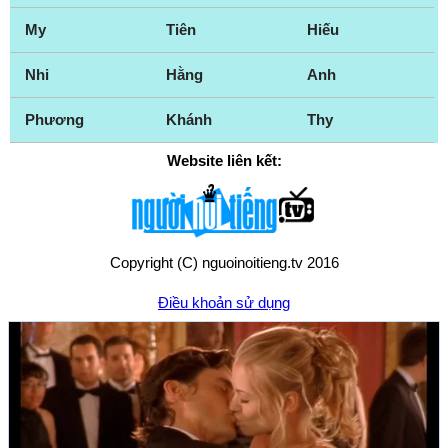
Yonkers
My
Tiên
Hiếu
Nhi
Hằng
Anh
Phương
Khánh
Thy
Website liên kết:
Copyright (C) nguoinoitieng.tv 2016
Điều khoản sử dụng
Chính sách quyền riêng tư