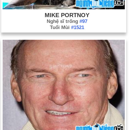
MIKE PORTNOY
Nghệ sĩ trống
#97
Tuổi Mùi
#1521