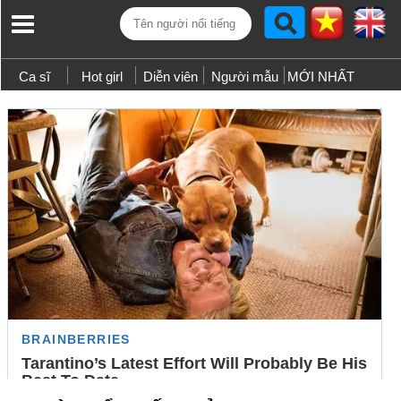
Ca sĩ
Hot girl
Diễn viên
Người mẫu
MỚI NHẤT