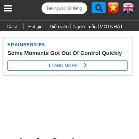
Ca sĩ
Hot girl
Diễn viên
Người mẫu
MỚI NHẤT