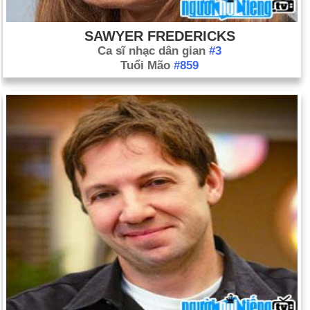
SAWYER FREDERICKS
Ca sĩ nhạc dân gian
#3
Tuổi Mão
#859