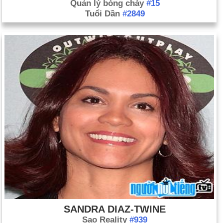
Quản lý bóng chày
#15
Tuổi Dần
#2849
SANDRA DIAZ-TWINE
Sao Reality
#939