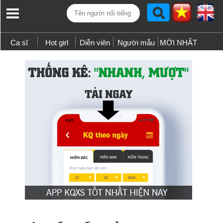
Ca sĩ
Hot girl
Diễn viên
Người mẫu
MỚI NHẤT