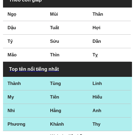
Ngọ
Mùi
Thân
Dậu
Tuất
Hợi
Tý
Sửu
Dần
Mão
Thìn
Tỵ
Top tên nổi tiếng nhất
Thành
Tùng
Linh
My
Tiên
Hiếu
Nhi
Hằng
Anh
Phương
Khánh
Thy