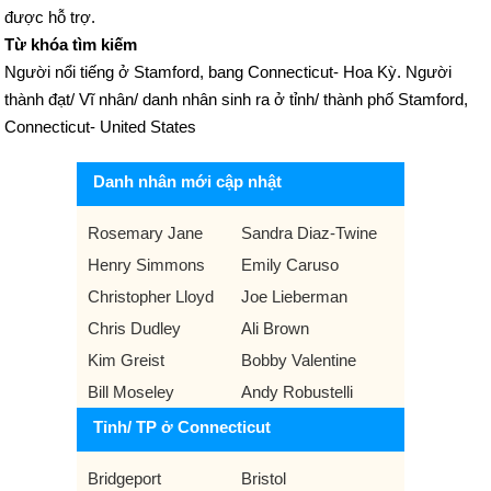
được hỗ trợ.
Từ khóa tìm kiếm
Người nổi tiếng ở Stamford, bang Connecticut- Hoa Kỳ. Người
thành đạt/ Vĩ nhân/ danh nhân sinh ra ở tỉnh/ thành phố Stamford,
Connecticut- United States
Danh nhân mới cập nhật
Rosemary Jane
Sandra Diaz-Twine
Henry Simmons
Emily Caruso
Christopher Lloyd
Joe Lieberman
Chris Dudley
Ali Brown
Kim Greist
Bobby Valentine
Bill Moseley
Andy Robustelli
Tỉnh/ TP ở Connecticut
Bridgeport
Bristol