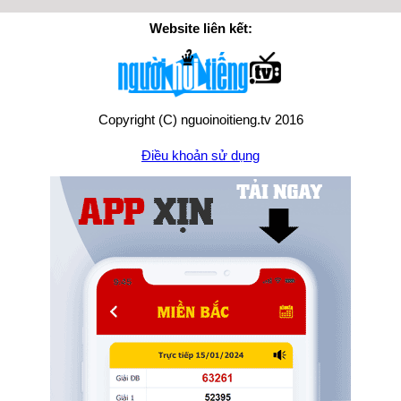
Website liên kết:
Copyright (C) nguoinoitieng.tv 2016
Điều khoản sử dụng
Chính sách quyền riêng tư
Liên hệ:
mail.nguoinoitieng.tv@gmail.com