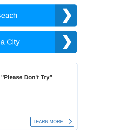
Beach
a City