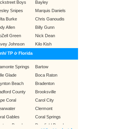
ckstreet Boys
Bayley
sley Snipes
Marquis Daniels
lta Burke
Chris Ganoudis
dy Allen
Billy Gunn
oZell Green
Nick Dean
vey Johnson
Kilo Kish
ỉnh/ TP ở Florida
tamonte Springs
Bartow
lle Glade
Boca Raton
ynton Beach
Bradenton
adford County
Brooksville
pe Coral
Carol City
earwater
Clermont
ral Gables
Coral Springs
ytona Beach
Deerfield Beach