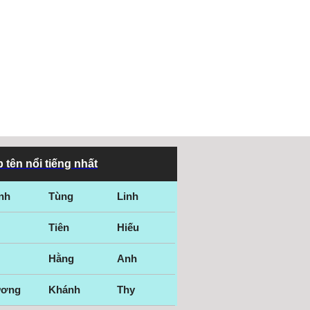
 tên nổi tiếng nhất
nh
Tùng
Linh
Tiên
Hiếu
Hằng
Anh
ương
Khánh
Thy