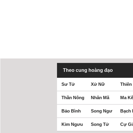
Theo cung hoàng đạo
Sư Tử
Xử Nữ
Thiên
Thần Nông
Nhân Mã
Ma Kế
Bảo Bình
Song Ngư
Bạch
Kim Ngưu
Song Tử
Cự Gi