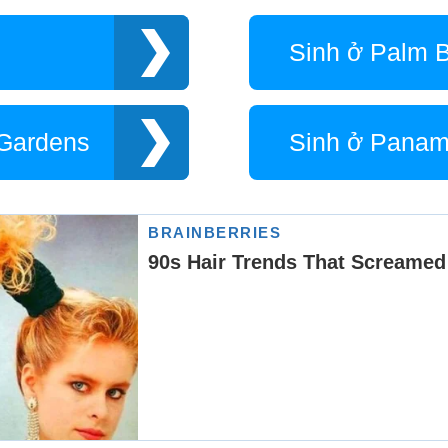
Sinh ở Palm 
 Gardens
Sinh ở Panam