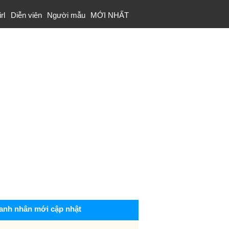
rl
Diễn viên
Người mẫu
MỚI NHẤT
anh nhân mới cập nhật