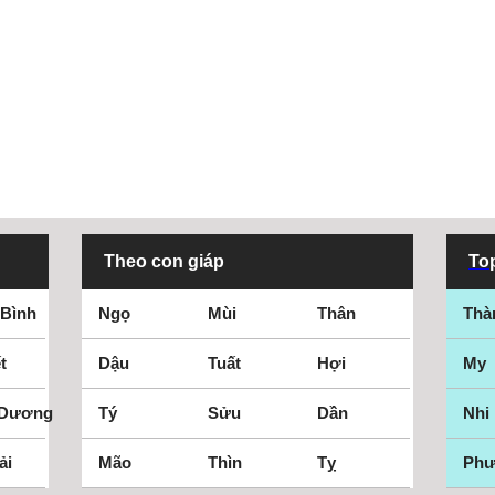
Theo con giáp
Top
 Bình
Ngọ
Mùi
Thân
Thà
t
Dậu
Tuất
Hợi
My
 Dương
Tý
Sửu
Dần
Nhi
ải
Mão
Thìn
Tỵ
Ph