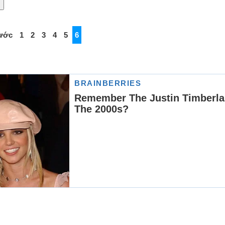
Pe
Po
ước
1
2
3
4
5
6
Sa
Se
St
Ta
Ve
We
Wi