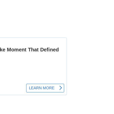
nsacola
Plantation
mpano Beach
Sanford
rasota
Satellite Beach
bring
St. Augustine
. Petersburg
Stuart
llahassee
Tampa
ro Beach
West Palm Beach
ston
Winter Haven
nter Park