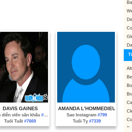
Ba
We
De
Co
Gl
Da
T
Al
Be
Bo
Br
Ca
DAVIS GAINES
AMANDA L'HOMMEDIEU
Cl
 diễn viên sân khấu
#307
Sao Instagram
#799
Co
Tuổi Tuất
#7669
Tuổi Tỵ
#7339
Da