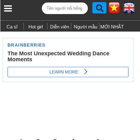
Ca sĩ
Hot girl
Diễn viên
Người mẫu
MỚI NHẤT