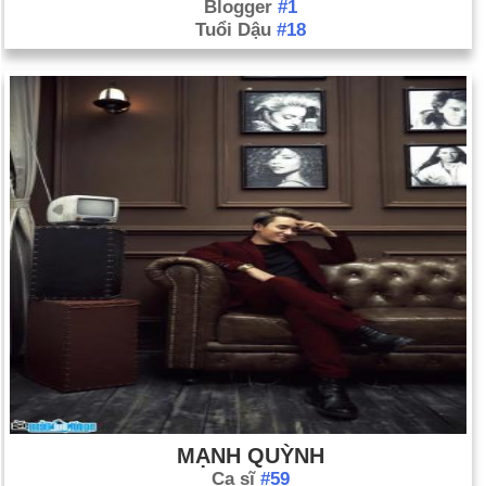
Blogger
#1
Tuổi Dậu
#18
MẠNH QUỲNH
Ca sĩ
#59