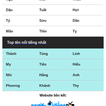
Dậu
Tuất
Hợi
Tý
Sửu
Dần
Mão
Thìn
Tỵ
Top tên nổi tiếng nhất
Thành
Tùng
Linh
My
Tiên
Hiếu
Nhi
Hằng
Anh
Phương
Khánh
Thy
Website liên kết: