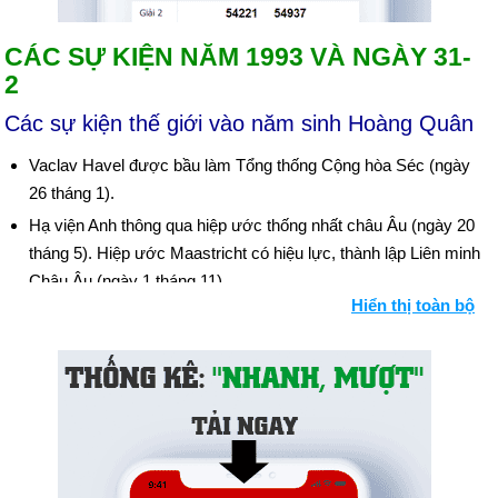
CÁC SỰ KIỆN NĂM 1993 VÀ NGÀY 31-
2
Các sự kiện thế giới vào năm sinh Hoàng Quân
Vaclav Havel được bầu làm Tổng thống Cộng hòa Séc (ngày
26 tháng 1).
Hạ viện Anh thông qua hiệp ước thống nhất châu Âu (ngày 20
tháng 5). Hiệp ước Maastricht có hiệu lực, thành lập Liên minh
Châu Âu (ngày 1 tháng 11).
Hiển thị toàn bộ
22 binh sĩ Liên hợp quốc bị giết ở Somalia (ngày 5 tháng 6).
Thỏa thuận giữa Israel và Palestine đã đạt được (ngày 28
tháng 8).
Lực lượng của Yeltsin đè bẹp cuộc nổi dậy ở Quốc hội Nga
(ngày 4 tháng 10 và tiếp theo).
Trung Quốc phá bỏ lệnh cấm thử hạt nhân (ngày 5 tháng 10).
Nam Phi thông qua hiến pháp quy tắc đa số (ngày 18 tháng