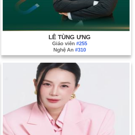
LÊ TÙNG ƯNG
Giáo viên
#255
Nghệ An
#310