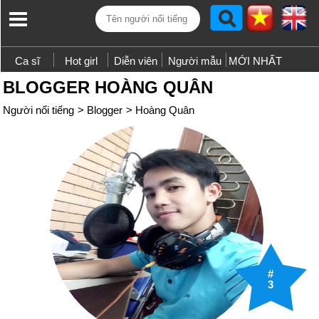
Ca sĩ
Hot girl
Diễn viên
Người mẫu
MỚI NHẤT
BLOGGER HOÀNG QUÂN
Người nổi tiếng
>
Blogger
>
Hoàng Quân
#
3