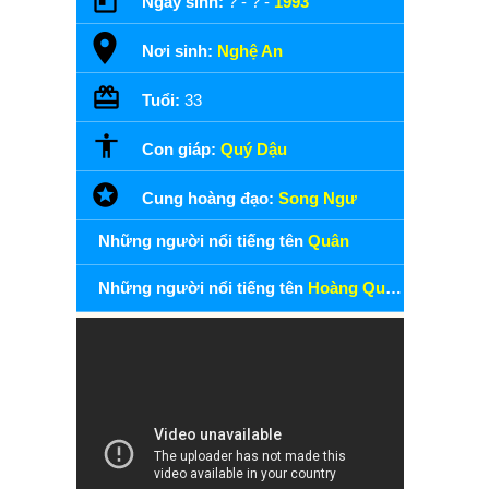
Ngày sinh:
? - ? -
1993
Nơi sinh:
Nghệ An
Tuổi:
33
Con giáp:
Quý Dậu
Cung hoàng đạo:
Song Ngư
Những người nổi tiếng tên
Quân
Những người nổi tiếng tên
Hoàng Quân