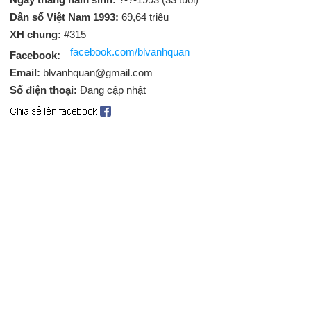
Dân số Việt Nam 1993:
69,64 triệu
XH chung:
#315
facebook.com/blvanhquan
Facebook:
Email:
blvanhquan@gmail.com
Số điện thoại:
Đang cập nhật