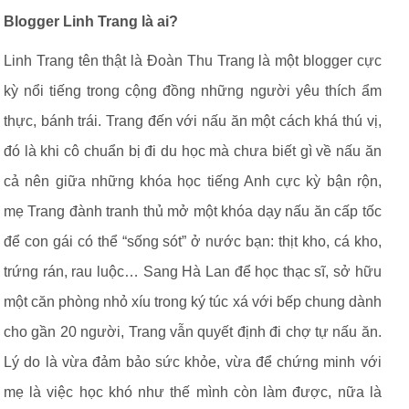
Blogger Linh Trang là ai?
Linh Trang tên thật là Đoàn Thu Trang là một blogger cực
kỳ nổi tiếng trong cộng đồng những người yêu thích ẩm
thực, bánh trái. Trang đến với nấu ăn một cách khá thú vị,
đó là khi cô chuẩn bị đi du học mà chưa biết gì về nấu ăn
cả nên giữa những khóa học tiếng Anh cực kỳ bận rộn,
mẹ Trang đành tranh thủ mở một khóa dạy nấu ăn cấp tốc
để con gái có thể “sống sót” ở nước bạn: thịt kho, cá kho,
trứng rán, rau luộc… Sang Hà Lan để học thạc sĩ, sở hữu
một căn phòng nhỏ xíu trong ký túc xá với bếp chung dành
cho gần 20 người, Trang vẫn quyết định đi chợ tự nấu ăn.
Lý do là vừa đảm bảo sức khỏe, vừa để chứng minh với
mẹ là việc học khó như thế mình còn làm được, nữa là