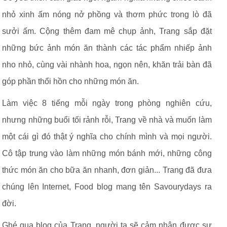
nhỏ xinh ấm nóng nở phồng và thơm phức trong lò đã
sưởi ấm. Cộng thêm đam mê chụp ảnh, Trang sắp đặt
những bức ảnh món ăn thành các tác phẩm nhiếp ảnh
nho nhỏ, cùng vài nhành hoa, ngọn nên, khăn trải bàn đã
góp phần thổi hồn cho những món ăn.
Làm việc 8 tiếng mỗi ngày trong phòng nghiên cứu,
nhưng những buổi tối rảnh rỗi, Trang về nhà và muốn làm
một cái gì đó thật ý nghĩa cho chính mình và mọi người.
Cô tập trung vào làm những món bánh mới, những công
thức món ăn cho bữa ăn nhanh, đơn giản... Trang đã đưa
chúng lên Internet, Food blog mang tên Savourydays ra
đời.
Ghé qua blog của Trang, người ta sẽ cảm nhận được sự