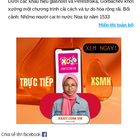
Dưới các khẩu hiệu glasnost và Perestroika, Gorbachev khởi
xướng một chương trình cải cách và tự do hóa rộng rãi. Bối
cảnh: Những người cai trị nước Nga từ năm 1533
Hiển thị toàn bộ
Hai tay súng Hồi giáo dòng Shi'ite bắt máy bay TWA với 133
người trên máy bay, 104 người trong số họ là người Mỹ (ngày
14 tháng 6); 39 con tin còn lại được giải thoát ở Beirut (ngày 30
tháng 6).
Những kẻ khủng bố PLO cướp tàu du lịch của Ý, Achille
Lauro, với 80 hành khách và thủy thủ đoàn (ngày 7 tháng 10);
Người Mỹ, Leon Klinghoffer, bị giết (ngày 8 tháng 10); Chính
phủ Ý bị lật đổ do khủng hoảng chính trị vì không tặc (ngày 16
tháng 10).
Reagan và Gorbachev gặp nhau tại hội nghị thượng đỉnh (ngày
19 tháng 11); đồng ý đẩy mạnh các cuộc đàm phán về kiểm
soát vũ khí và đổi mới các cuộc tiếp xúc văn hóa (ngày 21
tháng 11). Bối cảnh: giải trừ vũ khí hạt nhân
Những kẻ khủng bố bắt giữ máy bay Boeing 737 của Ai Cập
sau khi cất cánh từ Athens (ngày 23 tháng 11); 59 người chết