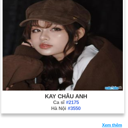
KAY CHÂU ANH
Ca sĩ
#2175
Hà Nội
#3550
Xem thêm