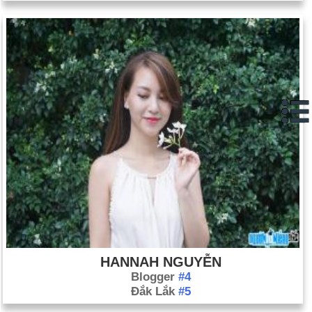
HANNAH NGUYỄN
Blogger
#4
Đắk Lắk
#5