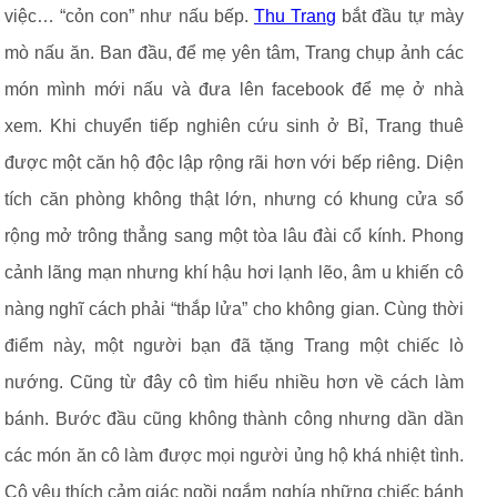
việc… “cỏn con” như nấu bếp.
Thu Trang
bắt đầu tự mày
mò nấu ăn. Ban đầu, để mẹ yên tâm, Trang chụp ảnh các
món mình mới nấu và đưa lên facebook để mẹ ở nhà
xem. Khi chuyển tiếp nghiên cứu sinh ở Bỉ, Trang thuê
được một căn hộ độc lập rộng rãi hơn với bếp riêng. Diện
tích căn phòng không thật lớn, nhưng có khung cửa sổ
rộng mở trông thẳng sang một tòa lâu đài cổ kính. Phong
cảnh lãng mạn nhưng khí hậu hơi lạnh lẽo, âm u khiến cô
nàng nghĩ cách phải “thắp lửa” cho không gian. Cùng thời
điểm này, một người bạn đã tặng Trang một chiếc lò
nướng. Cũng từ đây cô tìm hiểu nhiều hơn về cách làm
bánh. Bước đầu cũng không thành công nhưng dần dần
các món ăn cô làm được mọi người ủng hộ khá nhiệt tình.
Cô yêu thích cảm giác ngồi ngắm nghía những chiếc bánh