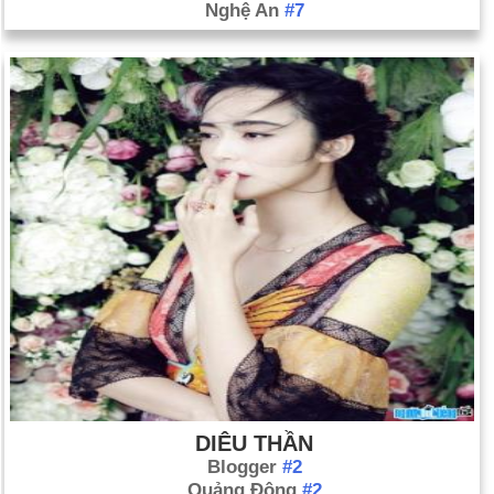
Nghệ An
#7
DIÊU THẦN
Blogger
#2
Quảng Đông
#2