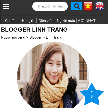
Ca sĩ
Hot girl
Diễn viên
Người mẫu
MỚI NHẤT
BLOGGER LINH TRANG
Người nổi tiếng
>
Blogger
>
Linh Trang
#
6