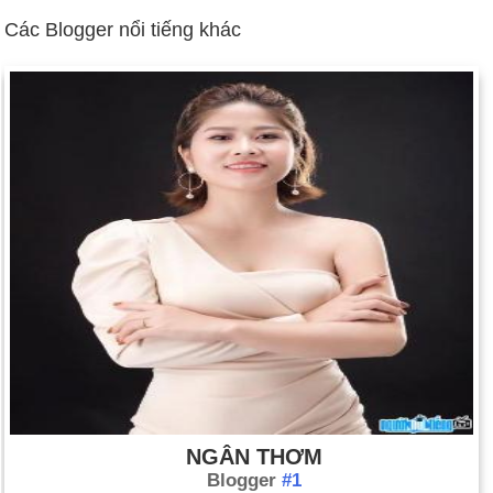
khi máy bay của lực lượng Ai Cập tấn công vào Malta (ngày
Các Blogger nổi tiếng khác
24 tháng 11).
NGÂN THƠM
Blogger
#1