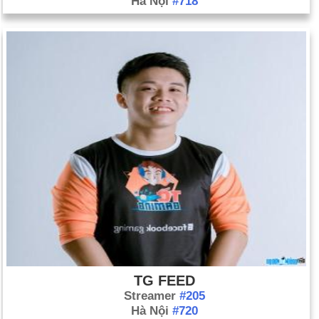
Hà Nội
#718
TG FEED
Streamer
#205
Hà Nội
#720