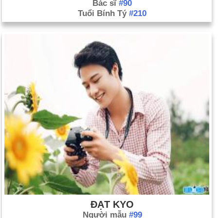
Bác sĩ
#90
Tuổi Bính Tý
#210
ĐẠT KYO
Người mẫu
#99