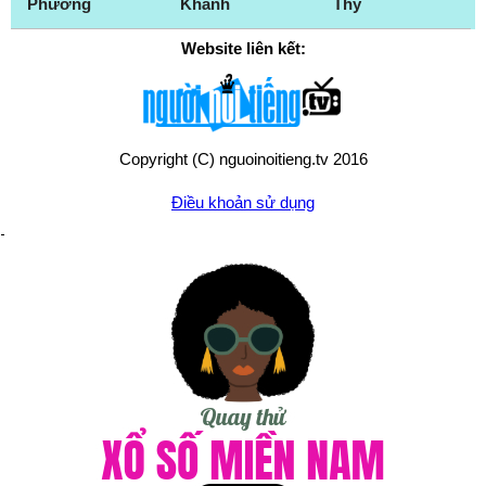
Phương
Khánh
Thy
Website liên kết:
Copyright (C) nguoinoitieng.tv 2016
Điều khoản sử dụng
Chính sách quyền riêng tư
Liên hệ:
mail.nguoinoitieng.tv@gmail.com