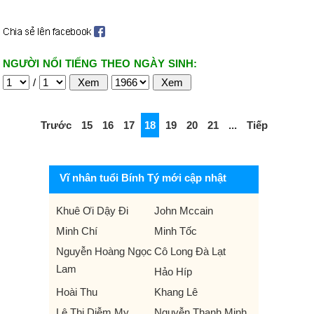
NGƯỜI NỔI TIẾNG THEO NGÀY SINH:
/
Trước
15
16
17
18
19
20
21
...
Tiếp
Vĩ nhân tuổi Bính Tý mới cập nhật
Khuê Ơi Dậy Đi
John Mccain
Minh Chí
Minh Tốc
Nguyễn Hoàng Ngọc
Cô Long Đà Lạt
Lam
Hảo Híp
Hoài Thu
Khang Lê
Lê Thị Diễm My
Nguyễn Thanh Minh