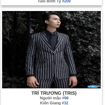
Tuổi Bính Tý
#208
TRÍ TRƯƠNG (TRIS)
Người mẫu
#98
Kiên Giang
#32