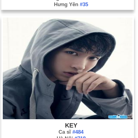
Hưng Yên
#35
KEY
Ca sĩ
#484