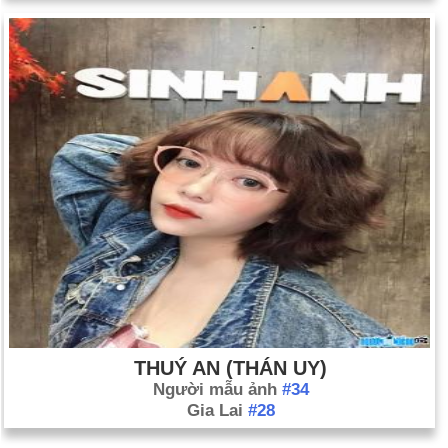
THUÝ AN (THÁN UY)
Người mẫu ảnh
#34
Gia Lai
#28