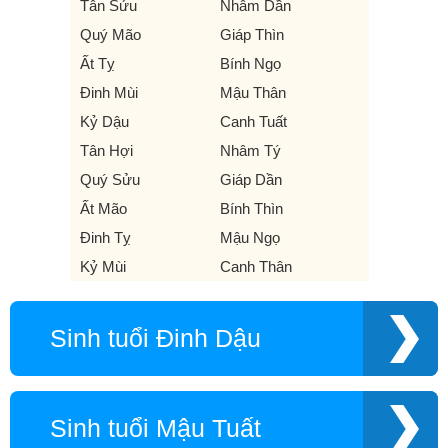
Tân Sửu
Nhâm Dần
Quý Mão
Giáp Thìn
Ất Tỵ
Bính Ngọ
Đinh Mùi
Mậu Thân
Kỷ Dậu
Canh Tuất
Tân Hợi
Nhâm Tý
Quý Sửu
Giáp Dần
Ất Mão
Bính Thìn
Đinh Tỵ
Mậu Ngọ
Kỷ Mùi
Canh Thân
Sinh tuổi Đinh Dậu
Sinh tuổi Mậu Tuất