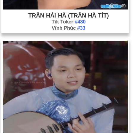
TRẦN HẢI HÀ (TRẦN HÀ TÍT)
Tik Toker
#480
Vĩnh Phúc
#33