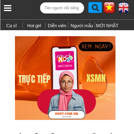
Ca sĩ
Hot girl
Diễn viên
Người mẫu
MỚI NHẤT