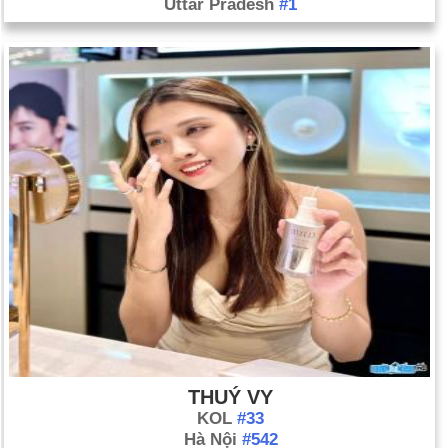
Uttar Pradesh
#1
THUÝ VY
KOL
#33
Hà Nội
#542