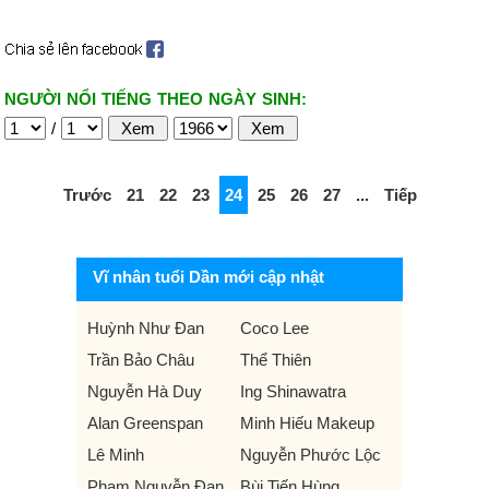
NGƯỜI NỔI TIẾNG THEO NGÀY SINH:
/
Trước
21
22
23
24
25
26
27
...
Tiếp
Vĩ nhân tuổi Dần mới cập nhật
Huỳnh Như Đan
Coco Lee
Trần Bảo Châu
Thể Thiên
Nguyễn Hà Duy
Ing Shinawatra
Alan Greenspan
Minh Hiếu Makeup
Lê Minh
Nguyễn Phước Lộc
Phạm Nguyễn Đan
Bùi Tiến Hùng