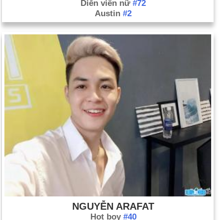
Diễn viên nữ
#72
Austin
#2
NGUYỄN ARAFAT
Hot boy
#40