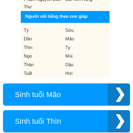
Thư
Người nổi tiếng theo con giáp
Tý
Sửu
Dần
Mão
Thìn
Tỵ
Ngọ
Mùi
Thân
Dậu
Tuất
Hợi
Sinh tuổi Mão
Sinh tuổi Thìn