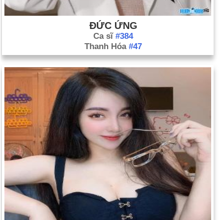
ĐỨC ỨNG
Ca sĩ
#384
Thanh Hóa
#47