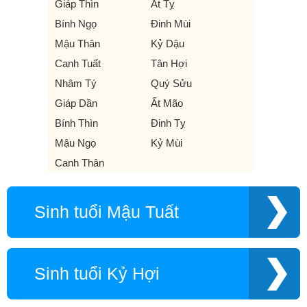
Giáp Thìn
Ất Tỵ
Bính Ngọ
Đinh Mùi
Mậu Thân
Kỷ Dậu
Canh Tuất
Tân Hợi
Nhâm Tý
Quý Sửu
Giáp Dần
Ất Mão
Bính Thìn
Đinh Tỵ
Mậu Ngọ
Kỷ Mùi
Canh Thân
Sinh tuổi Mậu Tuất
Sinh tuổi Kỷ Hợi