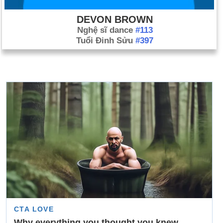
DEVON BROWN
Nghệ sĩ dance
#113
Tuổi Đinh Sửu
#397