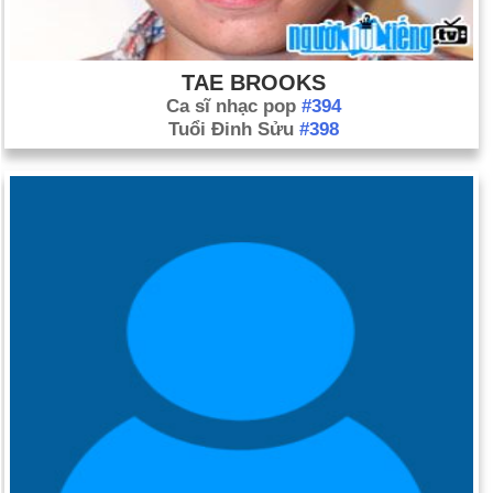
TAE BROOKS
Ca sĩ nhạc pop
#394
Tuổi Đinh Sửu
#398