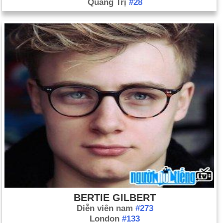
Quảng Trị
#28
BERTIE GILBERT
Diễn viên nam
#273
London
#133