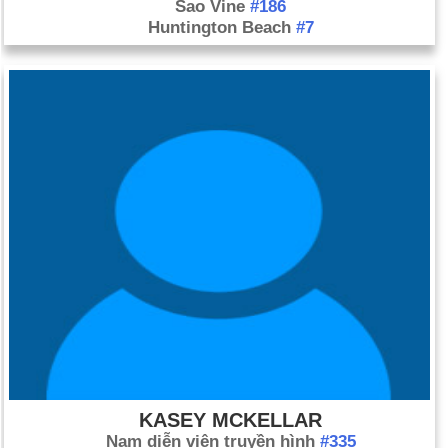
Sao Vine
#186
Huntington Beach
#7
KASEY MCKELLAR
Nam diễn viên truyền hình
#335