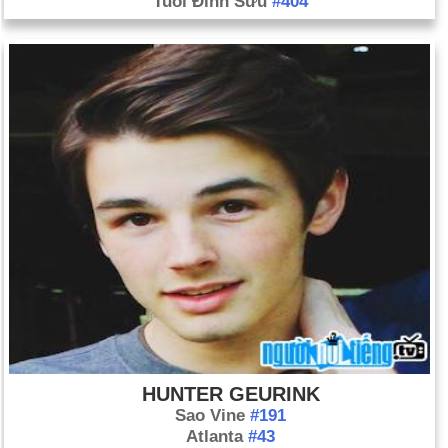
Tuổi Đinh Sửu
#404
HUNTER GEURINK
Sao Vine
#191
Atlanta
#43