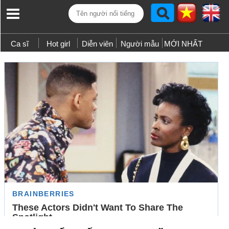
Ca sĩ
Hot girl
Diễn viên
Người mẫu
MỚI NHẤT