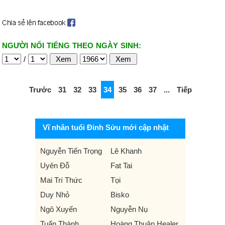
NGƯỜI NỔI TIẾNG THEO NGÀY SINH:
/
Trước
31
32
33
34
35
36
37
...
Tiếp
Vĩ nhân tuổi Đinh Sửu mới cập nhật
Nguyễn Tiến Trọng
Lê Khanh
Uyên Đỗ
Fat Tai
Mai Trí Thức
Tọi
Duy Nhỏ
Bisko
Ngô Xuyến
Nguyễn Nụ
Tuấn Thành
Hoàng Thuận Healer