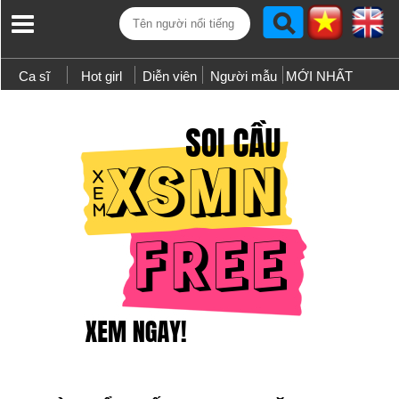
Ca sĩ
Hot girl
Diễn viên
Người mẫu
MỚI NHẤT