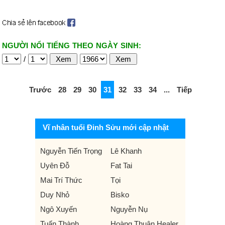
NGƯỜI NỔI TIẾNG THEO NGÀY SINH:
/
Trước
28
29
30
31
32
33
34
...
Tiếp
Vĩ nhân tuổi Đinh Sửu mới cập nhật
Nguyễn Tiến Trọng
Lê Khanh
Uyên Đỗ
Fat Tai
Mai Trí Thức
Tọi
Duy Nhỏ
Bisko
Ngô Xuyến
Nguyễn Nụ
Tuấn Thành
Hoàng Thuận Healer