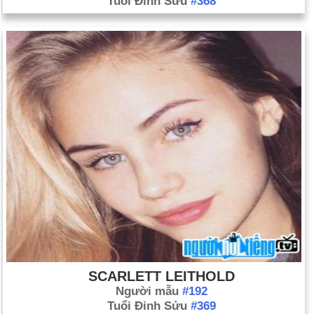
Tuổi Đinh Sửu
#368
SCARLETT LEITHOLD
Người mẫu
#192
Tuổi Đinh Sửu
#369