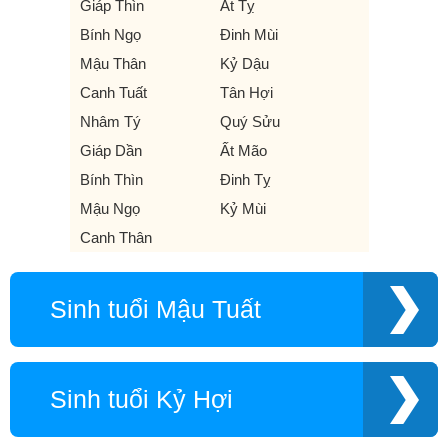
Giáp Thìn
Ất Tỵ
Bính Ngọ
Đinh Mùi
Mậu Thân
Kỷ Dậu
Canh Tuất
Tân Hợi
Nhâm Tý
Quý Sửu
Giáp Dần
Ất Mão
Bính Thìn
Đinh Tỵ
Mậu Ngọ
Kỷ Mùi
Canh Thân
Sinh tuổi Mậu Tuất
Sinh tuổi Kỷ Hợi