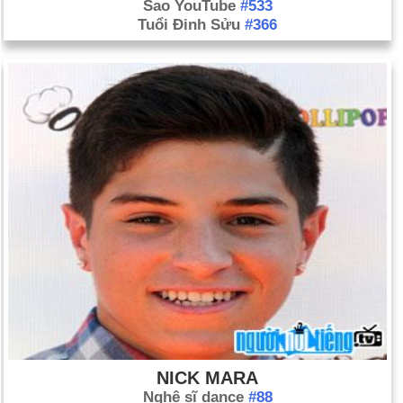
Sao YouTube
#533
Tuổi Đinh Sửu
#366
NICK MARA
Nghệ sĩ dance
#88