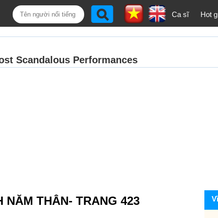
Ca sĩ
Hot gi
H NĂM THÂN- TRANG 423
V