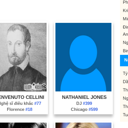
Ph
Kri
Mi
Đi
An
N
Bi
N
Tý
Dầ
Th
ENVENUTO CELLINI
NATHANIEL JONES
Ng
ghệ sĩ điêu khắc
#77
DJ
#399
Th
Florence
#18
Chicago
#599
Tu