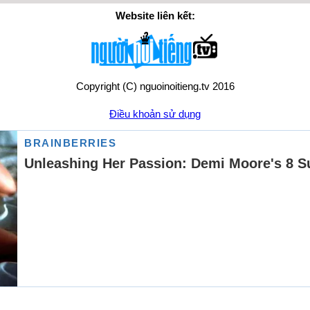
Website liên kết:
Copyright (C) nguoinoitieng.tv 2016
Điều khoản sử dụng
Chính sách quyền riêng tư
Liên hệ:
mail.nguoinoitieng.tv@gmail.com