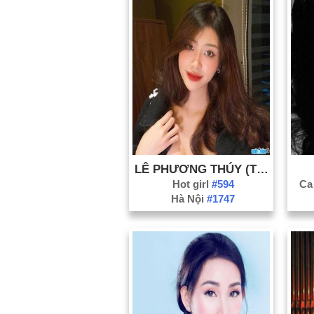
LÊ PHƯƠNG THÚY (THÚY EMI)
Hot girl
#594
Ca
Hà Nội
#1747