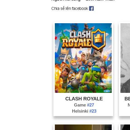
CLASH ROYALE
B
Game
#27
N
Helsinki
#23