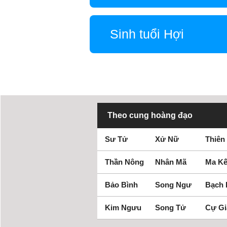
Sinh tuổi Hợi
Theo cung hoàng đạo
Sư Tử
Xử Nữ
Thiên
Thần Nông
Nhân Mã
Ma Kế
Bảo Bình
Song Ngư
Bạch
Kim Ngưu
Song Tử
Cự Gi