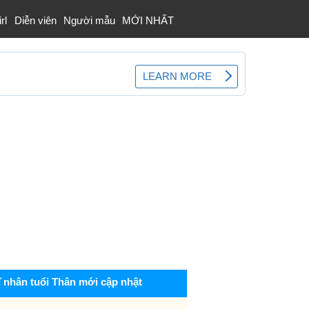
rl
Diễn viên
Người mẫu
MỚI NHẤT
ĩ nhân tuổi Thân mới cập nhật