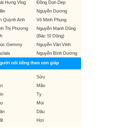
át Hưng Vlog
Đồng Dọn Dẹp
llin
Nguyễn Dương
n Quỳnh Anh
Võ Minh Phụng
nh Thị Phương
Nguyễn Mạnh Dũng
h
(Bác Sĩ Dũng)
gọc Gemmy
Nguyễn Văn Vinh
nzlala
Nguyễn Bình Dương
gười nổi tiếng theo con giáp
Sửu
n
Mão
ìn
Tỵ
ọ
Mùi
ân
Dậu
ất
Hợi