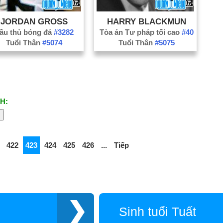
JORDAN GROSS
HARRY BLACKMUN
ầu thủ bóng đá
#3282
Tòa án Tư pháp tối cao
#40
Tuổi Thân
#5074
Tuổi Thân
#5075
H:
422
423
424
425
426
...
Tiếp
Sinh tuổi Tuất