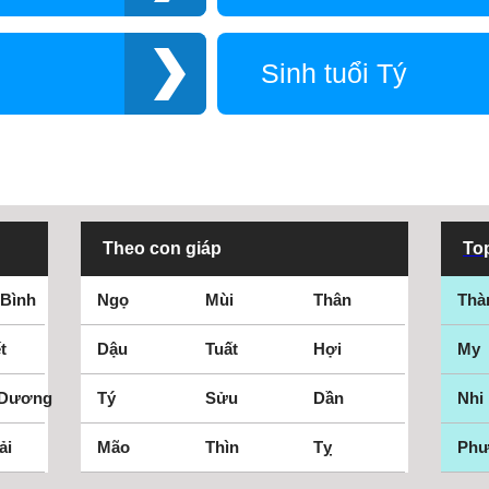
Sinh tuổi Tý
Theo con giáp
Top
 Bình
Ngọ
Mùi
Thân
Thà
t
Dậu
Tuất
Hợi
My
 Dương
Tý
Sửu
Dần
Nhi
ải
Mão
Thìn
Tỵ
Ph