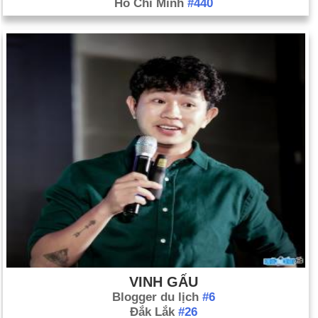
Hồ Chí Minh
#440
VINH GẤU
Blogger du lịch
#6
Đắk Lắk
#26