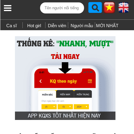
Ca sĩ
Hot girl
Diễn viên
Người mẫu
MỚI NHẤT