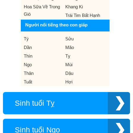
Hoa Sữa Về Trong
Khang Ki
Gió
Trái Tim Bất Hạnh
Người nổi tiếng theo con giáp
Tý
Sửu
Dần
Mão
Thìn
Tỵ
Ngọ
Mùi
Thân
Dậu
Tuất
Hợi
Sinh tuổi Tỵ
Sinh tuổi Ngọ