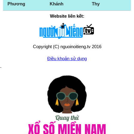
Phương
Khánh
Thy
Website liên kết:
Copyright (C) nguoinoitieng.tv 2016
Điều khoản sử dụng
Chính sách quyền riêng tư
Liên hệ:
mail.nguoinoitieng.tv@gmail.com