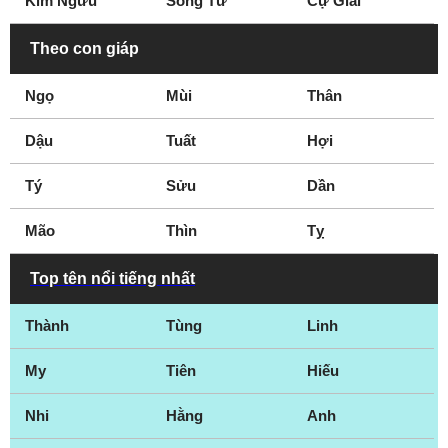
Kim Ngưu
Song Tử
Cự Giải
Theo con giáp
Ngọ
Mùi
Thân
Dậu
Tuất
Hợi
Tý
Sửu
Dần
Mão
Thìn
Tỵ
Top tên nổi tiếng nhất
Thành
Tùng
Linh
My
Tiên
Hiếu
Nhi
Hằng
Anh