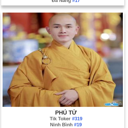
Đà Nẵng
#17
PHÚ TỬ
Tik Toker
#319
Ninh Bình
#19