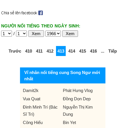
NGƯỜI NỔI TIẾNG THEO NGÀY SINH:
/
Trước
410
411
412
413
414
415
416
...
Tiếp
Vĩ nhân nổi tiếng cung Song Ngư mới
nhất
Damit2k
Phát Hưng Vlog
Vua Quạt
Đồng Dọn Dẹp
Đinh Minh Trí (Bác
Nguyễn Thị Kim
Sĩ Trí)
Dung
Công Hiếu
Bin Yet