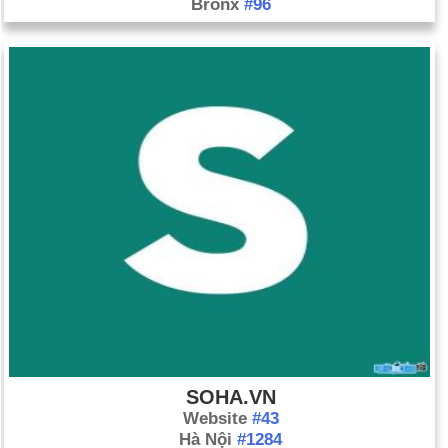
Bronx
#96
SOHA.VN
Website
#43
Hà Nội
#1284