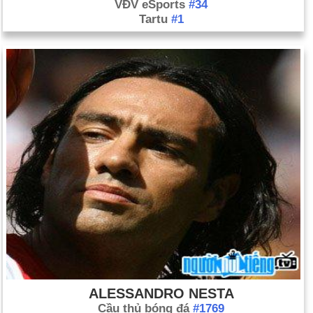
VĐV eSports
#34
Tartu
#1
ALESSANDRO NESTA
Cầu thủ bóng đá
#1769