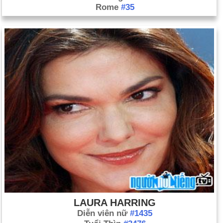
Rome
#35
LAURA HARRING
Diễn viên nữ
#1435