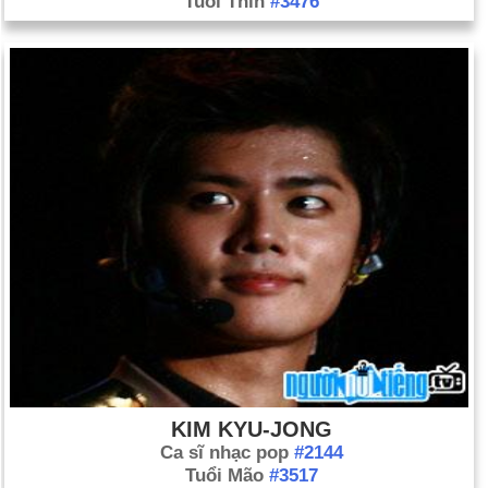
Tuổi Thìn
#3476
KIM KYU-JONG
Ca sĩ nhạc pop
#2144
Tuổi Mão
#3517