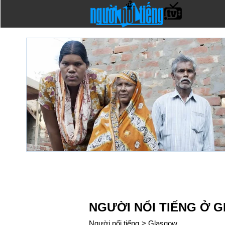
NGƯỜI NỔI TIẾNG Ở
Người nổi tiếng
>
Glasgow