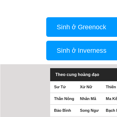
Sinh ở Greenock
Sinh ở Inverness
Theo cung hoàng đạo
Sư Tử
Xử Nữ
Thiên
Thần Nông
Nhân Mã
Ma Kế
Bảo Bình
Song Ngư
Bạch