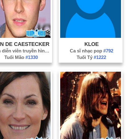
IN DE CAESTECKER
KLOE
Nam diễn viên truyền hình
#707
Ca sĩ nhạc pop
#792
Tuổi Mão
#1330
Tuổi Tý
#1222