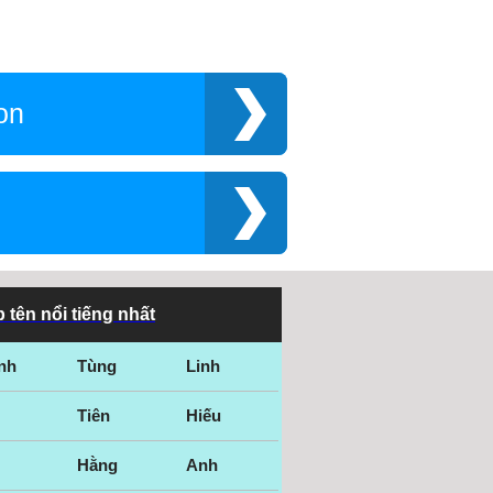
on
 tên nổi tiếng nhất
nh
Tùng
Linh
Tiên
Hiếu
Hằng
Anh