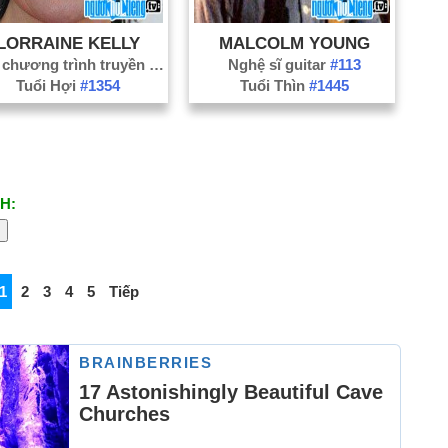
LORRAINE KELLY
MALCOLM YOUNG
Dẫn chương trình truyền hình
#116
Nghệ sĩ guitar
#113
Tuổi Hợi
#1354
Tuổi Thìn
#1445
H:
1
2
3
4
5
Tiếp