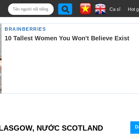
Ca sĩ
Hot gi
 GLASGOW, NƯỚC SCOTLAND
D