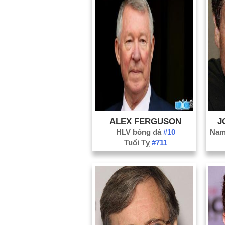
ALEX FERGUSON
J
HLV bóng đá
#10
Tuổi Tỵ
#711