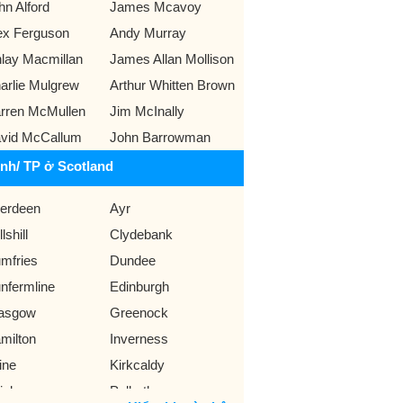
hn Alford
James Mcavoy
ex Ferguson
Andy Murray
nlay Macmillan
James Allan Mollison
arlie Mulgrew
Arthur Whitten Brown
rren McMullen
Jim McInally
vid McCallum
John Barrowman
ỉnh/ TP ở Scotland
erdeen
Ayr
lshill
Clydebank
mfries
Dundee
nfermline
Edinburgh
asgow
Greenock
milton
Inverness
ine
Kirkcaldy
isley
Polbeth