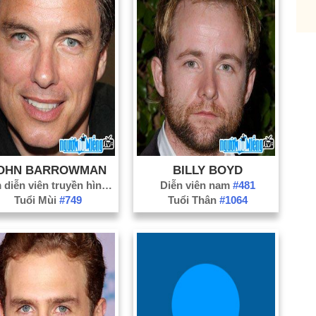
Re
Sti
OHN BARROWMAN
BILLY BOYD
Nam diễn viên truyền hình
#313
Diễn viên nam
#481
Tuổi Mùi
#749
Tuổi Thân
#1064