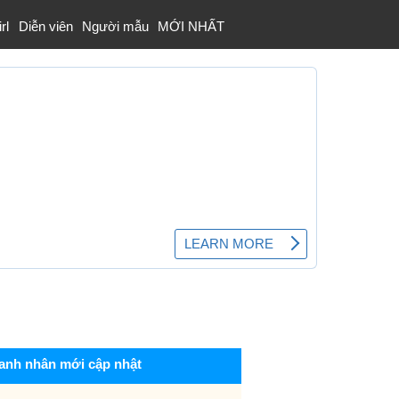
rl
Diễn viên
Người mẫu
MỚI NHẤT
anh nhân mới cập nhật