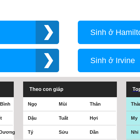
Sinh ở Hamilt
Sinh ở Irvine
Theo con giáp
Top
 Bình
Ngọ
Mùi
Thân
Thà
t
Dậu
Tuất
Hợi
My
 Dương
Tý
Sửu
Dần
Nhi