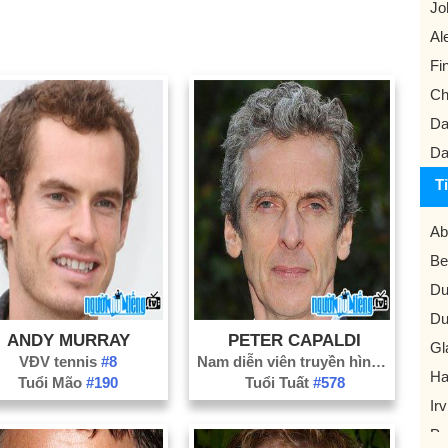
Jo
Al
Fi
Ch
Da
Da
T
Ab
Bel
Du
Du
ANDY MURRAY
PETER CAPALDI
Gl
VĐV tennis
#8
Nam diễn viên truyền hình
#151
Ha
Tuổi Mão
#190
Tuổi Tuất
#578
Irv
Pa