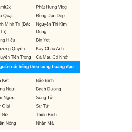
mit2k
Phát Hưng Vlog
a Quạt
Đồng Dọn Dẹp
nh Minh Trí (Bác
Nguyễn Thị Kim
Trí)
Dung
ng Hiếu
Bin Yet
ương Quyên
Kay Châu Anh
uyễn Tiến Trọng
Cà Mau Có Nhớ
gười nổi tiếng theo cung hoàng đạo
 Kết
Bảo Bình
ng Ngư
Bạch Dương
m Ngưu
Song Tử
 Giải
Sư Tử
 Nữ
Thiên Bình
ần Nông
Nhân Mã