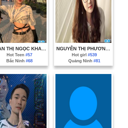
PHAN THỊ NGỌC KHANH
NGUYỄN THỊ PHƯƠNG THẢO
Hot Teen
#57
Hot girl
#539
Bắc Ninh
#68
Quảng Ninh
#81