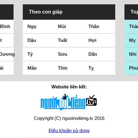
Theo con giáp
Top
 Bình
Ngọ
Mùi
Thân
Thà
t
Dậu
Tuất
Hợi
My
 Dương
Tý
Sửu
Dần
Nhi
ải
Mão
Thìn
Tỵ
Ph
Website liên kết:
Copyright (C) nguoinoitieng.tv 2016
Điều khoản sử dụng