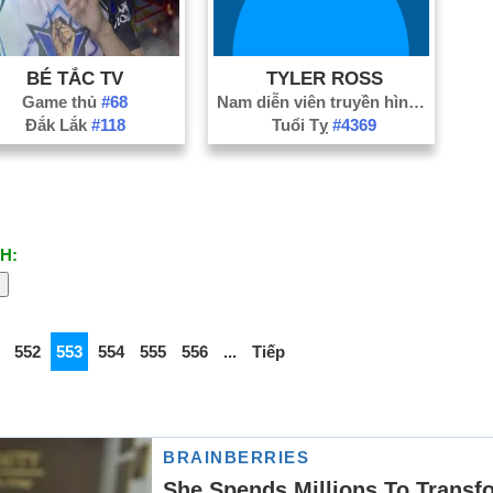
BÉ TẮC TV
TYLER ROSS
Game thủ
#68
Nam diễn viên truyền hình
#3336
Đắk Lắk
#118
Tuổi Tỵ
#4369
H:
552
553
554
555
556
...
Tiếp