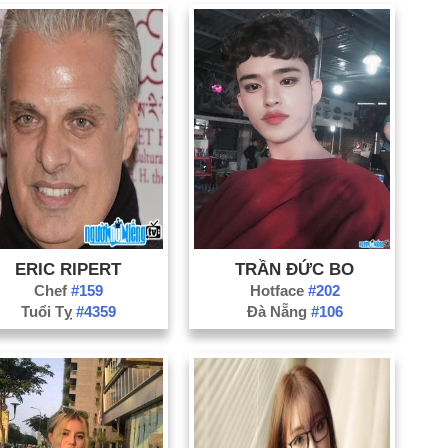
ERIC RIPERT
TRẦN ĐỨC BO
Chef
#159
Hotface
#202
Tuổi Tỵ
#4359
Đà Nẵng
#106