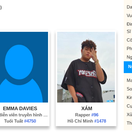
Da
)
Vu
Đi
Sĩ 
Cô
Ph
Ng
N
Ma
So
Ki
Cự
EMMA DAVIES
XÁM
Xử
Nữ diễn viên truyền hình
#3096
Rapper
#96
Tuổi Tuất
#4750
Hồ Chí Minh
#1478
Th