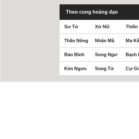
Theo cung hoàng đạo
Sư Tử
Xử Nữ
Thiên
Thần Nông
Nhân Mã
Ma Kế
Bảo Bình
Song Ngư
Bạch
Kim Ngưu
Song Tử
Cự Gi