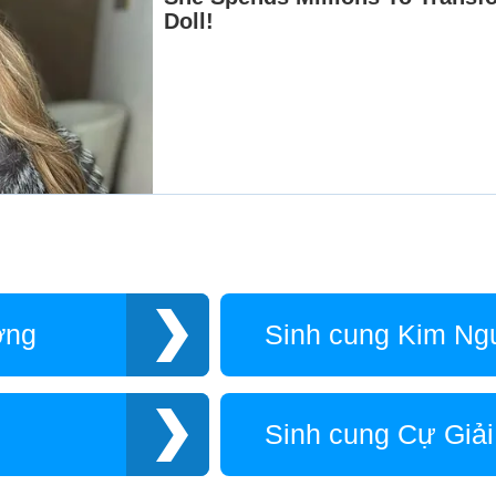
ơng
Sinh cung Kim Ng
Sinh cung Cự Giải