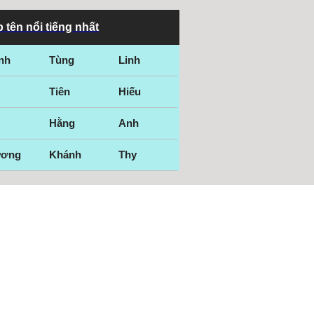
 tên nổi tiếng nhất
nh
Tùng
Linh
Tiên
Hiếu
Hằng
Anh
ương
Khánh
Thy