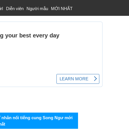
rl
Diễn viên
Người mẫu
MỚI NHẤT
ĩ nhân nổi tiếng cung Song Ngư mới
hất