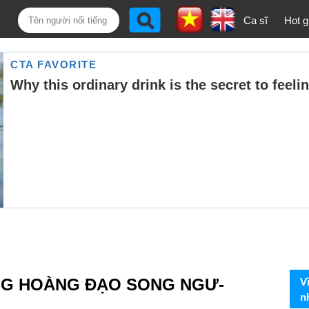
Ca sĩ
Hot gi
NG HOÀNG ĐẠO SONG NGƯ-
V
n