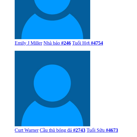
Emily J Miller
Nhà báo
#246
Tuổi Hợi
#4754
Curt Warner
Cầu thủ bóng đá
#2743
Tuổi Sửu
#4673