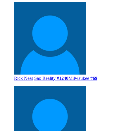
Frank Bonner
Nam diễn viên truyền hình
#3326
Little Rock
#3
Julian Simmons
Dẫn chương trình truyền hình
#738
Tuổi Thìn
Juvenal Habyarimana
Chính trị gia
#829
Tuổi Sửu
#4680