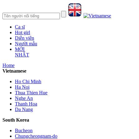
Ca sĩ
Hot girl
Diễn viên
Người mẫu
MỚI
NHẤT
Home
Vietnamese
Ho Chi Minh
Ha Noi
Thua Thien Hue
Nghe An
Thanh Hoa
Da Nang
South Korea
Bucheon
Chungcheongnam-do