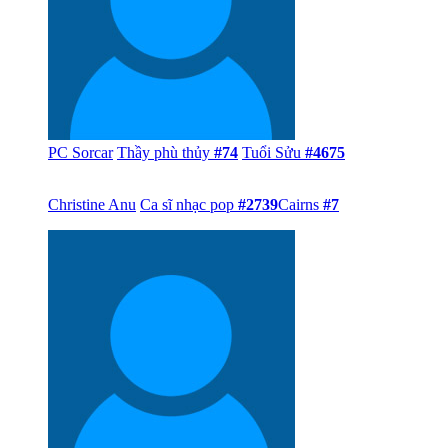
PC Sorcar
Thầy phù thủy
#74
Tuổi Sửu
#4675