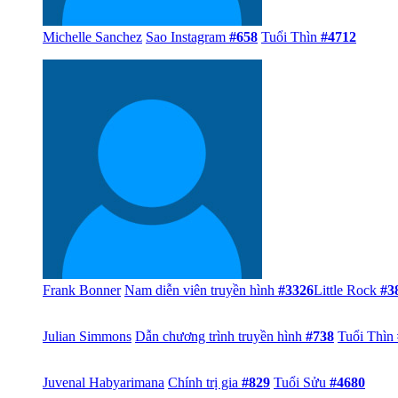
Christine Anu
Ca sĩ nhạc pop
#2739
Cairns
#7
Michelle Sanchez
Sao Instagram
#658
Tuổi Thìn
#4712