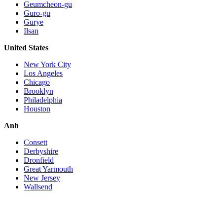
Geumcheon-gu
Guro-gu
Gurye
Ilsan
United States
New York City
Los Angeles
Chicago
Brooklyn
Philadelphia
Houston
Anh
Consett
Derbyshire
Dronfield
Great Yarmouth
New Jersey
Wallsend