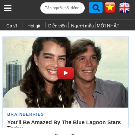
Ca sĩ
Hot girl
Diễn viên
Người mẫu
MỚI NHẤT