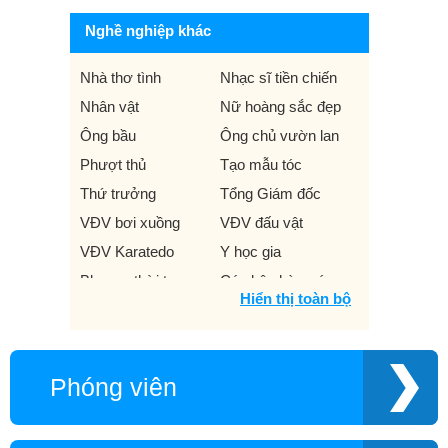
Nghề nghiệp khác
Nhà thơ tình
Nhạc sĩ tiền chiến
Nhân vật
Nữ hoàng sắc đẹp
Ông bầu
Ông chủ vườn lan
Phượt thủ
Tạo mẫu tóc
Thứ trưởng
Tổng Giám đốc
VĐV bơi xuồng
VĐV đấu vật
VĐV Karatedo
Y học gia
Blogger thời trang
Cán bộ nhà nước
Hiển thị toàn bộ
Chuyên gia đầu tư
Công ty
Dịch vụ facebook
Freelancer
HLV thể dục
Idol Bigo
Phóng viên
Mascot
Người lái xe Monster
truck