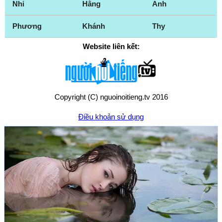
Nhi
Hằng
Anh
Phương
Khánh
Thy
Website liên kết:
Copyright (C) nguoinoitieng.tv 2016
Điều khoản sử dụng
Chính sách quyền riêng tư
Liên hệ:
mail.nguoinoitieng.tv@gmail.com