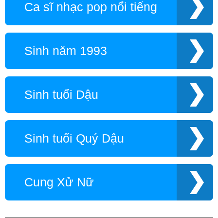
Ca sĩ nhạc pop nổi tiếng
Sinh năm 1993
Sinh tuổi Dậu
Sinh tuổi Quý Dậu
Cung Xử Nữ