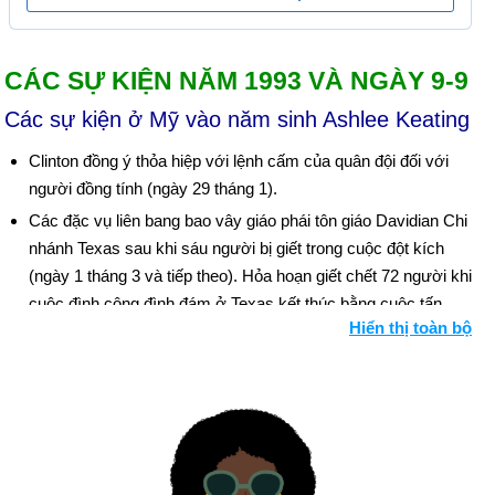
CÁC SỰ KIỆN NĂM 1993 VÀ NGÀY 9-9
Các sự kiện ở Mỹ vào năm sinh Ashlee Keating
Clinton đồng ý thỏa hiệp với lệnh cấm của quân đội đối với
người đồng tính (ngày 29 tháng 1).
Các đặc vụ liên bang bao vây giáo phái tôn giáo Davidian Chi
nhánh Texas sau khi sáu người bị giết trong cuộc đột kích
(ngày 1 tháng 3 và tiếp theo). Hỏa hoạn giết chết 72 người khi
cuộc đình công đình đám ở Texas kết thúc bằng cuộc tấn
Hiển thị toàn bộ
công liên bang (ngày 19 tháng 4).
Năm người bị bắt, người thứ sáu bị truy lùng trong vụ đánh
bom Trung tâm Thương mại Thế giới ở New York (ngày 29
tháng 3).
Hai sĩ quan cảnh sát bị kết án ở Los Angeles về tội dân quyền
trong vụ đánh Rodney King (ngày 17 tháng 4); kết án ngày 4