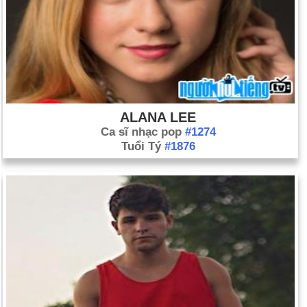
ALANA LEE
Ca sĩ nhạc pop
#1274
Tuổi Tý
#1876