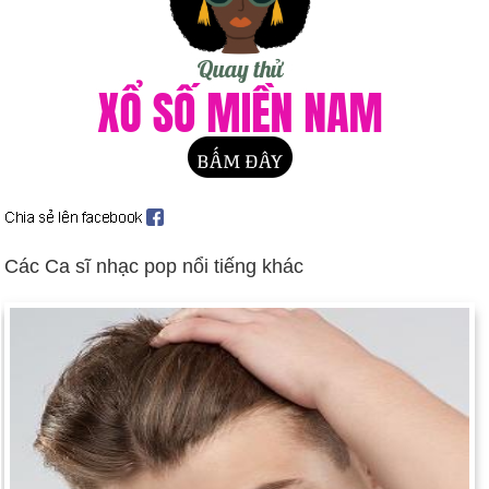
tháng 8
Ruth Bader Ginsburg được bổ nhiệm vào Tòa án Tối cao
(ngày 14 tháng 6).
Các đặc vụ Hoa Kỳ bị đổ lỗi trong cuộc vây hãm Waco, Tex.,
(ngày 1 tháng 10).
Hạ viện phê chuẩn Hiệp định Thương mại Tự do Bắc Mỹ
(ngày 17 tháng 11); Thượng viện theo sau (ngày 21 tháng 11).
Clinton ký dự luật Brady quy định việc mua súng (ngày 30
tháng 11).
Các Ca sĩ nhạc pop nổi tiếng khác
Ngày sinh Ashlee Keating (9-9) trong lịch sử
Ngày 9-9 năm 1776:
Quốc hội Lục địa lần thứ hai đã đổi tên
quốc gia từ "Thuộc địa thống nhất" thành "Hợp chủng quốc
Hoa Kỳ".
Ngày 9-9 năm 1850:
California trở thành tiểu bang thứ 31 theo
hiến pháp của Hoa Kỳ.
Ngày 9-9 năm 1893:
Con gái của Tổng thống Grover