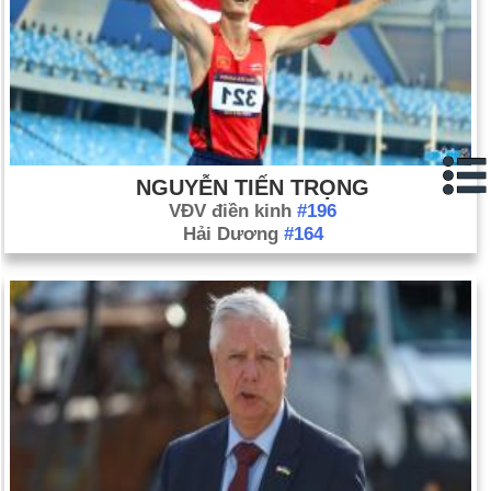
NGUYỄN TIẾN TRỌNG
VĐV điền kinh
#196
Hải Dương
#164