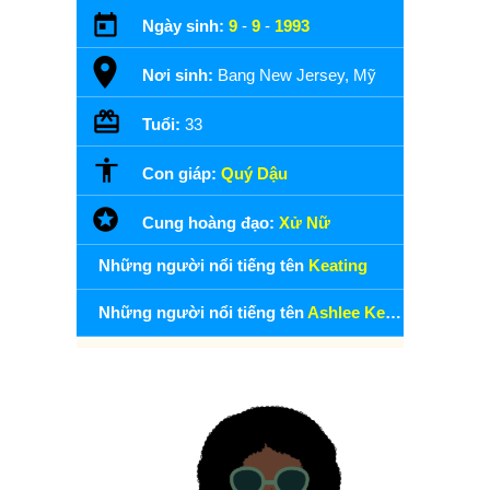
Ngày sinh:
9
-
9
-
1993
Nơi sinh:
Bang New Jersey, Mỹ
Tuổi:
33
Con giáp:
Quý Dậu
Cung hoàng đạo:
Xử Nữ
Những người nổi tiếng tên
Keating
Những người nổi tiếng tên
Ashlee Keating