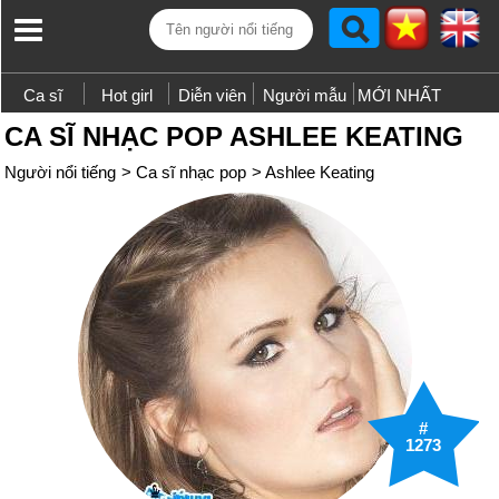
Ca sĩ
Hot girl
Diễn viên
Người mẫu
MỚI NHẤT
CA SĨ NHẠC POP ASHLEE KEATING
Người nổi tiếng
>
Ca sĩ nhạc pop
>
Ashlee Keating
#
1273