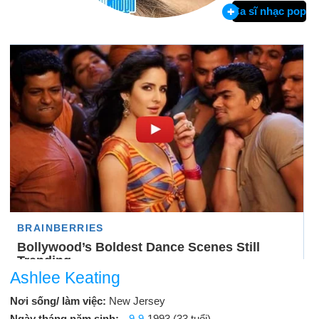
Ca sĩ nhạc pop
Ashlee Keating
Nơi sống/ làm việc:
New Jersey
Ngày tháng năm sinh:
9-9
-1993 (33 tuổi)