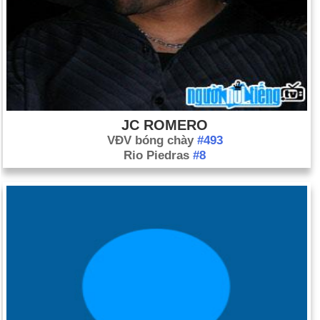
JC ROMERO
VĐV bóng chày
#493
Rio Piedras
#8