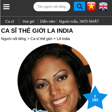
Ca sĩ
Hot girl
Diễn viên
Người mẫu
MỚI NHẤT
CA SĨ THẾ GIỚI LA INDIA
Người nổi tiếng
>
Ca sĩ thế giới
>
LA India
#
183