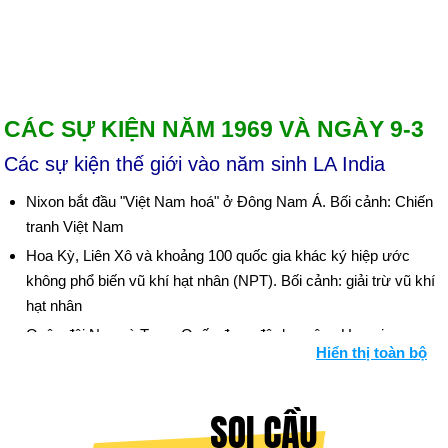
CÁC SỰ KIỆN NĂM 1969 VÀ NGÀY 9-3
Các sự kiện thế giới vào năm sinh LA India
Nixon bắt đầu "Việt Nam hoá" ở Đông Nam Á. Bối cảnh: Chiến
tranh Việt Nam
Hoa Kỳ, Liên Xô và khoảng 100 quốc gia khác ký hiệp ước
không phổ biến vũ khí hạt nhân (NPT). Bối cảnh: giải trừ vũ khí
hạt nhân
Quân đội Nga và Trung Quốc đụng độ dọc sông Ussuri.
Hiển thị toàn bộ
Đại tá Muammar al-Qaddafi, 27 tuổi, phế truất Quốc vương
Idris của Libya và thành lập một nước cộng hòa Hồi giáo thân
Ả Rập, chống phương Tây.
Ngày sinh LA India (9-3) trong lịch sử