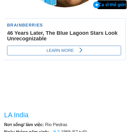
Ca sĩ thế giới
LA India
Nơi sống/ làm việc:
Rio Piedras
Ngày tháng năm sinh:
9-3
-1969 (57 tuổi)