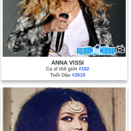
ANNA VISSI
Ca sĩ thế giới
#182
Tuổi Dậu
#2618