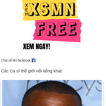
Ngày 9-3 năm 1796:
Napoléon Bonaparte kết hôn với
Josephine de Beauharnais, góa phụ của một cựu sĩ quan
Pháp bị hành quyết trong cuộc cách mạng.
Ngày 9-3 năm 1841:
Tòa án tối cao phán quyết rằng các nô lệ
Amistad được tự do.
Ngày 9-3 năm 1862:
Trận chiến đầu tiên giữa hai tàu không
quân, Monitor (Union) và Merrimack (Confederate) đã xảy ra,
tạo ra một cuộc cách mạng trong chiến tranh hải quân.
Ngày 9-3 năm 1933:
Phiên họp đặc biệt của Quốc hội được
gọi là "100 ngày" đã khai mạc, khởi động Thỏa thuận mới của
FDR.
Các Ca sĩ thế giới nổi tiếng khác
Ngày 9-3 năm 1964:
Tòa án tối cao Hoa Kỳ đã ban hành phán
quyết của N.Y. Times kiện Sullivan.
Ngày 9-3 năm 1990:
Tiến sĩ Antonia Novello đã tuyên thệ
nhậm chức với tư cách là người gốc Tây Ban Nha và phụ nữ
đầu tiên trở thành tướng bác sĩ phẫu thuật Hoa Kỳ.