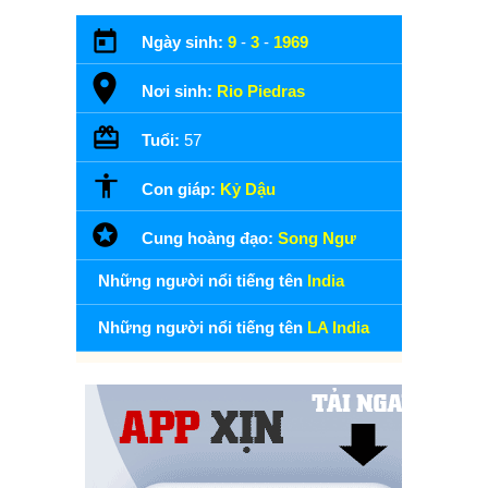
Ngày sinh:
9
-
3
-
1969
Nơi sinh:
Rio Piedras
Tuổi:
57
Con giáp:
Kỷ Dậu
Cung hoàng đạo:
Song Ngư
Những người nổi tiếng tên
India
Những người nổi tiếng tên
LA India