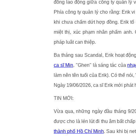
đồng lao động giữa công ty quản lý v
Phía công ty quản lý cho rằng: Erik v
khi chưa chấm dứt hợp đồng. Erik tố
miệt thị, xúc phạm nhân phẩm anh. 
pháp luât can thiệp.
Ba tháng sau Scandal, Erik hoạt động
ca sĩ Min
. "Ghen" là sáng tác của
nhạ
làm nên tên tuổi của Erik). Có thể nói,
Ngày 19/06/2026, ca sĩ Erik mới phát
TIN MỚI:
Vừa qua, những ngày đầu tháng 9/202
được cho là lén lút đi thu âm bất chấ
thành phố Hồ Chí Minh
. Sau khi bị ne