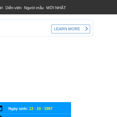
rl
Diễn viên
Người mẫu
MỚI NHẤT
Ngày sinh:
13
-
10
-
1997