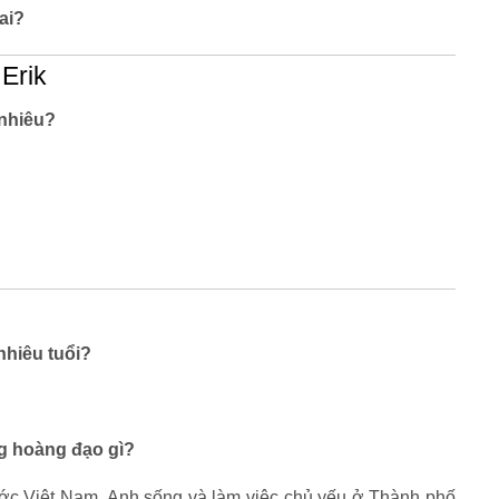
 ai?
Erik
 nhiêu?
nhiêu tuổi?
ng hoàng đạo gì?
 nước Việt Nam. Anh sống và làm việc chủ yếu ở Thành phố