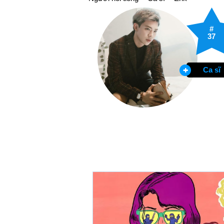
#
37
Ca sĩ