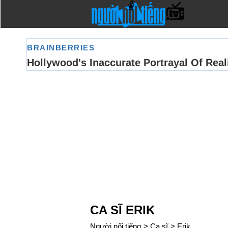
CA SĨ ERIK
Người nổi tiếng
>
Ca sĩ
>
Erik