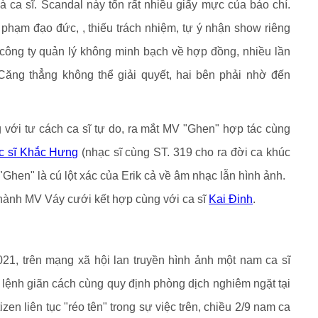
à ca sĩ. Scandal này tốn rất nhiều giấy mực của báo chí.
i phạm đạo đức, , thiếu trách nhiệm, tự ý nhận show riêng
 công ty quản lý không minh bạch về hợp đồng, nhiều lần
Căng thẳng không thể giải quyết, hai bên phải nhờ đến
 với tư cách ca sĩ tự do, ra mắt MV "Ghen" hợp tác cùng
c sĩ Khắc Hưng
(nhạc sĩ cùng ST. 319 cho ra đời ca khúc
 "Ghen" là cú lột xác của Erik cả về âm nhạc lẫn hình ảnh.
 hành MV Váy cưới kết hợp cùng với ca sĩ
Kai Đinh
.
1, trên mạng xã hội lan truyền hình ảnh một nam ca sĩ
p lệnh giãn cách cùng quy định phòng dịch nghiêm ngặt tại
tizen liên tục "réo tên" trong sự việc trên, chiều 2/9 nam ca