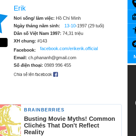
Erik
Nơi sống/ làm việc:
Hồ Chí Minh
Ngày tháng năm sinh:
13-10
-1997 (29 tuổi)
Dân số Việt Nam 1997:
74,31 triệu
XH chung:
#143
facebook.com/erikerik.official
Facebook:
N
Email:
ch.phananh@gmail.com
Số điện thoại:
0989 996 455