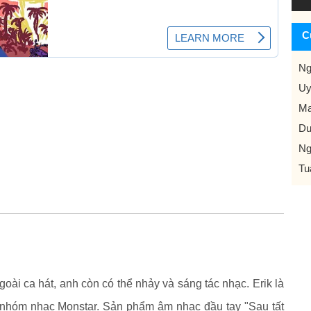
C
Ng
Uy
Ma
Du
Ng
Tu
Ngoài ca hát, anh còn có thể nhảy và sáng tác nhạc. Erik là
a nhóm nhạc Monstar. Sản phẩm âm nhạc đầu tay "Sau tất