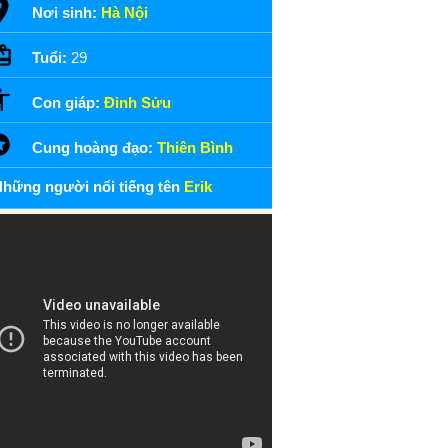
Nơi sinh:
Hà Nội
Tuổi:
29
Con giáp:
Đinh Sửu
Cung hoàng đạo:
Thiên Bình
hững người nổi tiếng tên
Erik