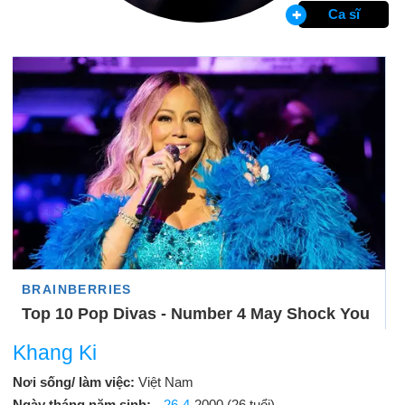
Ca sĩ
Khang Ki
Nơi sống/ làm việc:
Việt Nam
Ngày tháng năm sinh:
26-4
-2000 (26 tuổi)