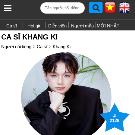
Ca sĩ
Hot girl
Diễn viên
Người mẫu
MỚI NHẤT
CA SĨ KHANG KI
Người nổi tiếng
>
Ca sĩ
>
Khang Ki
#
2126