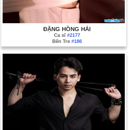
ĐẶNG HỒNG HẢI
Ca sĩ
#2177
Bến Tre
#186