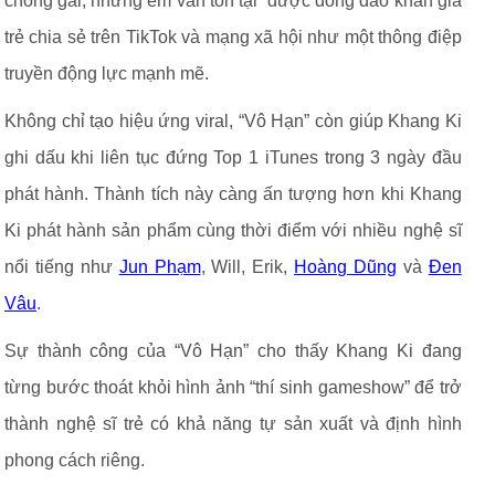
chông gai, nhưng em vẫn tồn tại” được đông đảo khán giả
trẻ chia sẻ trên TikTok và mạng xã hội như một thông điệp
truyền động lực mạnh mẽ.
Không chỉ tạo hiệu ứng viral, “Vô Hạn” còn giúp Khang Ki
ghi dấu khi liên tục đứng Top 1 iTunes trong 3 ngày đầu
phát hành. Thành tích này càng ấn tượng hơn khi Khang
Ki phát hành sản phẩm cùng thời điểm với nhiều nghệ sĩ
nổi tiếng như
Jun Phạm
, Will, Erik,
Hoàng Dũng
và
Đen
Vâu
.
Sự thành công của “Vô Hạn” cho thấy Khang Ki đang
từng bước thoát khỏi hình ảnh “thí sinh gameshow” để trở
thành nghệ sĩ trẻ có khả năng tự sản xuất và định hình
phong cách riêng.