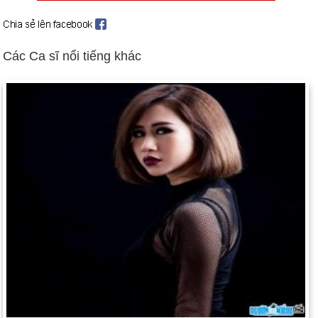
Ngày 14-12 năm 1819:
Bang Alabama trở thành tiểu bang thứ
22 của Hoa Kỳ theo hiến pháp.
Ngày 14-12 năm 1911:
Nhà thám hiểm người Na Uy Roald
Các Ca sĩ nổi tiếng khác
Amundsen trở thành người đầu tiên đến Nam Cực, đánh bại
đoàn thám hiểm do Robert F. Scott dẫn đầu.
Ngày 14-12 năm 1939:
Liên Xô bị loại khỏi Hội Quốc Liên.
Ngày 14-12 năm 1967:
DNA được tổng hợp lần đầu tiên.
Ngày 14-12 năm 1981:
Israel chính thức sáp nhập Cao
nguyên Golan.
Ngày 14-12 năm 1985:
Wilma Mankiller trở thành người phụ
nữ đầu tiên lãnh đạo một bộ tộc da đỏ lớn ở Mỹ khi bà nhậm
chức thủ lĩnh chính của Quốc gia Cherokee của Oklahoma.
Ngày 14-12 năm 1989:
Người đoạt giải Nobel Hòa bình Andrei
D. Sakharov qua đời tại Moscow ở tuổi 68.
Ngày 14-12 năm 2012:
Adam Lanza, 20 tuổi, đã lao vào
trường tiểu học Sandy Hook, ở Newtown, Connecticut, và giết
chết 26 người. Các nạn nhân bao gồm 20 trẻ em từ 6 đến 7