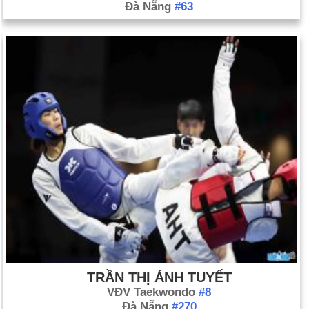
Đà Nẵng
#63
TRẦN THỊ ÁNH TUYẾT
VĐV Taekwondo
#8
Đà Nẵng
#270