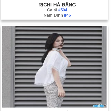
tuổi.
RICHI HÀ ĐẶNG
Ca sĩ
#504
Nam Định
#46