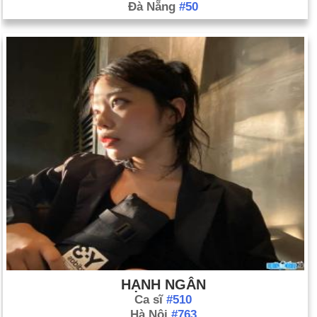
Đà Nẵng
#50
HẠNH NGÂN
Ca sĩ
#510
Hà Nội
#763