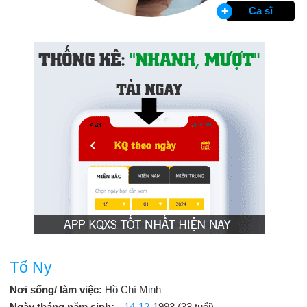
Ca sĩ
Tố Ny
Nơi sống/ làm việc:
Hồ Chí Minh
Ngày tháng năm sinh:
14-12
-1993 (33 tuổi)