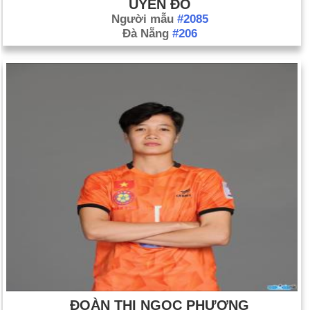
UYÊN ĐỖ
Người mẫu
#2085
Đà Nẵng
#206
ĐOÀN THỊ NGỌC PHƯỢNG