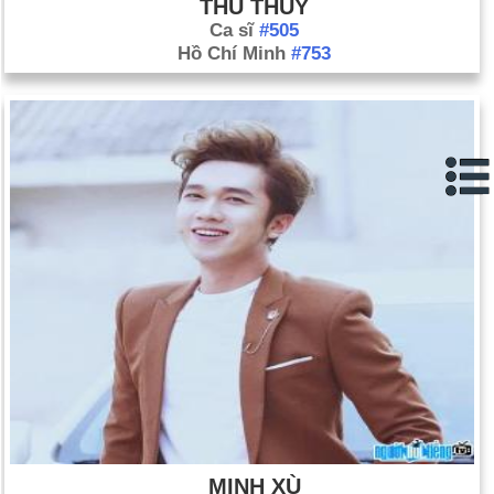
THU THUỶ
Ca sĩ
#505
Hồ Chí Minh
#753
MINH XÙ