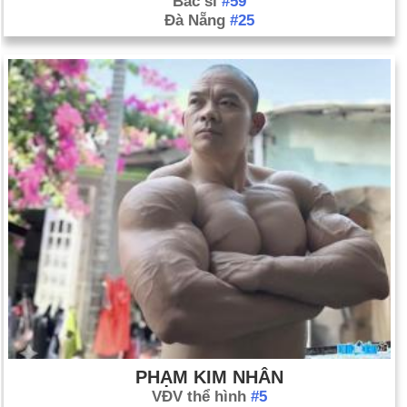
Bác sĩ
#59
Đà Nẵng
#25
PHẠM KIM NHÂN
VĐV thể hình
#5