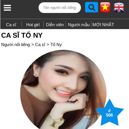
Ca sĩ
Hot girl
Diễn viên
Người mẫu
MỚI NHẤT
CA SĨ TỐ NY
Người nổi tiếng
>
Ca sĩ
>
Tố Ny
#
506