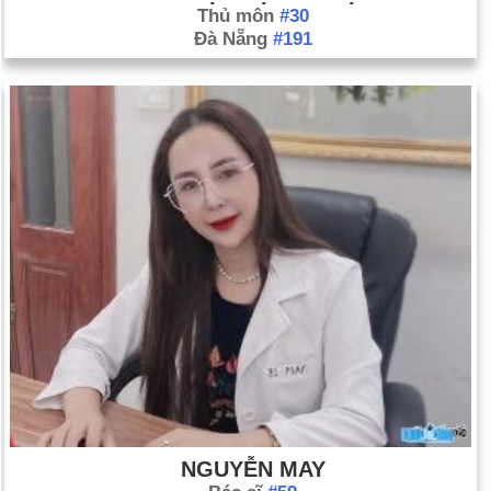
Thủ môn
#30
Đà Nẵng
#191
NGUYỄN MAY