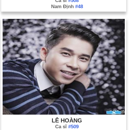
Ca sĩ
#508
Nam Định
#48
LÊ HOÀNG
Ca sĩ
#509