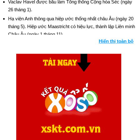
Vaclav Havel được bầu làm Tổng thống Cộng hòa Séc (ngày
26 tháng 1).
Hạ viện Anh thông qua hiệp ước thống nhất châu Âu (ngày 20
tháng 5). Hiệp ước Maastricht có hiệu lực, thành lập Liên minh
Châu Âu (ngày 1 tháng 11).
Hiển thị toàn bộ
22 binh sĩ Liên hợp quốc bị giết ở Somalia (ngày 5 tháng 6).
Thỏa thuận giữa Israel và Palestine đã đạt được (ngày 28
tháng 8).
Lực lượng của Yeltsin đè bẹp cuộc nổi dậy ở Quốc hội Nga
(ngày 4 tháng 10 và tiếp theo).
Trung Quốc phá bỏ lệnh cấm thử hạt nhân (ngày 5 tháng 10).
Nam Phi thông qua hiến pháp quy tắc đa số (ngày 18 tháng
11).
Ngày sinh Tố Ny (14-12) trong lịch sử
Ngày 14-12 năm 1799:
Nhà lập quốc Hoa Kỳ, George
Washington qua đời ở tuổi 67.