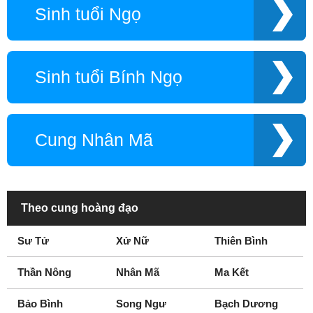
Sinh tuổi Ngọ
Sinh tuổi Bính Ngọ
Cung Nhân Mã
Theo cung hoàng đạo
Sư Tử
Xử Nữ
Thiên Bình
Thần Nông
Nhân Mã
Ma Kết
Bảo Bình
Song Ngư
Bạch Dương