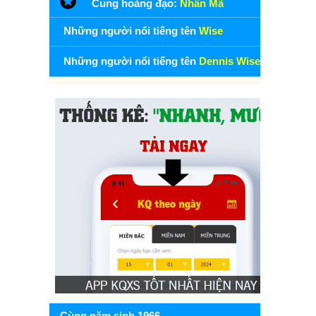
Cung hoàng đạo:
Nhân Mã
Những người nổi tiếng tên
Wise
Những người nổi tiếng tên
Dennis Wise
Cùng năm sinh 1966