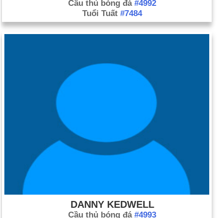
Cầu thủ bóng đá
#4992
Tuổi Tuất
#7484
DANNY KEDWELL
Cầu thủ bóng đá
#4993