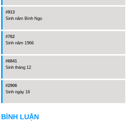
#913
Sinh năm Bính Ngọ
#762
Sinh năm 1966
#6841
Sinh tháng 12
#2906
Sinh ngày 16
BÌNH LUẬN