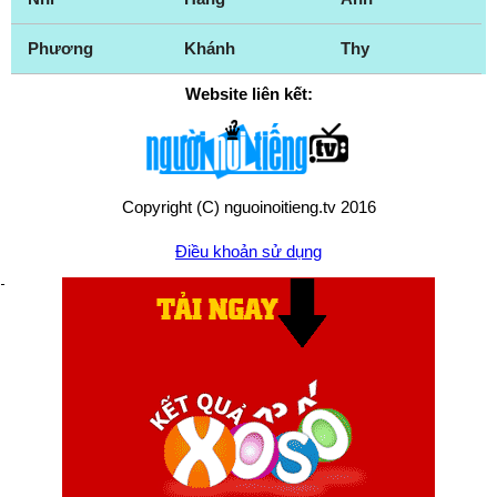
Phương
Khánh
Thy
Website liên kết:
Copyright (C) nguoinoitieng.tv 2016
Điều khoản sử dụng
Chính sách quyền riêng tư
Liên hệ:
mail.nguoinoitieng.tv@gmail.com