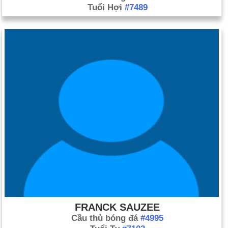
Tuổi Hợi
#7489
FRANCK SAUZEE
Cầu thủ bóng đá
#4995