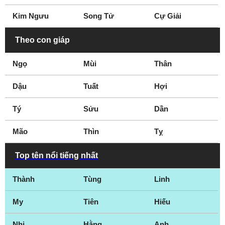
Kim Ngưu
Song Tử
Cự Giải
Theo con giáp
Ngọ
Mùi
Thân
Dậu
Tuất
Hợi
Tý
Sửu
Dần
Mão
Thìn
Tỵ
Top tên nổi tiếng nhất
Thành
Tùng
Linh
My
Tiên
Hiếu
Nhi
Hằng
Anh