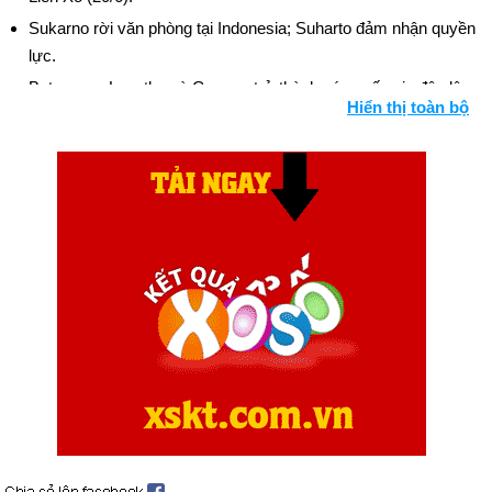
Sukarno rời văn phòng tại Indonesia; Suharto đảm nhận quyền
lực.
Botswana, Lesotho và Guyana trở thành các quốc gia độc lập
Hiển thị toàn bộ
trong Khối thịnh vượng chung Anh.
Ấn Độ hứng chịu nạn đói tồi tệ nhất trong 20 năm; Lyndon
Johnson yêu cầu viện trợ 1 tỷ đô la cho đất nước.
Ngày sinh Dennis Wise (16-12) trong lịch sử
Ngày 16-12 năm 1653:
Nhà chính trị Oliver Cromwell trở
thành chúa tể bảo vệ của Anh, Scotland và Ireland.
Ngày 16-12 năm 1773:
Ngày ra đời của Tiệc trà Boston.
Ngày 16-12 năm 1916:
Grigori Rasputin bị ám sát bởi một
nhóm âm mưu quý tộc Nga.
Ngày 16-12 năm 1920:
Một trong những trận động đất chết
chóc nhất trong lịch sử xảy ra tại tỉnh Cam Túc, Trung Quốc.
Trận động đất ngày 8,6 khiến 200.000 người thiệt mạng.
Ngày 16-12 năm 1944:
Trận chiến Bulge trong Thế chiến thứ