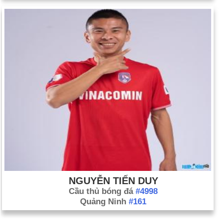
NGUYỄN TIẾN DUY
Cầu thủ bóng đá
#4998
Quảng Ninh
#161