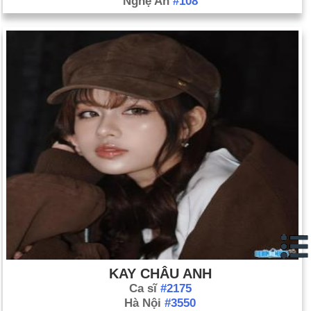
Nghệ An
#108
KAY CHÂU ANH
Ca sĩ
#2175
Hà Nội
#3550