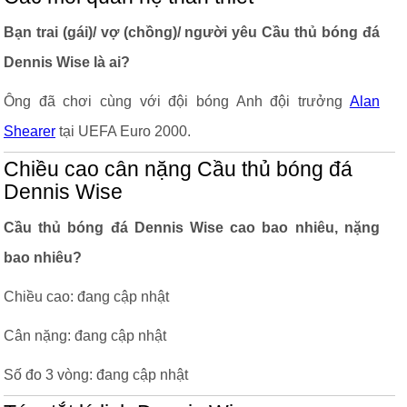
Bạn trai (gái)/ vợ (chồng)/ người yêu Cầu thủ bóng đá
Dennis Wise là ai?
Ông đã chơi cùng với đội bóng Anh đội trưởng
Alan
Shearer
tại UEFA Euro 2000.
Chiều cao cân nặng Cầu thủ bóng đá
Dennis Wise
Cầu thủ bóng đá Dennis Wise cao bao nhiêu, nặng
bao nhiêu?
Chiều cao: đang cập nhật
Cân nặng: đang cập nhật
Số đo 3 vòng: đang cập nhật