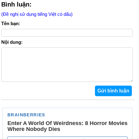
Bình luận:
(Đề nghị sử dụng tiếng Việt có dấu)
Tên bạn:
Nội dung: