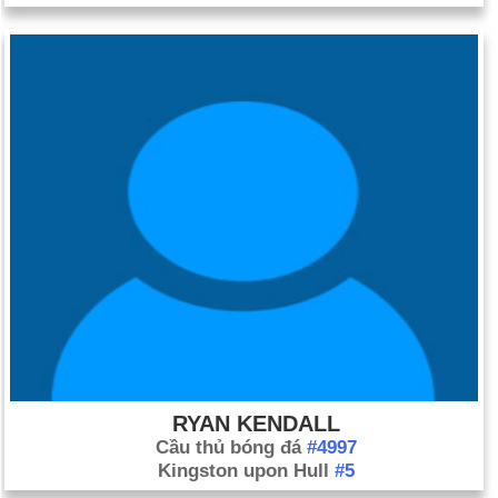
RYAN KENDALL
Cầu thủ bóng đá
#4997
Kingston upon Hull
#5