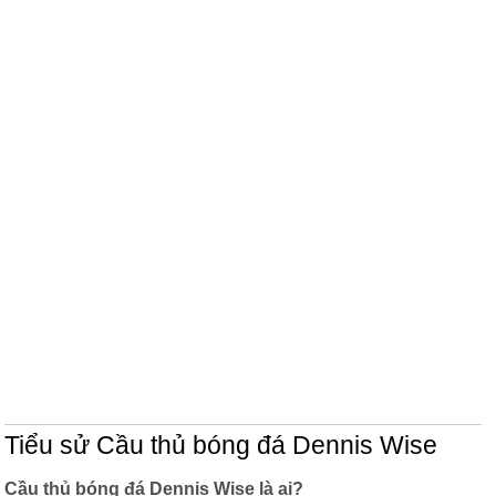
Tiểu sử Cầu thủ bóng đá Dennis Wise
Cầu thủ bóng đá Dennis Wise là ai?