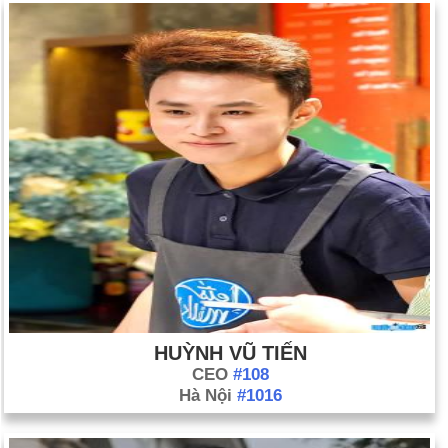
Cộng sản (ngày 30 tháng 11).
Cuộc nổi dậy ở Romania lật đổ chính phủ Cộng sản (ngày 15
tháng 12 và tiếp theo); Tổng thống Ceausescu và phu nhân bị
hành quyết (ngày 25 tháng 12).
Quân đội Hoa Kỳ xâm lược Panama, tìm cách bắt giữ Tướng
Manuel Noriega (ngày 20 tháng 12).
Ngày sinh Nguyễn Hồng Nhung (19-3) trong lịch
sử
Ngày 19-3 năm 1853:
Trong cuộc nổi dậy Thái Bình ở Trung
Quốc, quân nổi dậy đã chiếm được Nam Kinh và đổi tên thành
T'en-ching (Thiên đô).
Ngày 19-3 năm 1920:
Thượng viện Hoa Kỳ đã bỏ phiếu ký kết
HUỲNH VŨ TIẾN
Hiệp ước Versailles lần thứ hai.
CEO
#108
Ngày 19-3 năm 1931:
Cơ quan lập pháp bang Nevada đã hợp
Hà Nội
#1016
pháp hóa cờ bạc.
Ngày 19-3 năm 1953:
Lễ trao giải Oscar lần đầu tiên được