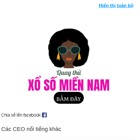
Hiển thị toàn bộ
ta tử hình (ngày 14 tháng 2).
Hàng chục nghìn sinh viên Trung Quốc tiếp quản Quảng
trường Thiên An Môn của Bắc Kinh trong cuộc biểu tình đòi
dân chủ (ngày 19 tháng 4 và tiếp theo). Hơn một triệu người ở
Bắc Kinh biểu tình cho dân chủ; hỗn loạn lan rộng khắp quốc
gia (giữa tháng 5 và tiếp theo). Hàng nghìn người thiệt mạng
tại Quảng trường Thiên An Môn khi các nhà lãnh đạo Trung
Quốc có đường lối cứng rắn đối với những người biểu tình
(ngày 4 tháng 6 và tiếp theo).
Mikhail S. Gorbachev được bầu làm Tổng thống Liên Xô (ngày
25 tháng 5).
P. W. Botha từ chức Tổng thống Nam Phi (ngày 14 tháng 8).
Đặng Tiểu Bình từ chức lãnh đạo Trung Quốc (ngày 9 tháng
11).
Sau 28 năm, Bức tường Berlin mở cửa về phía Tây (ngày 11
Các CEO nổi tiếng khác
tháng 11).
Quốc hội Séc chấm dứt vai trò thống trị của những người