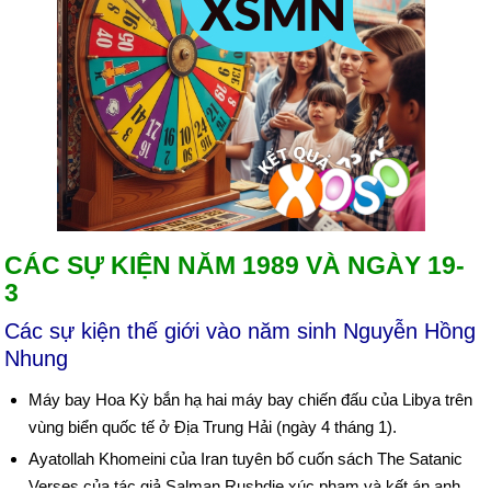
CÁC SỰ KIỆN NĂM 1989 VÀ NGÀY 19-
3
Các sự kiện thế giới vào năm sinh Nguyễn Hồng
Nhung
Máy bay Hoa Kỳ bắn hạ hai máy bay chiến đấu của Libya trên
vùng biển quốc tế ở Địa Trung Hải (ngày 4 tháng 1).
Ayatollah Khomeini của Iran tuyên bố cuốn sách The Satanic
Verses của tác giả Salman Rushdie xúc phạm và kết án anh