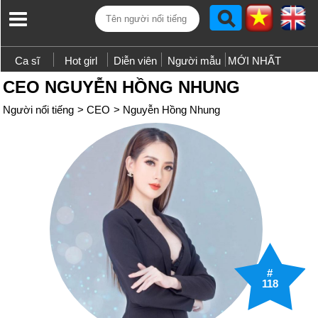
Ca sĩ
Hot girl
Diễn viên
Người mẫu
MỚI NHẤT
CEO NGUYỄN HỒNG NHUNG
Người nổi tiếng
>
CEO
>
Nguyễn Hồng Nhung
#
118