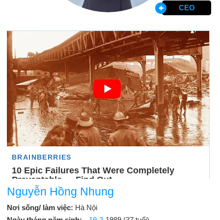
CEO
Nguyễn Hồng Nhung
Nơi sống/ làm việc:
Hà Nội
Ngày tháng năm sinh:
19-3
-1989 (37 tuổi)