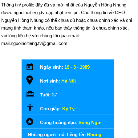
Thông tin/ profile đầy đủ và mới nhất của Nguyễn Hồng Nhung
được nguoinoitieng.tv cập nhật liên tục. Các thông tin về CEO
Nguyễn Hồng Nhung có thể chưa đủ hoặc chưa chính xác và chỉ
mang tính tham khảo, nếu bạn thấy thông tin là chưa chính xác,
vui lòng liên hệ với chúng tôi qua email:
mail.nguoinoitieng.tv@gmail.com
Ngày sinh:
19
-
3
-
1989
Nơi sinh:
Hà Nội
Tuổi:
37
Con giáp:
Kỷ Tỵ
Cung hoàng đạo:
Song Ngư
Những người nổi tiếng tên
Nhung