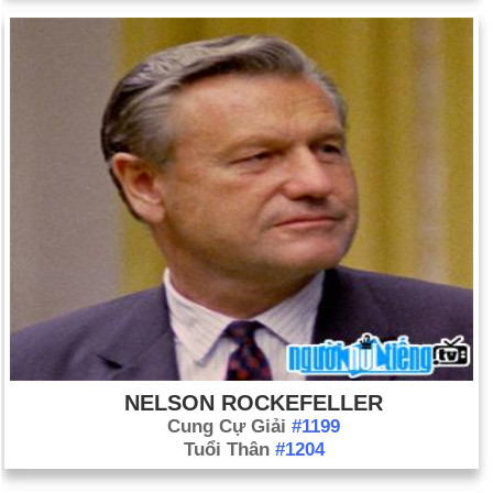
NELSON ROCKEFELLER
Cung Cự Giải
#1199
Tuổi Thân
#1204