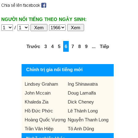
NGƯỜI NỔI TIẾNG THEO NGÀY SINH:
/
Trước
3
4
5
6
7
8
9
...
Tiếp
Chính trị gia nổi tiếng mới
Lindsey Graham
Ing Shinawatra
John Mccain
Doug Lamalfa
Khaleda Zia
Dick Cheney
Hồ Đức Phớc
Lê Thành Long
Hoàng Quốc Vượng
Nguyễn Thanh Long
Trần Văn Hiệp
Tô Anh Dũng