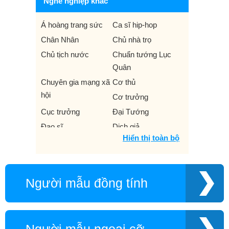
Nghề nghiệp khác
Á hoàng trang sức
Ca sĩ hip-hop
Chân Nhân
Chủ nhà trọ
Chủ tịch nước
Chuẩn tướng Lục
Quân
Chuyên gia mạng xã
Cơ thủ
hội
Cơ trưởng
Cục trưởng
Đại Tướng
Đạo sĩ
Dịch giả
Hiển thị toàn bộ
Diễn viên TVC
Doanh nhân xã hội
Dự án
Dũng sĩ đấu bò
Fanpage
Food Stylist
Người mẫu đồng tính
Hạm trưởng
Hãng thu âm
HLV Aerobic
HLV Thanh nhạc
HLV thể dục nghệ
Hoa hậu đại dương
thuật