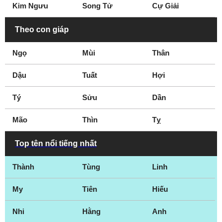
học
trình truyền hình
Kim Ngưu
Song Tử
Cự Giải
Người đẹp Kinh Bắc
Người đẹp xứ Trà
Theo con giáp
Ngọ
Mùi
Thân
Dậu
Tuất
Hợi
Tý
Sửu
Dần
Mão
Thìn
Tỵ
Top tên nổi tiếng nhất
Thành
Tùng
Linh
My
Tiên
Hiếu
Nhi
Hằng
Anh