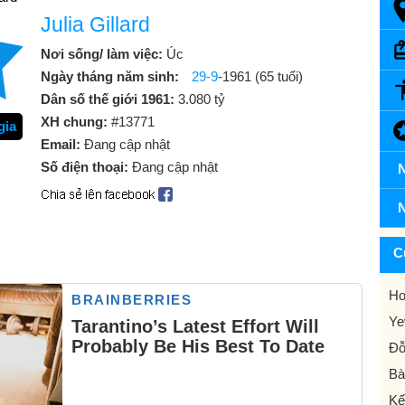
Julia Gillard
Nơi sống/ làm việc:
Úc
Ngày tháng năm sinh:
29-9
-1961 (65 tuổi)
Dân số thế giới 1961:
3.080 tỷ
XH chung:
#13771
gia
Email:
Đang cập nhật
Số điện thoại:
Đang cập nhật
N
N
C
Ho
Ye
Đỗ
Bà
Kế