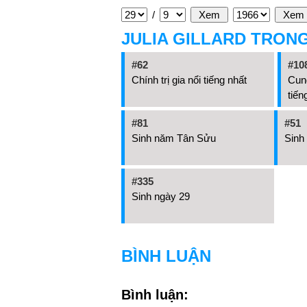
/
JULIA GILLARD TRON
#62
#10
Chính trị gia nổi tiếng nhất
Cung
tiến
#81
#51
Sinh năm Tân Sửu
Sinh
#335
Sinh ngày 29
BÌNH LUẬN
Bình luận: