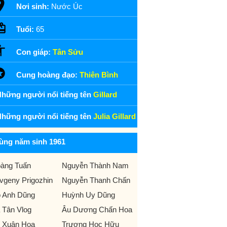
Nơi sinh:
Nước Úc
Tuổi:
65
Con giáp:
Tân Sửu
Cung hoàng đạo:
Thiên Bình
hững người nổi tiếng tên
Gillard
hững người nổi tiếng tên
Julia Gillard
ùng năm sinh 1961
àng Tuấn
Nguyễn Thành Nam
vgeny Prigozhin
Nguyễn Thanh Chấn
 Anh Dũng
Huỳnh Uy Dũng
 Tân Vlog
Âu Dương Chấn Hoa
 Xuân Hoa
Trương Học Hữu