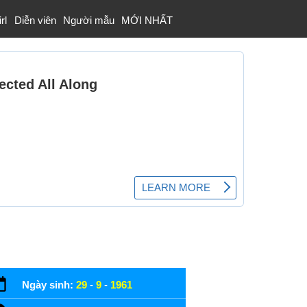
rl
Diễn viên
Người mẫu
MỚI NHẤT
Ngày sinh:
29
-
9
-
1961