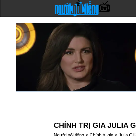
CHÍNH TRỊ GIA JULIA 
Người nổi tiếng
>
Chính trị gia
>
Julia Gil