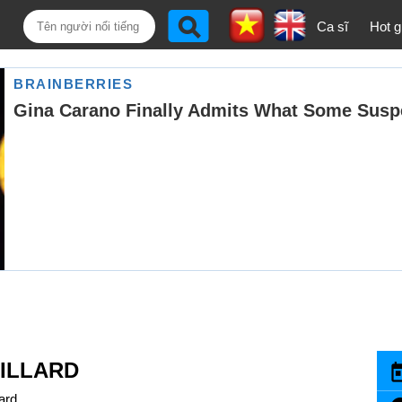
Ca sĩ
Hot gi
GILLARD
lard