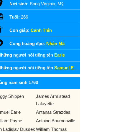
Nơi sinh:
Bang Virginia, Mỹ
Tuổi:
266
Con giáp:
Canh Thìn
Cung hoàng đạo:
Nhân Mã
hững người nổi tiếng tên
Earle
hững người nổi tiếng tên
Samuel Earle
ùng năm sinh 1760
ggy Shippen
James Armistead
Lafayette
muel Earle
Antanas Strazdas
lliam Payne
Antoine Bournonville
n Ladislav Dussek
William Thomas