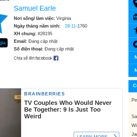
Samuel Earle
Nơi sống/ làm việc:
Virginia
Ngày tháng năm sinh:
28-11
-1760
XH chung:
#28195
Email:
Đang cập nhật
gia
Số điện thoại:
Đang cập nhật
N
N
C
Pe
Sa
Wi
Ja