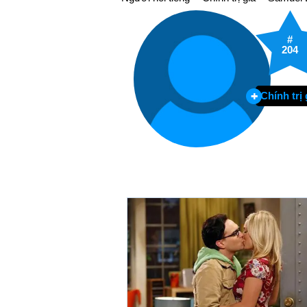
#
204
Chính trị 