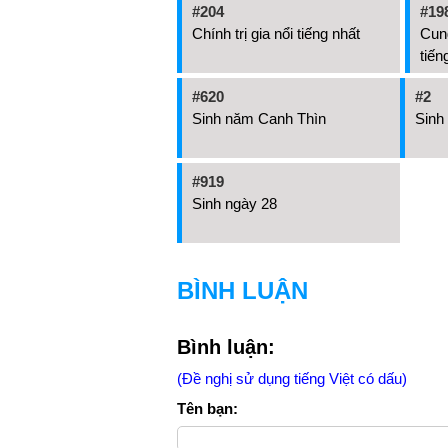
#204
#19
Chính trị gia nổi tiếng nhất
Cun
tiến
#620
#2
Sinh năm Canh Thìn
Sinh
#919
Sinh ngày 28
BÌNH LUẬN
Bình luận:
(Đề nghị sử dụng tiếng Việt có dấu)
Tên bạn: