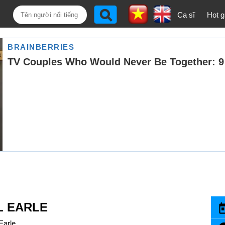
Ca sĩ
Hot gi
L EARLE
Earle