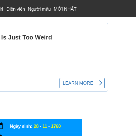
rl
Diễn viên
Người mẫu
MỚI NHẤT
Ngày sinh:
28
-
11
-
1760