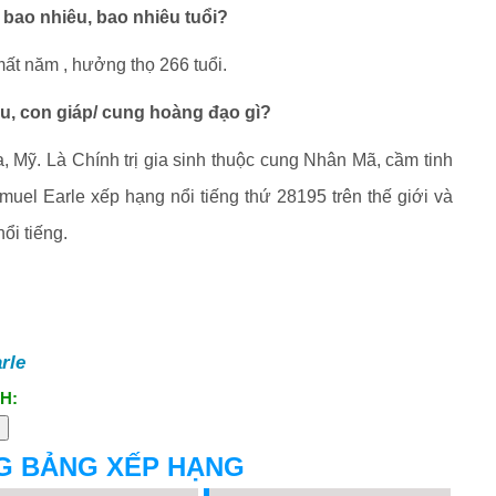
 bao nhiêu, bao nhiêu tuổi?
ất năm , hưởng thọ 266 tuổi.
âu, con giáp/ cung hoàng đạo gì?
a, Mỹ. Là Chính trị gia sinh thuộc cung Nhân Mã, cầm tinh
amuel Earle xếp hạng nổi tiếng thứ 28195 trên thế giới và
ổi tiếng.
rle
H:
G BẢNG XẾP HẠNG