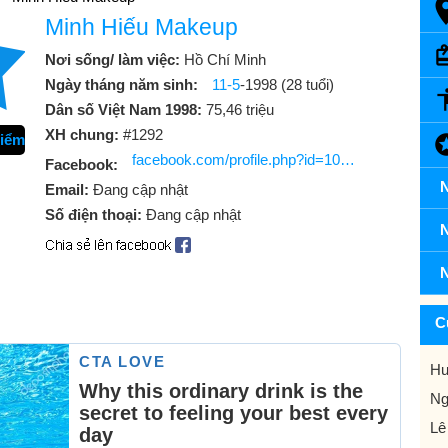
Minh Hiếu Makeup
Nơi sống/ làm việc:
Hồ Chí Minh
Ngày tháng năm sinh:
11-5
-1998 (28 tuổi)
Dân số Việt Nam 1998:
75,46 triệu
XH chung:
#1292
điểm
facebook.com/profile.php?id=100090658208467
Facebook:
N
Email:
Đang cập nhật
Số điện thoại:
Đang cập nhật
N
N
C
Hu
Ng
Lê