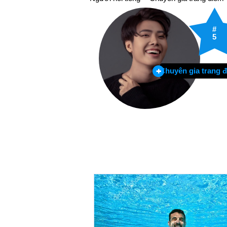
#
5
Chuyên gia trang 