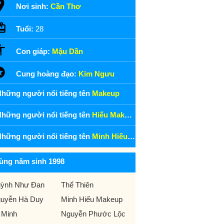
Nơi sinh:
Cần Thơ
Tuổi:
28
Con giáp:
Mậu Dần
Cung hoàng đạo:
Kim Ngưu
hững người nổi tiếng tên
Makeup
hững người nổi tiếng tên
Hiếu Makeup
hững người nổi tiếng tên
Minh Hiếu Makeup
ùng năm sinh 1998
ỳnh Như Đan
Thể Thiên
uyễn Hà Duy
Minh Hiếu Makeup
 Minh
Nguyễn Phước Lộc