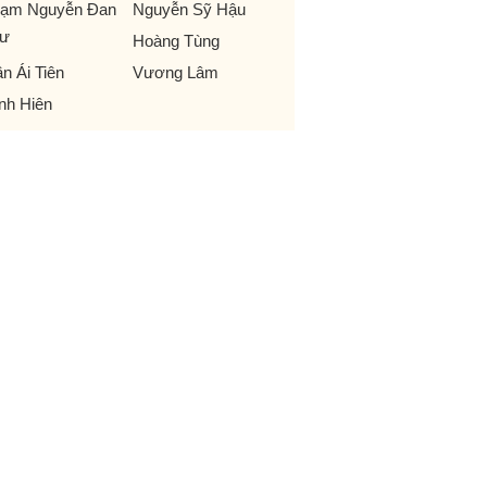
ạm Nguyễn Đan
Nguyễn Sỹ Hậu
ư
Hoàng Tùng
ần Ái Tiên
Vương Lâm
nh Hiên