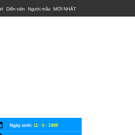
rl
Diễn viên
Người mẫu
MỚI NHẤT
Ngày sinh:
11
-
5
-
1998