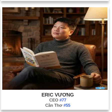
ERIC VƯƠNG
CEO
#77
Cần Thơ
#55