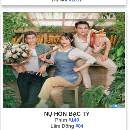
NỤ HÔN BẠC TỶ
Phim
#149
Lâm Đồng
#84