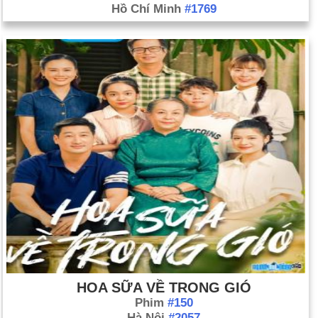
Hồ Chí Minh
#1769
HOA SỮA VỀ TRONG GIÓ
Phim
#150
Hà Nội
#2057