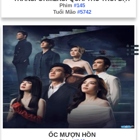
Phim
#145
Tuổi Mão
#5742
ỐC MƯỢN HỒN