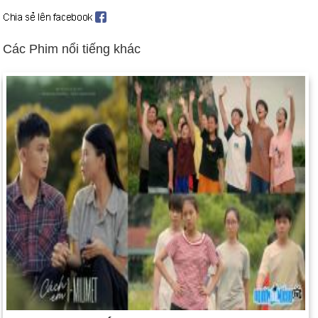
Ngày 21-2 năm 2012:
Các bộ trưởng tài chính của Eurozone
đã đạt được thỏa thuận về khoản cứu trợ thứ hai trị giá 130 tỷ
Các Phim nổi tiếng khác
cho Hy Lạp để giúp giải quyết cuộc khủng hoảng nợ của nước
này.