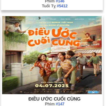
Phim
#146
Tuổi Tỵ
#5412
ĐIỀU ƯỚC CUỐI CÙNG
Phim
#147