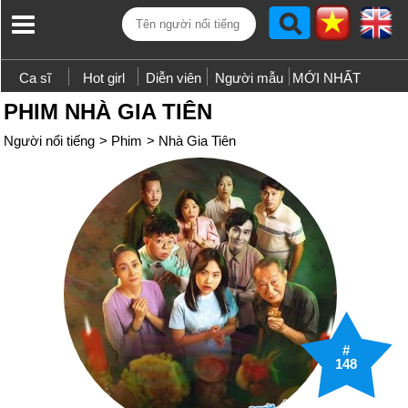
Ca sĩ
Hot girl
Diễn viên
Người mẫu
MỚI NHẤT
PHIM NHÀ GIA TIÊN
Người nổi tiếng
>
Phim
>
Nhà Gia Tiên
#
148