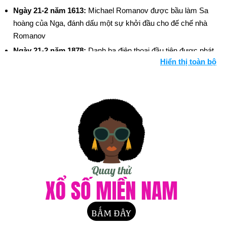
Ngày 21-2 năm 1613:
Michael Romanov được bầu làm Sa
hoàng của Nga, đánh dấu một sự khởi đầu cho đế chế nhà
Romanov
Ngày 21-2 năm 1878:
Danh bạ điện thoại đầu tiên được phát
Hiển thị toàn bộ
hành (New Haven, Conn.).
Ngày 21-2 năm 1916:
Trận Verdun, trận chiến dài nhất và là
một trong những trận đẫm máu nhất của Thế chiến thứ nhất,
bắt đầu.
Ngày 21-2 năm 1965:
Thủ lĩnh dân tộc chủ nghĩa da đen
Malcolm X bị ám sát.
Ngày 21-2 năm 1972:
Tổng thống Nixon trở thành tổng thống
Hoa Kỳ đầu tiên đến thăm Trung Quốc.
Ngày 21-2 năm 1995:
Steve Fossett trở thành người đầu tiên
vượt Thái Bình Dương một mình trên khinh khí cầu.
Ngày 21-2 năm 2002:
Người ta xác nhận rằng phóng viên
Daniel Pearl của Wall Street Journal đã chết, được cho là bị
sát hại bởi các chiến binh Hồi giáo.