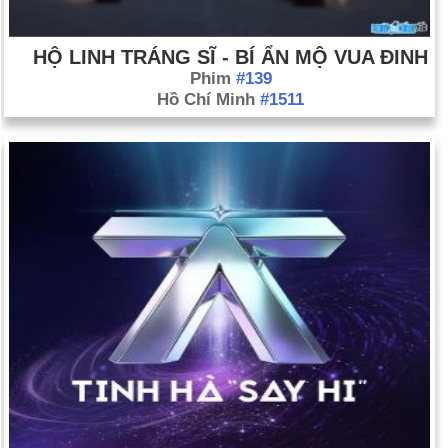
HỘ LINH TRÁNG SĨ - BÍ ẨN MỘ VUA ĐINH
Phim
#139
Hồ Chí Minh
#1511