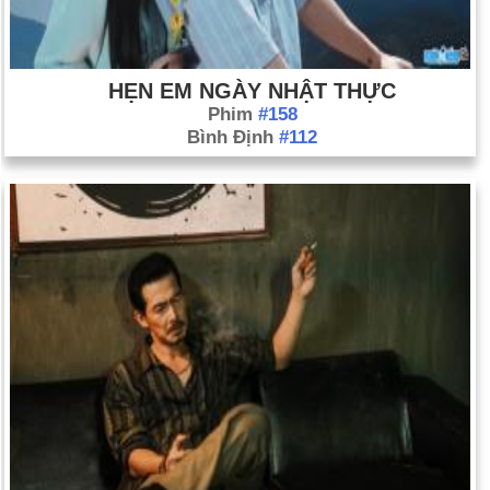
HẸN EM NGÀY NHẬT THỰC
Phim
#158
Bình Định
#112