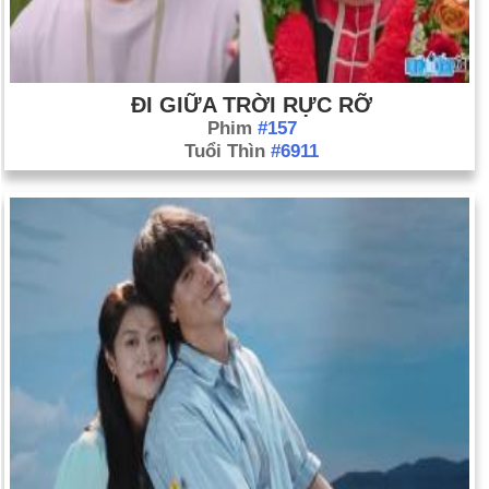
ĐI GIỮA TRỜI RỰC RỠ
Phim
#157
Tuổi Thìn
#6911