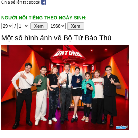
NGƯỜI NỔI TIẾNG THEO NGÀY SINH:
/
Một số hình ảnh về Bộ Tứ Báo Thủ