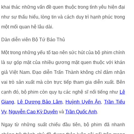
khai thác những vấn đề quen thuộc trong tình yêu hiện đại
như sự thấu hiểu, lòng tin và cách duy trì hạnh phúc trong
một mối quan hệ lâu dài.
Dàn diễn viên Bộ Tứ Báo Thủ
Một trong những yếu tố tạo nên sức hút của bộ phim chính
là sự góp mặt của nhiều gương mặt quen thuộc với khán
giả Việt Nam. Đạo diễn Trấn Thành không chỉ đảm nhận
vai trò sản xuất mà còn trực tiếp tham gia diễn xuất. Bên
cạnh đó, bộ phim còn quy tụ các nghệ sĩ nổi tiếng như
Lê
Giang
,
Lê Dương Bảo Lâm
,
Huỳnh Uyển Ân
,
Trần Tiểu
Vy
,
Nguyễn Cao Kỳ Duyên
và
Trần Quốc Anh
.
Ngay từ những suất chiếu đầu tiên, bộ phim đã nhanh