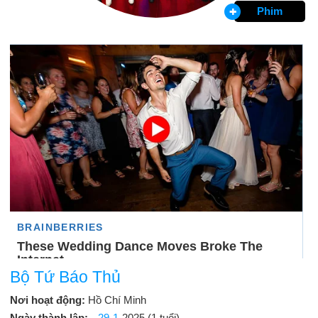
Phim
Bộ Tứ Báo Thủ
Nơi hoạt động:
Hồ Chí Minh
Ngày thành lập:
29-1
-2025 (1 tuổi)