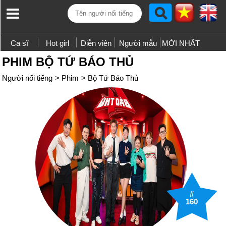
Ca sĩ
Hot girl
Diễn viên
Người mẫu
MỚI NHẤT
PHIM BỘ TỨ BÁO THỦ
Người nổi tiếng
>
Phim
>
Bộ Tứ Báo Thủ
#
160