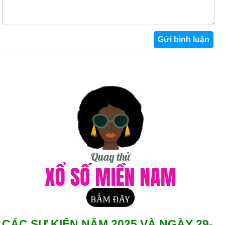
CÁC SỰ KIỆN NĂM 2025 VÀ NGÀY 29-