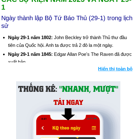
1
Ngày thành lập Bộ Tứ Báo Thủ (29-1) trong lịch
sử
Ngày 29-1 năm 1802:
John Beckley trở thành Thủ thư đầu
tiên của Quốc hội. Anh ta được trả 2 đô la một ngày.
Ngày 29-1 năm 1845:
Edgar Allan Poe's The Raven đã được
xuất bản.
Hiển thị toàn bộ
Ngày 29-1 năm 1850:
Cựu Bộ trưởng Ngoại giao Hoa Kỳ
Henry Clay giới thiệu Thỏa hiệp năm 1850 với Thượng viện.
Ngày 29-1 năm 1861:
Kansas trở thành tiểu bang thứ 34 theo
hiến pháp của Hoa Kỳ.
Ngày 29-1 năm 1886:
Karl Benz đã nhận được bằng sáng chế
cho chiếc xe hơi chạy bằng xăng thành công đầu tiên.
Ngày 29-1 năm 1936:
Ty Cobb, Babe Ruth, Honus Wagner,
Christy Mathewson và Walter Johnson là những cầu thủ đầu
tiên được bầu vào Đại sảnh Danh vọng Bóng chày ở