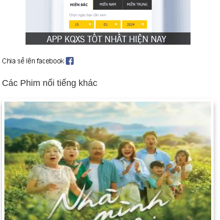
Cooperstown, New York.
Ngày 29-1 năm 1963:
Nhà thơ Robert Frost qua đời ở Boston.
Ngày 29-1 năm 2002:
Trong bài phát biểu tại Liên bang của
mình, Tổng thống Bush cho rằng Iraq, Iran và Triều Tiên là một
"trục ma quỷ".
Các Phim nổi tiếng khác