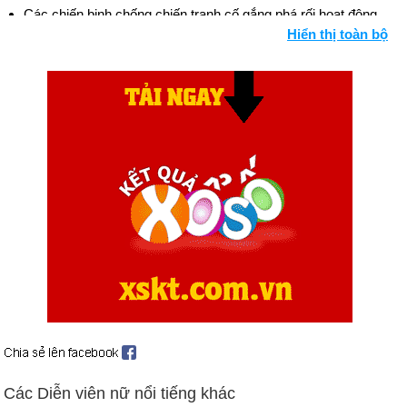
Các chiến binh chống chiến tranh cố gắng phá rối hoạt động
Hiển thị toàn bộ
kinh doanh của chính phủ ở Washington (ngày 3 tháng 5) —
các đơn vị chính quyền và quân đội bắt giữ tới 12.000 người;
hầu hết đều được phát hành sau đó.
Các bài báo của Lầu Năm Góc được xuất bản (ngày 13 tháng
6).
Tu chính án thứ hai mươi sáu đối với Hiến pháp Hoa Kỳ hạ
tuổi bỏ phiếu xuống 18 tuổi (ngày 30 tháng 6).
Ngày sinh Jada Pinkett Smith (18-9) trong lịch
sử
Ngày 18-9 năm 1759:
Thành phố Quebec của Pháp đầu hàng
người Anh sau trận chiến ngày 13 tháng 9 trên đồng bằng
Abraham. Đây là trận chiến cuối cùng trong Chiến tranh bảy
năm (French and Indian Wars). Tướng Pháp Montcalm và
tướng Anh Wolfe chết trong trận chiến.
Ngày 18-9 năm 1810:
Chile tuyên bố độc lập, thoát khỏi sự cai
Các Diễn viên nữ nổi tiếng khác
trị của Tây Ban Nha.