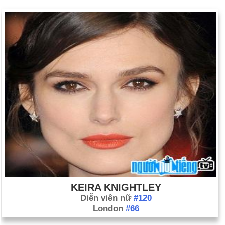
Ngày 18-9 năm 1850:
Quốc hội đã thông qua Đạo luật Nô lệ
chạy trốn, trong đó yêu cầu trả lại những nô lệ bỏ trốn cho chủ
nhân của họ.
Ngày 18-9 năm 1851:
Ngày ra đời tờ báo The New York
Times.
Ngày 18-9 năm 1947:
Đạo luật An ninh Quốc gia thống nhất
Lục quân, Hải quân và Không quân, đã được thông qua.
Ngày 18-9 năm 1961:
Tổng thư ký LHQ Dag Hammarskjold
thiệt mạng trong một vụ tai nạn máy bay ở Bắc Rhodesia
(Zambia).
Ngày 18-9 năm 1970:
Ngôi sao nhạc rock 27 tuổi, Jimi
Hendrix, qua đời tại London.
Ngày 18-9 năm 1999:
Sammy Sosa trở thành cầu thủ đầu tiên
KEIRA KNIGHTLEY
trong lịch sử giải đấu bóng chày lớn cán mốc 60 bàn trong hai
Diễn viên nữ
#120
mùa giải.
London
#66