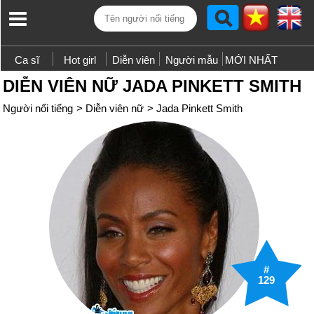
Ca sĩ
Hot girl
Diễn viên
Người mẫu
MỚI NHẤT
DIỄN VIÊN NỮ JADA PINKETT SMITH
Người nổi tiếng
>
Diễn viên nữ
>
Jada Pinkett Smith
#
129