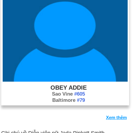
OBEY ADDIE
Sao Vine
#605
Baltimore
#79
Xem thêm
Ghi chú về Diễn viên nữ Jada Pinkett Smith