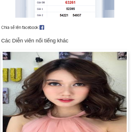
5).
Nhà độc tài Indonesia Suharto từ chức sau 32 năm cầm
quyền (ngày 21 tháng 5).
Iraq chấm dứt hợp tác với các thanh sát viên vũ khí của Liên
hợp quốc (ngày 5 tháng 8). Clinton ra lệnh không kích (16–19
Các Diễn viên nổi tiếng khác
tháng 12).
Đại sứ quán Hoa Kỳ ở Kenya và Tanzania bị đánh bom (ngày
7 tháng 8). Tên lửa hành trình của Mỹ đã bắn trúng các căn cứ
bị nghi là khủng bố ở Sudan và Afghanistan (ngày 20 tháng 8).
Nga chiến đấu để ngăn chặn sự sụp đổ tài chính (ngày 17
tháng 8).
Cựu độc tài Chile Augusto Pinochet bị bắt tại London (ngày 16
tháng 10).
Thỏa thuận Wye Mills giữa Netanyahu và Arafat thúc đẩy các
cuộc đàm phán hòa bình Trung Đông tiến tới (ngày 23 tháng
10). Bối cảnh: Đàm phán Hòa bình Trung Đông
Ngày sinh Hồng Quân (Max) (18-10) trong lịch