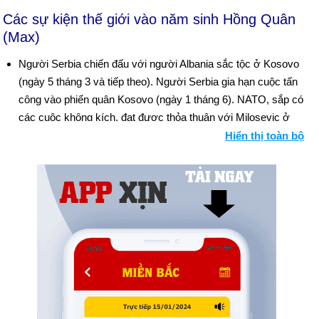
Các sự kiện thế giới vào năm sinh Hồng Quân
(Max)
Người Serbia chiến đấu với người Albania sắc tộc ở Kosovo
(ngày 5 tháng 3 và tiếp theo). Người Serbia gia hạn cuộc tấn
công vào phiến quân Kosovo (ngày 1 tháng 6). NATO, sắp có
các cuộc không kích, đạt được thỏa thuận với Milosevic ở
Kosovo (ngày 12 tháng 10).
Hiển thị toàn bộ
Hiệp định Thứ Sáu Tuần Thánh đã đạt được ở Bắc Ireland
(ngày 10 tháng 4). Quốc hội Ireland ủng hộ hiệp định hòa bình
(ngày 22 tháng 4). Bối cảnh: Các cuộc đàm phán hòa bình tại
Bắc Ireland
Người châu Âu đồng ý về một đơn vị tiền tệ duy nhất là đồng
euro (ngày 3 tháng 5).
Ấn Độ tiến hành ba cuộc thử nghiệm nguyên tử bất chấp sự
phản đối của toàn thế giới (ngày 11 tháng 5 năm 13). Pakistan
thực hiện năm vụ thử hạt nhân để đáp trả (ngày 29, 30 tháng