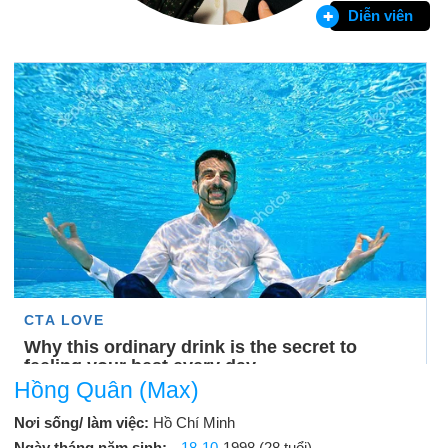
Diễn viên
Hồng Quân (Max)
Nơi sống/ làm việc:
Hồ Chí Minh
Ngày tháng năm sinh:
18-10
-1998 (28 tuổi)