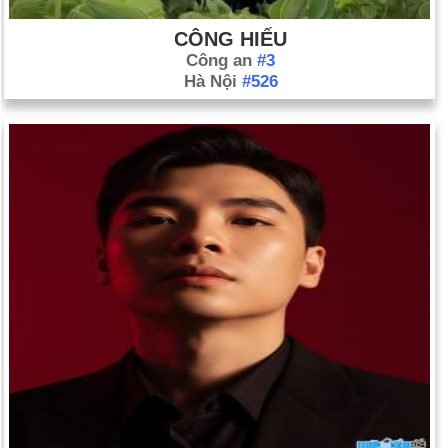
CÔNG HIẾU
Công an
#3
Hà Nội
#526