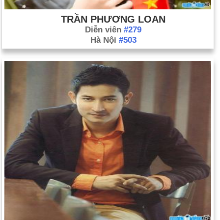
TRẦN PHƯƠNG LOAN
Diễn viên
#279
Hà Nội
#503