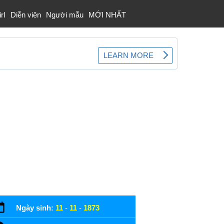
rl
Diễn viên
Người mẫu
MỚI NHẤT
Ngày sinh:
11
-
11
-
1873