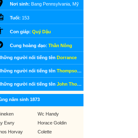
Nơi sinh:
Bang Pennsylvania, Mỹ
Tuổi:
153
Con giáp:
Quý Dậu
Cung hoàng đạo:
Thần Nông
hững người nổi tiếng tên
Dorrance
hững người nổi tiếng tên
Thompson Dorrance
hững người nổi tiếng tên
John Thompson Dorrance
ùng năm sinh 1873
ineken
Wc Handy
y Ewry
Horace Goldin
nos Horvay
Colette