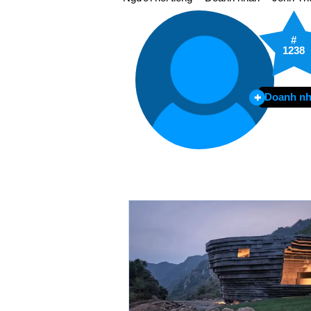
#
1238
Doanh n