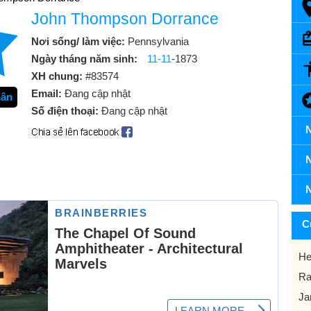
John Thompson Dorrance
Nơi sống/ làm việc:
Pennsylvania
Ngày tháng năm sinh:
11-11
-1873
XH chung:
#83574
Email:
Đang cập nhật
hân
Số điện thoại:
Đang cập nhật
N
N
N
C
He
Ra
Ja