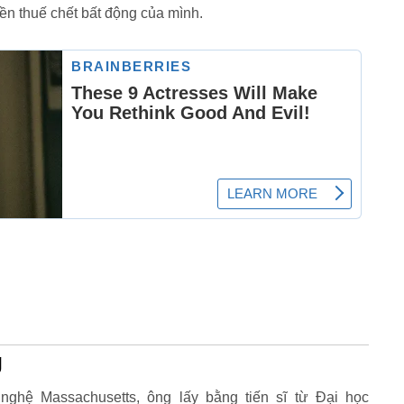
ền thuế chết bất động của mình.
g
nghệ Massachusetts, ông lấy bằng tiến sĩ từ Đại học