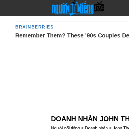
DOANH NHÂN JOHN T
Người nổi tiếng
>
Doanh nhân
>
John Th