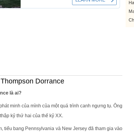
Ha
Ma
Ch
n Thompson Dorrance
ce là ai?
hát minh của mình của một quá trình canh ngưng tụ. Ông
hập kỷ thứ hai của thế kỷ XX.
m, tiểu bang Pennsylvania và New Jersey đã tham gia vào