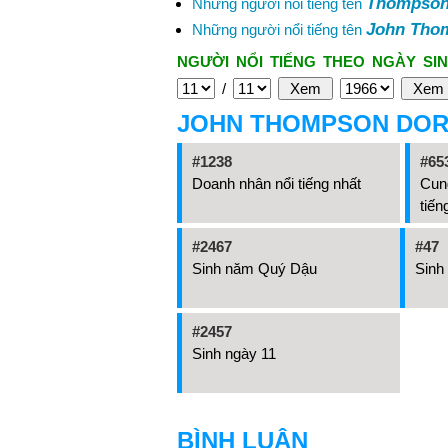
Thompson
Những người nổi tiếng tên
John Tho
Những người nổi tiếng tên
NGƯỜI NỔI TIẾNG THEO NGÀY SIN
/
JOHN THOMPSON DOR
#1238
#65
Doanh nhân nổi tiếng nhất
Cun
tiến
#2467
#47
Sinh năm Quý Dậu
Sinh
#2457
Sinh ngày 11
BÌNH LUẬN