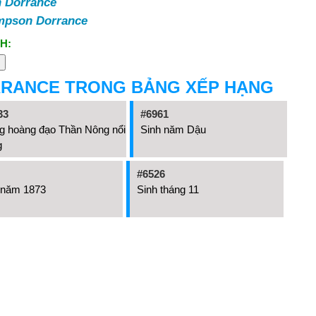
 Dorrance
mpson Dorrance
H:
RANCE TRONG BẢNG XẾP HẠNG
33
#6961
g hoàng đạo Thần Nông nổi
Sinh năm Dậu
g
#6526
 năm 1873
Sinh tháng 11