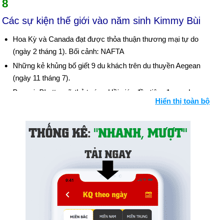
8
Các sự kiện thế giới vào năm sinh Kimmy Bùi
Hoa Kỳ và Canada đạt được thỏa thuận thương mại tự do
(ngày 2 tháng 1). Bối cảnh: NAFTA
Những kẻ khủng bố giết 9 du khách trên du thuyền Aegean
(ngày 11 tháng 7).
Benazir Bhutto, nữ thủ tướng Hồi giáo đầu tiên, được chọn
Hiển thị toàn bộ
lãnh đạo Pakistan (ngày 1 tháng 12).
Pan-Am 747 phát nổ do bom khủng bố và rơi ở Lockerbie,
Scotland, giết chết tất cả 259 người trên tàu và 11 người trên
mặt đất (ngày 21 tháng 12).
Ngày sinh Kimmy Bùi (28-8) trong lịch sử
Ngày 28-8 năm 1609:
Nhà thám hiểm người Anh Henry
Hudson đã tìm ra Vịnh Delaware, Hoa kỳ.
Ngày 28-8 năm 1850:
Vở opera của Richard Wagner,
Lohengrin, công chiếu lần đầu tiên tại Weimar, Đức.