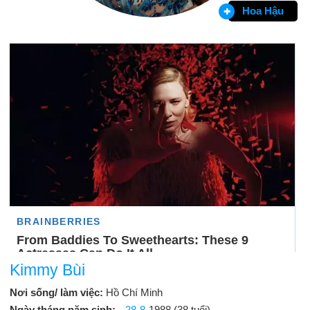
Hoa Hậu
Kimmy Bùi
Nơi sống/ làm việc:
Hồ Chí Minh
Ngày tháng năm sinh:
28-8
-1988 (38 tuổi)