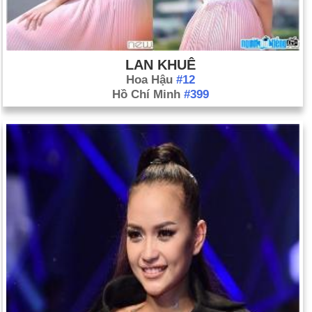
mắc bệnh sarcoma Kaposi và bệnh viêm màng phổi ở nam
giới đồng tính luyến ái. AIDS sau đó đã được tìm ra là nguyên
nhân.
LAN KHUÊ
Hoa Hậu
#12
Hồ Chí Minh
#399