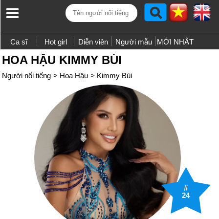
Ca sĩ
Hot girl
Diễn viên
Người mẫu
MỚI NHẤT
HOA HẬU KIMMY BÙI
Người nổi tiếng
>
Hoa Hậu
>
Kimmy Bùi
#
24