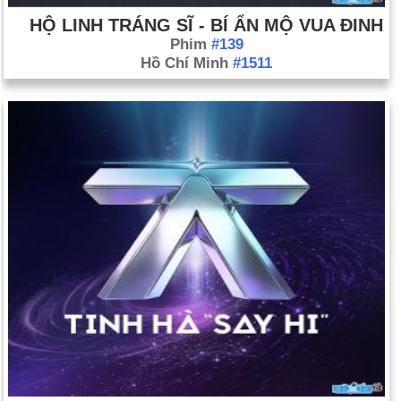
HỘ LINH TRÁNG SĨ - BÍ ẨN MỘ VUA ĐINH
Phim
#139
Hồ Chí Minh
#1511