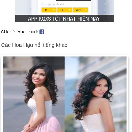
Ngày 28-8 năm 1922:
Đoạn quảng cáo đầu tiên được phát
sóng trên đài phát thanh trên đài WEAF ở thành phố New York.
Quảng cáo 10 phút cho Công ty Queensboro Realty có giá 100
đô la.
Ngày 28-8 năm 1955:
Emmett Till, một thiếu niên da đen đến
từ Chicago, đã bị bắt cóc bởi những người đàn ông da trắng
Các Hoa Hậu nổi tiếng khác
sau khi anh ta được cho là huýt sáo với một phụ nữ da trắng ở
Mississippi. Vụ án được mở lại vào năm 2005.
Ngày 28-8 năm 1963:
Tiến sĩ Martin Luther King, Jr đã có bài
phát biểu nổi tiếng "Tôi có một giấc mơ" tại Đài tưởng niệm
Lincoln cho những người biểu tình dân quyền.
Ngày 28-8 năm 1968:
Những người biểu tình chống chiến
tranh Việt Nam và cảnh sát đã đụng độ trên đường phố
Chicago trong khi Hội nghị Quốc gia đảng Dân chủ đề cử
Hubert H. Humphrey làm tổng thống.
Ngày 28-8 năm 1981:
Trung tâm Kiểm soát Dịch bệnh thông
báo một đội đặc nhiệm y tế đã được thành lập để xem xét tỷ lệ