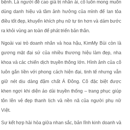
bệnh. Là người đề cao giá trị nhân ái, cô luôn mong muốn
dùng danh hiệu và tầm ảnh hưởng của mình để lan tỏa
điều tốt đẹp, khuyến khích phụ nữ tự tin hơn và dám bước
ra khỏi vùng an toàn để phát triển bản thân.
Ngoài vai trò doanh nhân và hoa hậu, KimMy Bùi còn là
gương mặt đại sứ của nhiều thương hiệu làm đẹp, nha
khoa và các chiến dịch truyền thông lớn. Hình ảnh của cô
luôn gắn liền với phong cách hiện đại, tinh tế nhưng vẫn
giữ nét dịu dàng đậm chất Á Đông. Cô đặc biệt được
khen ngợi khi diện áo dài truyền thống – trang phục giúp
tôn lên vẻ đẹp thanh lịch và nền nã của người phụ nữ
Việt.
Sự kết hợp hài hòa giữa nhan sắc, bản lĩnh kinh doanh và