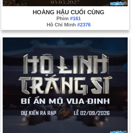
HOÀNG HẬU CUỐI CÙNG
Phim
#161
Hồ Chí Minh
#2376