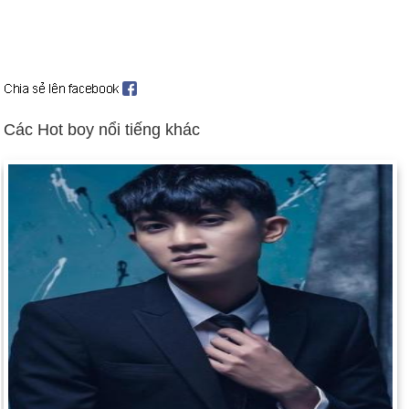
nghĩa dân tộc, người đã kêu gọi Syria rút khỏi Lebanon — bị
ám sát (ngày 14 tháng 2). Nhiều tuần biểu tình diễn ra sau đó.
Các cuộc biểu tình bạo lực diễn ra sau cuộc bầu cử ở
Kygyzstan (ngày 13 tháng 3), điều mà các nhà giám sát quốc
tế cho là có sai sót nghiêm trọng. Tổng thống Askar Akayev bỏ
Các Hot boy nổi tiếng khác
trốn khỏi đất nước và sau đó từ chức (ngày 4 tháng 4).
Giáo hoàng John Paul II qua đời (ngày 2 tháng 4). Benedict
XVI trở thành giáo hoàng tiếp theo (ngày 24 tháng 4).
Quân đội Syria, đóng quân ở Lebanon trong 29 năm, rút ​​lui
(ngày 26 tháng 4).
Tony Blair trở thành thủ tướng Đảng Lao động đầu tiên giành
chiến thắng ba nhiệm kỳ liên tiếp, nhưng đảng của ông mất
một số lượng lớn ghế trong cuộc bầu cử (ngày 5 tháng 5).
Liên minh châu Âu từ bỏ kế hoạch phê chuẩn hiến pháp châu
Âu được đề xuất vào năm 2006 sau khi cả Pháp và Hà Lan bỏ
phiếu phản đối (ngày 16 tháng 6).
Cựu thị trưởng Teheran, Mahmoud Ahmadinejad, một người