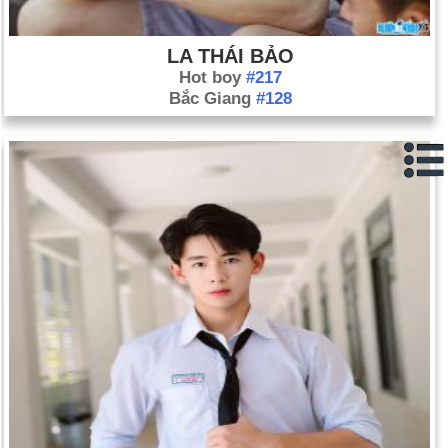
tháng 9 trở thành nữ thủ tướng đầu tiên của đất nước (ngày 10
tháng 10).
LA THÁI BẢO
Hot boy
#217
Hàng triệu cử tri Iraq phê chuẩn hiến pháp mới (ngày 15 tháng
Bắc Giang
#128
10).
Cựu tổng thống Iraq Saddam Hussein ra tòa vì tội giết 143
người ở thị trấn Dujail, Iraq, vào năm 1982 (ngày 19 tháng 10).
Bạo loạn bạo lực kéo dài vài tuần bắt đầu ở các vùng ngoại ô
nghèo khó của Pháp-Ả Rập và Pháp-Phi của Paris sau khi hai
cậu bé vô tình bị giết khi trốn cảnh sát (ngày 27 tháng 10).
Ellen Johnson-Sirleaf trở thành người phụ nữ đầu tiên của
châu Phi được bầu làm nguyên thủ quốc gia (ngày 11 tháng
11).
Thủ tướng Israel Ariel Sharon từ chức lãnh đạo Đảng Likud do
ông thành lập để thành lập một tổ chức mới, trung tâm hơn, có
tên là Kadima (ngày 21 tháng 11).
Khoảng 11 triệu người Iraq (70% số cử tri đã đăng ký của đất
nước) lần lượt chọn Quốc hội thường trực đầu tiên của họ kể