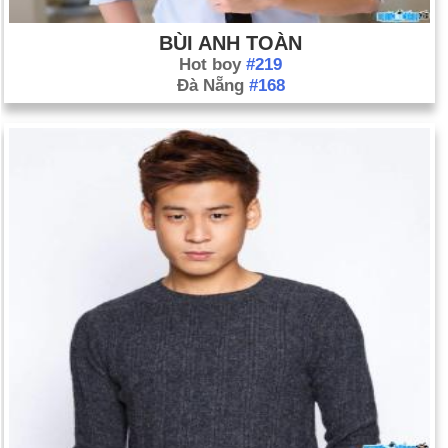
từ khi Saddam Hussein bị lật đổ (ngày 15 tháng 12). Xem
BÙI ANH TOÀN
thêm Iraq; Dòng thời gian Iraq.
Hot boy
#219
Xem thêm Mọi người trong Tin tức, Câu đố về Tin tức năm
Đà Nẵng
#168
2005 và 2005.