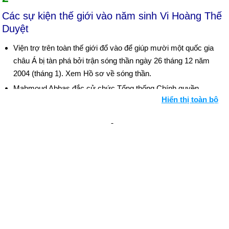
Các sự kiện thế giới vào năm sinh Vi Hoàng Thế
Duyệt
Viện trợ trên toàn thế giới đổ vào để giúp mười một quốc gia
châu Á bị tàn phá bởi trận sóng thần ngày 26 tháng 12 năm
2004 (tháng 1). Xem Hồ sơ về sóng thần.
Mahmoud Abbas đắc cử chức Tổng thống Chính quyền
Hiển thị toàn bộ
Palestine trong một vụ nổ vang trời. Đây là cuộc bầu cử tổng
thống đầu tiên cho người Palestine kể từ năm 1996 (ngày 9
tháng 1).
Chính phủ Sudan và quân nổi dậy miền Nam ký một thỏa
thuận hòa bình nhằm chấm dứt cuộc nội chiến kéo dài 20 năm
đã cướp đi sinh mạng của hai triệu người (ngày 9 tháng 1).
Cuộc bầu cử ở Iraq để chọn Quốc hội gồm 275 ghế diễn ra bất
chấp các mối đe dọa bạo lực (ngày 30 tháng 1). Xem thêm
Iraq; Dòng thời gian Iraq.
Cựu thủ tướng Lebanon Rafik Hariri — một người theo chủ