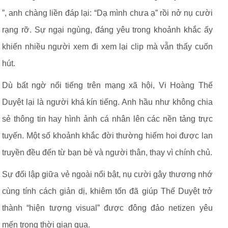
”, anh chàng liền đáp lại: “Dạ mình chưa ạ” rồi nở nụ cười
rạng rỡ. Sự ngại ngùng, đáng yêu trong khoảnh khắc ấy
khiến nhiều người xem đi xem lại clip mà vẫn thấy cuốn
hút.
Dù bất ngờ nổi tiếng trên mạng xã hội, Vi Hoàng Thế
Duyệt lại là người khá kín tiếng. Anh hầu như không chia
sẻ thông tin hay hình ảnh cá nhân lên các nền tảng trực
tuyến. Một số khoảnh khắc đời thường hiếm hoi được lan
truyền đều đến từ bạn bè và người thân, thay vì chính chủ.
Sự đối lập giữa vẻ ngoài nổi bật, nụ cười gây thương nhớ
cùng tính cách giản dị, khiêm tốn đã giúp Thế Duyệt trở
thành “hiện tượng visual” được đông đảo netizen yêu
mến trong thời gian qua.