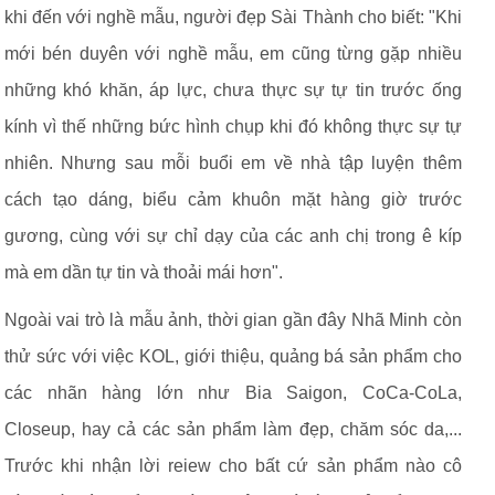
khi đến với nghề mẫu, người đẹp Sài Thành cho biết: "Khi
mới bén duyên với nghề mẫu, em cũng từng gặp nhiều
những khó khăn, áp lực, chưa thực sự tự tin trước ống
kính vì thế những bức hình chụp khi đó không thực sự tự
nhiên. Nhưng sau mỗi buổi em về nhà tập luyện thêm
cách tạo dáng, biểu cảm khuôn mặt hàng giờ trước
gương, cùng với sự chỉ dạy của các anh chị trong ê kíp
mà em dần tự tin và thoải mái hơn".
Ngoài vai trò là mẫu ảnh, thời gian gần đây Nhã Minh còn
thử sức với việc KOL, giới thiệu, quảng bá sản phẩm cho
các nhãn hàng lớn như Bia Saigon, CoCa-CoLa,
Closeup, hay cả các sản phẩm làm đẹp, chăm sóc da,...
Trước khi nhận lời reiew cho bất cứ sản phẩm nào cô