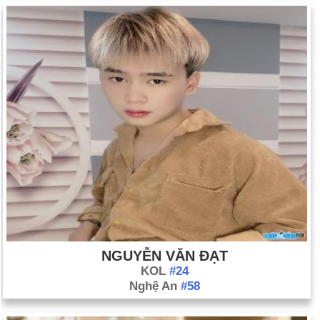
giao tranh khốc liệt với Ấn Độ về Kashmir (ngày 12 tháng 10).
Bối cảnh: Đánh giá năm 1999.
Thế giới đang chờ đợi hậu quả của lỗi Y2K, khi các nhà lý
thuyết thiên niên kỷ quyết liệt hơn cảnh báo về Ha-ma-ghê-
đôn.
Xem thêm: Tổng kết năm 1999: Tin tức về thế giới
Ngày sinh Nguyễn Ngọc Nhã Minh (6-6) trong
lịch sử
Ngày 6-6 năm 1844:
Hiệp hội Cơ đốc nhân nam (YMCA)
được thành lập tại Luân Đôn.
Ngày 6-6 năm 1933:
Rạp chiếu phim lái xe đầu tiên được mở
ở Camden, New Jersey.
Ngày 6-6 năm 1934:
Ủy ban Chứng khoán và Giao dịch
NGUYỄN VĂN ĐẠT
KOL
#24
(SEC) được thành lập để bảo vệ các nhà đầu tư và duy trì tính
Nghệ An
#58
toàn vẹn của thị trường chứng khoán.
Ngày 6-6 năm 1944:
Hàng nghìn quân Đồng minh đã xâm