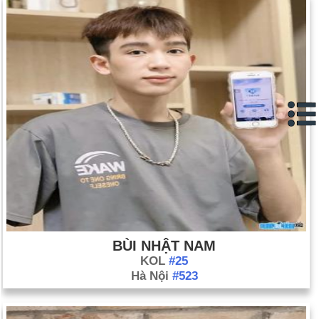
chiếm các bãi biển của Normandy, Pháp, vào ngày D-Day.
Ngày 6-6 năm 1982:
Israel xâm lược Lebanon để đánh bật Tổ
chức Giải phóng Palestine (PLO).
Ngày 6-6 năm 2001:
Thượng nghị sĩ James Jeffords của
đảng Cộng hòa Vermont đã rời đảng để trở thành một người
độc lập, trao quyền kiểm soát Thượng viện lại cho đảng Dân
chủ.
Ngày 6-6 năm 2002:
Tổng thống Bush đề xuất một bộ phận
Nội các mới: Bộ An ninh Nội địa.
BÙI NHẬT NAM
KOL
#25
Hà Nội
#523