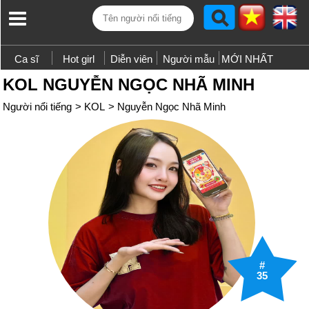
Ca sĩ
Hot girl
Diễn viên
Người mẫu
MỚI NHẤT
KOL NGUYỄN NGỌC NHÃ MINH
Người nổi tiếng
>
KOL
>
Nguyễn Ngọc Nhã Minh
#
35