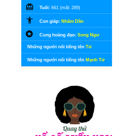
Tuổi:
661 (mất: 289)
Con giáp:
Nhâm Dần
Cung hoàng đạo:
Song Ngư
Những người nổi tiếng tên
Tử
Những người nổi tiếng tên
Mạnh Tử