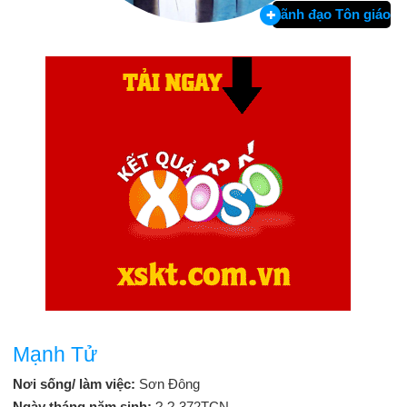
Lãnh đạo Tôn giáo
Mạnh Tử
Nơi sống/ làm việc:
Sơn Đông
Ngày tháng năm sinh:
?-?-372TCN