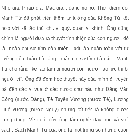
Nho gia, Pháp gia, Mặc gia... đang nở rộ. Thời điểm đó,
Mạnh Tử đã phát triển thêm tư tưởng của Khổng Tử kết
hợp với xã tắc thứ chi, vi quý, quân vi khinh. Ông cũng
chính là người đưa ra thuyết tính thiện của con người, đó
là "nhân chi sơ tính bản thiện", đối lập hoàn toàn với tư
tưởng của Tuân Tử rằng "nhân chi sơ tính bản ác". Mạnh
Tử cho rằng "kẻ lao tâm trị người còn người lao lực thì bị
người trị". Ông đã đem học thuyết này của mình đi truyền
bá đến các vị vua ở các nước chư hầu như Đằng Văn
Công (nước Đằng), Tề Tuyên Vương (nước Tề), Lương
Huệ vương (nước Nguỵ) nhưng rất tiếc là không được
trọng dụng. Về cuối đời, ông làm nghề dạy học và viết
sách. Sách Mạnh Tử của ông là một trong số những cuốn