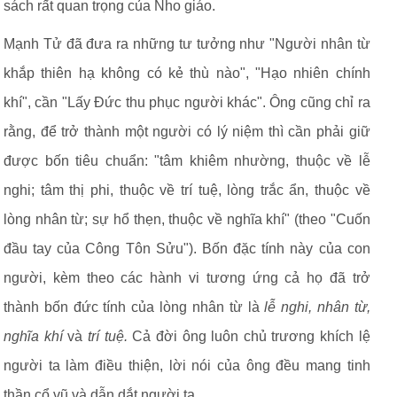
sách rất quan trọng của Nho giáo.
Mạnh Tử đã đưa ra những tư tưởng như "Người nhân từ
khắp thiên hạ không có kẻ thù nào", "Hạo nhiên chính
khí", cần "Lấy Đức thu phục người khác". Ông cũng chỉ ra
rằng, để trở thành một người có lý niệm thì cần phải giữ
được bốn tiêu chuẩn: "tâm khiêm nhường, thuộc về lễ
nghi; tâm thị phi, thuộc về trí tuệ, lòng trắc ẩn, thuộc về
lòng nhân từ; sự hổ thẹn, thuộc về nghĩa khí" (theo "Cuốn
đầu tay của Công Tôn Sửu"). Bốn đặc tính này của con
người, kèm theo các hành vi tương ứng cả họ đã trở
thành bốn đức tính của lòng nhân từ là
lễ nghi, nhân từ,
nghĩa khí
và
trí tuệ.
Cả đời ông luôn chủ trương khích lệ
người ta làm điều thiện, lời nói của ông đều mang tinh
thần cổ vũ và dẫn dắt người ta.