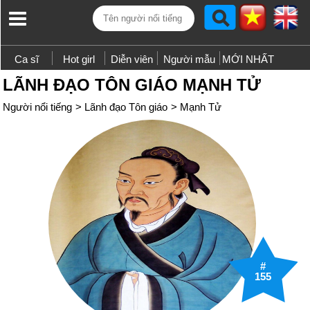
Ca sĩ
Hot girl
Diễn viên
Người mẫu
MỚI NHẤT
LÃNH ĐẠO TÔN GIÁO MẠNH TỬ
Người nổi tiếng
>
Lãnh đạo Tôn giáo
>
Mạnh Tử
#
155