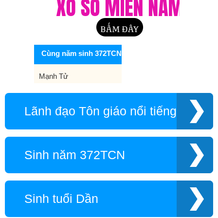
Cùng năm sinh 372TCN
Mạnh Tử
Lãnh đạo Tôn giáo nổi tiếng
Sinh năm 372TCN
Sinh tuổi Dần