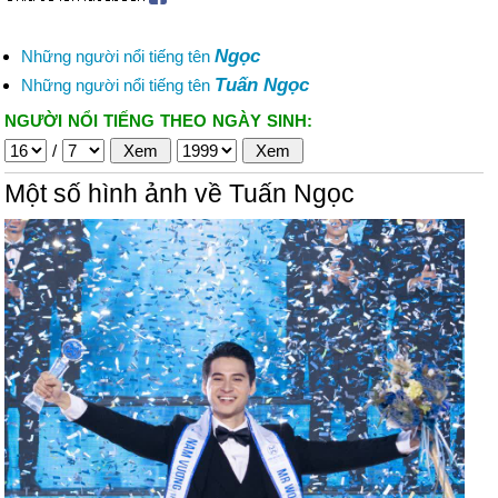
Ngọc
Những người nổi tiếng tên
Tuấn Ngọc
Những người nổi tiếng tên
NGƯỜI NỔI TIẾNG THEO NGÀY SINH:
/
Một số hình ảnh về Tuấn Ngọc