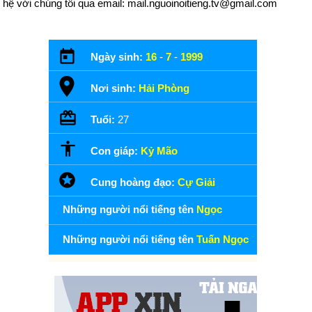
hệ với chúng tôi qua email: mail.nguoinoitieng.tv@gmail.com
Ngày sinh:
16
-
7
-
1999
Nơi sinh:
Hải Phòng
Tuổi:
27
Con giáp:
Kỷ Mão
Cung hoàng đạo:
Cự Giải
Những người nổi tiếng tên
Ngọc
Những người nổi tiếng tên
Tuấn Ngọc