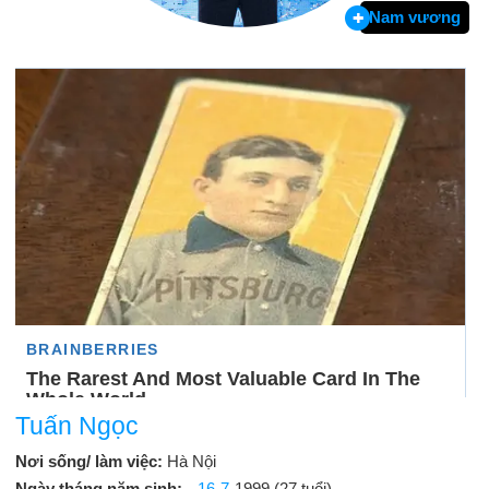
Nam vương
Tuấn Ngọc
Nơi sống/ làm việc:
Hà Nội
Ngày tháng năm sinh:
16-7
-1999 (27 tuổi)