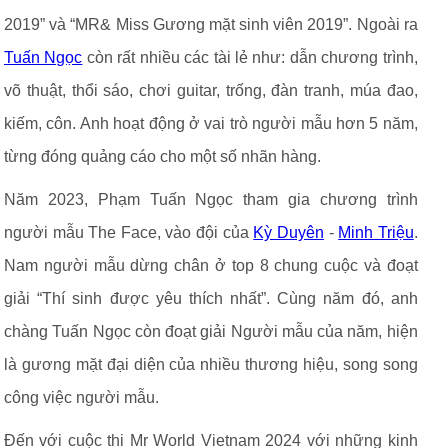
2019” và “MR& Miss Gương mặt sinh viên 2019”. Ngoài ra
Tuấn Ngọc
còn rất nhiều các tài lẻ như: dẫn chương trình,
võ thuật, thổi sáo, chơi guitar, trống, đàn tranh, múa đao,
kiếm, côn. Anh hoạt động ở vai trò người mẫu hơn 5 năm,
từng đóng quảng cáo cho một số nhãn hàng.
Năm 2023, Phạm Tuấn Ngọc tham gia chương trình
người mẫu The Face, vào đội của
Kỳ Duyên
-
Minh Triệu
.
Nam người mẫu dừng chân ở top 8 chung cuộc và đoạt
giải “Thí sinh được yêu thích nhất”. Cùng năm đó, anh
chàng Tuấn Ngọc còn đoạt giải Người mẫu của năm, hiện
là gương mặt đại diện của nhiều thương hiệu, song song
công việc người mẫu.
Đến với cuộc thi Mr World Vietnam 2024 với những kinh