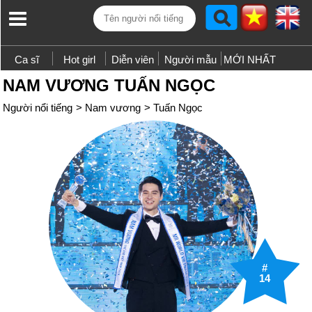
Ca sĩ
Hot girl
Diễn viên
Người mẫu
MỚI NHẤT
NAM VƯƠNG TUẤN NGỌC
Người nổi tiếng
>
Nam vương
>
Tuấn Ngọc
#
14