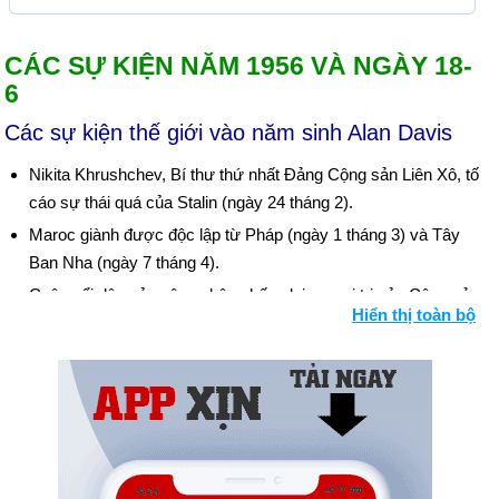
CÁC SỰ KIỆN NĂM 1956 VÀ NGÀY 18-
6
Các sự kiện thế giới vào năm sinh Alan Davis
Nikita Khrushchev, Bí thư thứ nhất Đảng Cộng sản Liên Xô, tố
cáo sự thái quá của Stalin (ngày 24 tháng 2).
Maroc giành được độc lập từ Pháp (ngày 1 tháng 3) và Tây
Ban Nha (ngày 7 tháng 4).
Cuộc nổi dậy của công nhân chống lại sự cai trị của Cộng sản
Hiển thị toàn bộ
ở Ba Lan đã bị dập tắt (từ ngày 28 đến 30 tháng 6).
Ai Cập giành quyền kiểm soát Kênh đào Suez (ngày 26 tháng
7). Israel tiến hành cuộc tấn công vào bán đảo Sinai của Ai
Cập và tiến về kênh đào Suez (ngày 29 tháng 10). Anh và
Pháp xâm lược Ai Cập tại Port Said (ngày 5 tháng 11). Việc
ngừng bắn do áp lực của Hoa Kỳ ngăn chặn bước tiến của
Anh, Pháp và Israel (ngày 6 tháng 11). Bối cảnh: Chiến tranh Ả