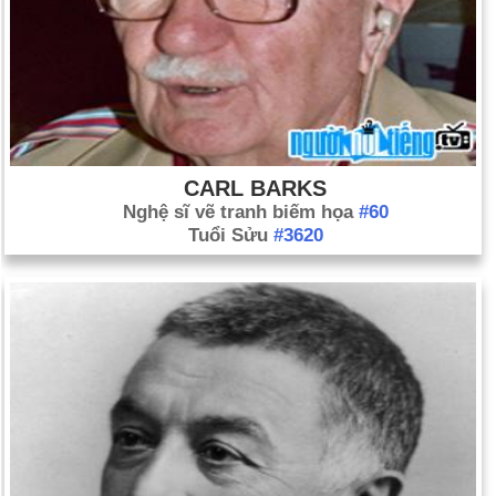
đã thông qua Tuyên ngôn Quốc tế về Quyền con người của
mình. Đại hội đồng sẽ thông qua nó lần cuối vào ngày 10 tháng
12 năm 1948.
Ngày 18-6 năm 1983:
Sally Ride trở thành người phụ nữ Mỹ
đầu tiên bay vào vũ trụ.
CARL BARKS
Nghệ sĩ vẽ tranh biếm họa
#60
Tuổi Sửu
#3620