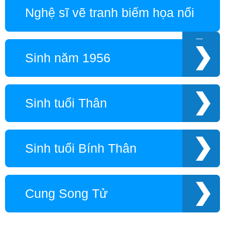
Nghệ sĩ vẽ tranh biếm họa nổi
tiếng
Sinh năm 1956
Sinh tuổi Thân
Sinh tuổi Bính Thân
Cung Song Tử