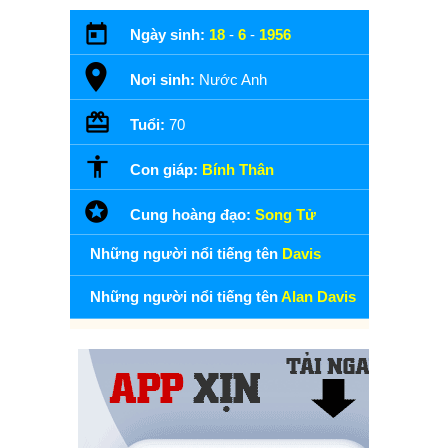
Ngày sinh:
18
-
6
-
1956
Nơi sinh:
Nước Anh
Tuổi:
70
Con giáp:
Bính Thân
Cung hoàng đạo:
Song Tử
Những người nổi tiếng tên
Davis
Những người nổi tiếng tên
Alan Davis