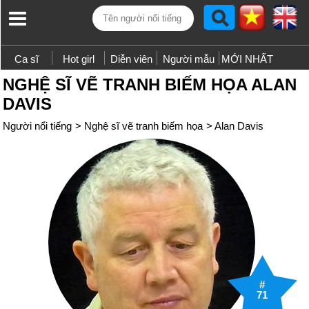
Ca sĩ
Hot girl
Diễn viên
Người mẫu
MỚI NHẤT
NGHỆ SĨ VẼ TRANH BIẾM HỌA ALAN
DAVIS
Người nổi tiếng
>
Nghệ sĩ vẽ tranh biếm họa
>
Alan Davis
#
71