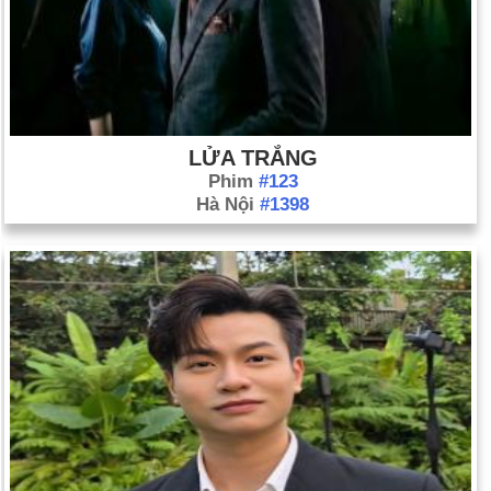
LỬA TRẮNG
Phim
#123
Hà Nội
#1398