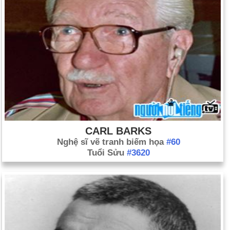
thống 36 ngày sau khi bầu cử; Al Gore, Jr., đã thừa nhận.
Ngày 13-12 năm 2003:
Lực lượng Mỹ đã bắt được Saddam
Hussein đang ẩn náu trong một cái hố gần quê hương Tikrit.
CARL BARKS
Nghệ sĩ vẽ tranh biếm họa
#60
Tuổi Sửu
#3620