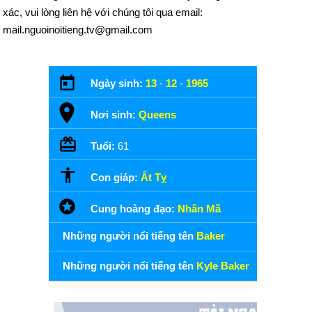
xác, vui lòng liên hệ với chúng tôi qua email:
mail.nguoinoitieng.tv@gmail.com
Ngày sinh:
13
-
12
-
1965
Nơi sinh:
Queens
Tuổi:
61
Con giáp:
Ất Tỵ
Cung hoàng đạo:
Nhân Mã
Những người nổi tiếng tên
Baker
Những người nổi tiếng tên
Kyle Baker