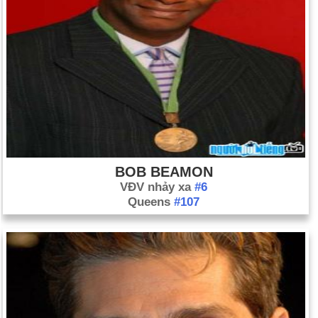
BOB BEAMON
VĐV nhảy xa
#6
Queens
#107