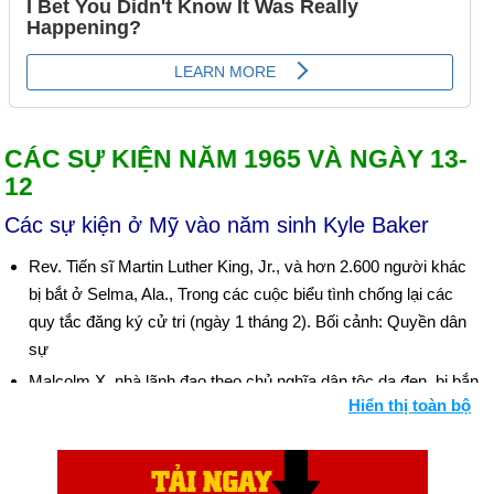
CÁC SỰ KIỆN NĂM 1965 VÀ NGÀY 13-
12
Các sự kiện ở Mỹ vào năm sinh Kyle Baker
Rev. Tiến sĩ Martin Luther King, Jr., và hơn 2.600 người khác
bị bắt ở Selma, Ala., Trong các cuộc biểu tình chống lại các
quy tắc đăng ký cử tri (ngày 1 tháng 2). Bối cảnh: Quyền dân
sự
Malcolm X, nhà lãnh đạo theo chủ nghĩa dân tộc da đen, bị bắn
Hiển thị toàn bộ
chết tại cuộc biểu tình ở Harlem (ngày 21 tháng 2).
Người da đen bạo loạn trong sáu ngày ở khu vực Watts của
Los Angeles: 34 người chết, hơn 1.000 người bị thương, gần