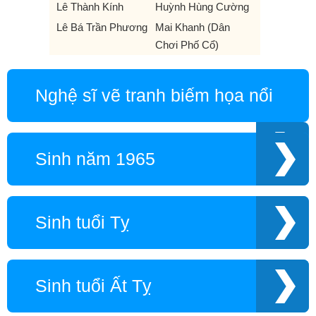
Lê Thành Kính
Huỳnh Hùng Cường
Lê Bá Trần Phương
Mai Khanh (Dân
Chơi Phố Cổ)
Nghệ sĩ vẽ tranh biếm họa nổi
tiếng
Sinh năm 1965
Sinh tuổi Tỵ
Sinh tuổi Ất Tỵ