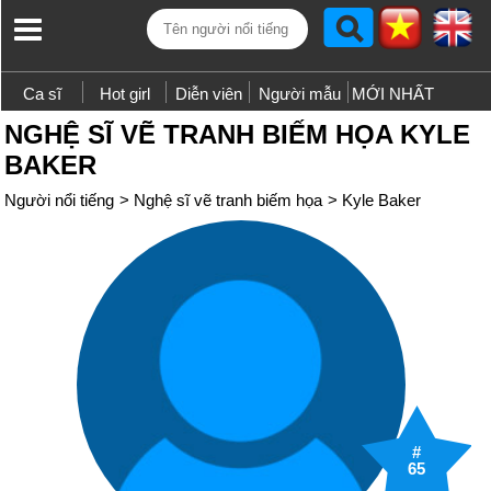
Ca sĩ
Hot girl
Diễn viên
Người mẫu
MỚI NHẤT
NGHỆ SĨ VẼ TRANH BIẾM HỌA KYLE
BAKER
Người nổi tiếng
>
Nghệ sĩ vẽ tranh biếm họa
>
Kyle Baker
#
65