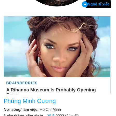
Nghệ sĩ xiếc
Phùng Minh Cương
Nơi sống/ làm việc:
Hồ Chí Minh
Ngày tháng năm sinh:
26-5
-2002 (24 tuổi)