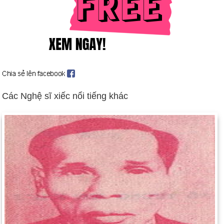
Hoa Kỳ và quân đội Afghanistan phát động Chiến dịch
Anaconda chống lại các chiến binh al-Qaeda và Taliban còn lại
ở Afghanistan (ngày 2 tháng 3). Bối cảnh: Dòng thời gian của
Taliban và Afghanistan
Xe tăng và máy bay chiến đấu của Israel tấn công các thị trấn
Nablus, Jenin, Bethlehem và những thị trấn khác ở Bờ Tây để
đối phó với hàng loạt vụ tấn công liều chết của người Palestine
(29 tháng 3 đến 21 tháng 4). Trong ba tháng đầu năm 2002, 14
Các Nghệ sĩ xiếc nổi tiếng khác
kẻ đánh bom liều chết giết chết hàng chục thường dân Israel
và hàng trăm người bị thương. Bối cảnh: Thế giới được đánh
giá
Tòa án Hình sự Quốc tế giành được sự phê chuẩn của Liên
hợp quốc; Hoa Kỳ từ chối phê chuẩn (ngày 11 tháng 4).
Tổng thống Venezuela Hugo Chavez bị lật đổ trong cuộc đảo
chính, sau đó được phục chức (ngày 12 tháng 4 năm 14).
Hoa Kỳ và Nga đạt được thỏa thuận vũ khí mang tính bước
ngoặt nhằm cắt giảm tới 2/3 kho vũ khí hạt nhân của cả hai