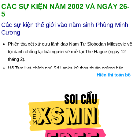
CÁC SỰ KIỆN NĂM 2002 VÀ NGÀY 26-
5
Các sự kiện thế giới vào năm sinh Phùng Minh
Cương
Phiên tòa xét xử cựu lãnh đạo Nam Tư Slobodan Milosevic về
tội danh chống lại loài người sẽ mở tại The Hague (ngày 12
tháng 2).
Hổ Tamil và chính phủ Sri Lanka ký thỏa thuận ngừng bắn,
Hiển thị toàn bộ
chấm dứt 19 năm nội chiến (ngày 22 tháng 2). Bối cảnh: Thế
giới được đánh giá
Bạo lực Ấn Độ giáo-Hồi giáo tồi tệ nhất trong một thập kỷ đã
làm rung chuyển bang Gujarat sau khi một đám đông Hồi giáo
phóng hỏa đánh bom một đoàn tàu, giết chết các nhà hoạt
động Ấn Độ giáo. Những người theo đạo Hindu đã trả đũa, và
hơn 1.000 người đã chết trong cuộc đổ máu (ngày 27 tháng 2
và tiếp theo). Bối cảnh: Thế giới được đánh giá