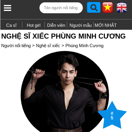
Ca sĩ
Hot girl
Diễn viên
Người mẫu
MỚI NHẤT
NGHỆ SĨ XIẾC PHÙNG MINH CƯƠNG
Người nổi tiếng
>
Nghệ sĩ xiếc
>
Phùng Minh Cương
#
5