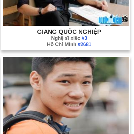
Trung tâm Thương mại Thế giới ở Thành phố New York bằng
cách gắn mình vào cơ cấu máy giặt cửa sổ và đi thẳng lên
cho đến khi bị cảnh sát giam giữ khi lên đến đỉnh. Willig mất ba
tiếng rưỡi để leo lên, và $ 1,10 tiền phạt — một xu cho mỗi
GIANG QUỐC NGHIỆP
tầng.
Nghệ sĩ xiếc
#3
Hồ Chí Minh
#2681
Ngày 26-5 năm 1978:
Sòng bạc hợp pháp đầu tiên được vận
hành ở Hoa Kỳ bên ngoài Nevada đã được mở tại Thành phố
Atlantic.
Ngày 26-5 năm 2003:
Người dân Rwandans đã bỏ phiếu
thông qua hiến pháp mới nhằm thiết lập sự cân bằng quyền
lực giữa người Hutu và người Tutsi.
Ngày 26-5 năm 2011:
Ratko Mladic, cựu tướng Serb người
Bosnia chịu trách nhiệm về vụ thảm sát hơn 8.000 người Hồi
giáo tại Srebrenica năm 1995, bị phát hiện và bị bắt tại
Lazarevo, một thị trấn nông nghiệp phía bắc Belgrade, Serbia.