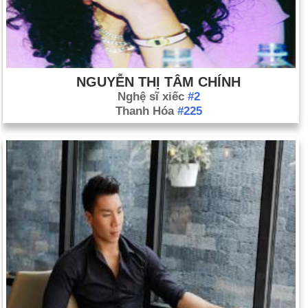
kêu gọi Iraq giải giáp vũ khí nếu không sẽ phải đối mặt với
"hậu quả nghiêm trọng". (Ngày 8 tháng 11).
Các thanh tra vũ khí của Liên Hợp Quốc trở lại Iraq (ngày 18
tháng 11).
Ngày sinh Phùng Minh Cương (26-5) trong lịch
NGUYỄN THỊ TÂM CHÍNH
sử
Nghệ sĩ xiếc
#2
Thanh Hóa
#225
Ngày 26-5 năm 1521:
Các tác phẩm của nhà thần học người
Đức, Martin Luther đã bị cấm bởi sắc lệnh của Worms.
Ngày 26-5 năm 1868:
Tổng thống Andrew Johnson đã tránh bị
kết án về tội danh "tội phạm cao và tội nhẹ" bằng một phiếu
bầu.
Ngày 26-5 năm 1940:
Quân đội Đồng minh bắt đầu cuộc di tản
lớn của hải quân khỏi Dunkirk, Pháp, trong Thế chiến thứ hai.
Ngày 26-5 năm 1959:
Pittsburgh Pirates ’Harvey Haddix đã
ném 12 hiệp hoàn hảo trước Milwaukee Braves trước khi
thua, 1–0, ở hiệp 13.
Ngày 26-5 năm 1977:
George Willig, "người ruồi", đã mở rộng